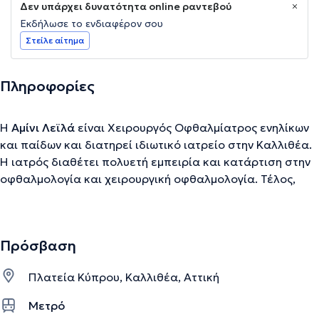
Δεν υπάρχει δυνατότητα online ραντεβού
Εκδήλωσε το ενδιαφέρον σου
Στείλε αίτημα
Πληροφορίες
Η
Αμίνι Λεϊλά
είναι Χειρουργός Οφθαλμίατρος ενηλίκων
και παίδων και διατηρεί ιδιωτικό ιατρείο στην Καλλιθέα.
Η ιατρός διαθέτει πολυετή εμπειρία και κατάρτιση στην
οφθαλμολογία και χειρουργική οφθαλμολογία. Τέλος,
είναι εξειδικευμένη στη χειρουργική καταρράκτη, καθώς
και στην Παιδο-οφθαλμολογία.
Πρόσβαση
Την περιγραφή επιμελείται η ομάδα του doctoranytime βασισμένη σε
Πλατεία Κύπρου, Καλλιθέα, Αττική
επαληθευμένες πληροφορίες.
Μετρό