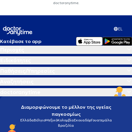
doctoranytime.
EL
Κατέβασε το app
Περιοχές
Ειδικότητες
Παθήσεις/Υπηρεσίες
Αναζητήσεις
doctoranytime
Διαμορφώνουμε το μέλλον της υγείας
παγκοσμίως
Ελλάδα
Βέλγιο
Μεξικό
Κολομβία
Εκουαδόρ
Γουατεμάλα
Βραζιλία