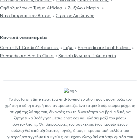
Οφθαλμολογικό Τμήμα Affidea
Ζώζολου Μαρία
Ντερ-Γκαραπετιάν Βάτσε
Στράτος Αιμιλιανός
Κοντινά νοσοκομεία
Center NT-CardioMetabolics
Ιάζω
Premedicare health clinic
Premedicare Health Clinic
Bioclab Ιδιωτικά Πολυιατρεία
Το doctoranytime είναι ένα end-to-end solution που υποστηρίζει τον
χρήστη από τη στιγμή που αντιμετωπίζει ένα ιατρικό σύμπτωμα μέχρι τη
στιγμή της λύσης του, δίνοντάς του τη δυνατότητα να βρεί ειδικό, να
ζητήσει καθοδήγηση μέσω chat και να μιλήσει μαζί του μέσω
βιντεοκλήσης. Οι πληροφορίες του συγκεκριμένου προφίλ έχουν
συλλεχθεί από αξιόπιστες πηγές, όπως η προσωπική σελίδα του
γιατρού/επαγγελματία υγείας και έχουν ελεγχθεί από την ομάδα του