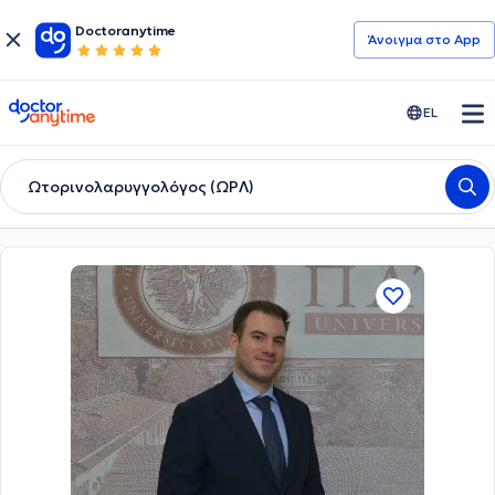
Doctoranytime
Άνοιγμα στο App
doctoranytime
EL
Ωτορινολαρυγγολόγος (ΩΡΛ)