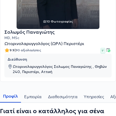
10 Φωτογραφίες
Σολωμός Παναγιώτης
MD, MSc
Ωτορινολαρυγγολόγος (ΩΡΛ) Περιστέρι
|
9.9
90 αξιολογήσεις
1 '
Διεύθυνση
Ωτορινολαρυγγολόγος Σολωμος Παναγιώτης , Θηβών
240, Περιστέρι, Αττική
Προφίλ
Εμπειρία
Διαθεσιμότητα
Υπηρεσίες
Αξ
Γιατί είναι ο κατάλληλος για σένα