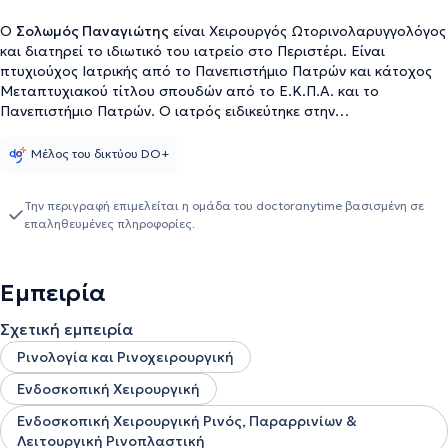
Ο
Σολωμός Παναγιώτης
είναι Χειρουργός Ωτορινολαρυγγολόγος
και διατηρεί το ιδιωτικό του ιατρείο στο Περιστέρι. Είναι
πτυχιούχος Ιατρικής από το Πανεπιστήμιο Πατρών και κάτοχος
Μεταπτυχιακού τίτλου σπουδών από το Ε.Κ.Π.Α. και το
Πανεπιστήμιο Πατρών. Ο ιατρός ειδικεύτηκε στην
Παιδοωτορινολαρυγγολογία στο Νοσοκομείο Παίδων Αγλαϊα
Κυριακού και στους ενήλικες στο Γ.Π.Ν. Αττικόν αντίστοιχα.
Μέλος του δικτύου DO+
Αναλαμβάνει πλήθος περιστατικών που άπτονται όλου του
φάσματος της Ειδικότητάς του, με κύρια εξειδίκευση τα
Την περιγραφή επιμελείται η ομάδα του doctoranytime βασισμένη σε
ενδοσκοπικά χειρουργία ρινός και παραρρινίων, έχοντας πάντα
επαληθευμένες πληροφορίες.
στο επίκεντρο την καλύτερη δυνατή εξυπηρέτηση των
εξατομικευμένων αναγκών κάθε ασθενούς που αναλαμβάνει.
Εμπειρία
Σχετική εμπειρία
Ρινολογία και Ρινοχειρουργική
Ενδοσκοπική Χειρουργική
Ενδοσκοπική Χειρουργική Ρινός, Παραρρινίων &
Λειτουργική Ρινοπλαστική