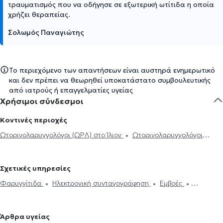
τραυματισμός που να οδήγησε σε εξωτερική ωτίτιδα η οποία
χρήζει θεραπείας.
Σολωμός Παναγιώτης
Το περιεχόμενο των απαντήσεων είναι αυστηρά ενημερωτικό
και δεν πρέπει να θεωρηθεί υποκατάστατο συμβουλευτικής
από ιατρούς ή επαγγελματίες υγείας
Χρήσιμοι σύνδεσμοι
Κοντινές περιοχές
Ωτορινολαρυγγολόγοι (ΩΡΛ) στο Ίλιον
Ωτορινολαρυγγολόγοι
(ΩΡΛ) στο Χαϊδάρι
Ωτορινολαρυγγολόγοι (ΩΡΛ) στους Αγίους
Αναργύρους
Ωτορινολαρυγγολόγοι (ΩΡΛ) στην Πετρούπολη
Σχετικές υπηρεσίες
Ωτορινολαρυγγολόγοι (ΩΡΛ) στα Σεπόλια
Ωτορινολαρυγγολόγοι
Φαρυγγίτιδα
Ηλεκτρονική συνταγογράφηση
Εμβοές
(ΩΡΛ) στην Αθήνα
Ωτορινολαρυγγολόγοι (ΩΡΛ) στο Αιγάλεω
Ενδοσκόπηση Ρινός
Καθαρισμός αυτιών
Παρωτίτιδα
Ωτορινολαρυγγολόγοι (ΩΡΛ) στα Πατήσια
Ωτορινολαρυγγολόγοι
Ακοόγραμμα
Ιγμορίτιδα
Διαταραχές Φωνής
Ρινοπλαστική
(ΩΡΛ) στη Νέα Φιλαδέλφεια
Ωτορινολαρυγγολόγοι (ΩΡΛ) στην
Άρθρα υγείας
Ωτοπλαστική
Ίλιγγος και ζάλη
Διάφραγμα μύτης
Μελέτη