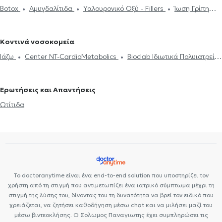
Κυψέλη
Ωτορινολαρυγγολόγοι (ΩΡΛ) στην Κυπαρισσία
Botox
Αμυγδαλίτιδα
Υαλουρονικό Οξύ - Fillers
Ίωση Γρίπη
Ύπνου
Ρινίτιδα
Αλλεργική ρινίτιδα
Διαταραχές κατάποσης -
Ωτορινολαρυγγολόγοι (ΩΡΛ) στον Κεραμεικό
Κρυολόγημα
Ροχαλητό
Διάφραγμα μύτης
Ιγμορίτιδα
δυσφαγία
Αφαίρεση Αμυγδαλών
Aμυγδαλεκτομή
Κρεατάκια
Ωτορινολαρυγγολόγοι (ΩΡΛ) στο Γαλάτσι
Ωτορινολαρυγγολόγοι
Ωτίτιδα
(ΩΡΛ) στα Εξάρχεια
Ωτορινολαρυγγολόγοι (ΩΡΛ) στου Γκύζη
Κοντινά νοσοκομεία
Ωτορινολαρυγγολόγοι (ΩΡΛ) στη Λάρισα
Ωτορινολαρυγγολόγοι
Ιάζω
Center NT-CardioMetabolics
Bioclab Ιδιωτικά Πολυιατρεία
(ΩΡΛ) στα Πετράλωνα
Ωτορινολαρυγγολόγοι (ΩΡΛ) στον
Premedicare health clinic
Premedicare Health Clinic
Κορυδαλλό
Ωτορινολαρυγγολόγοι (ΩΡΛ) στους Αμπελόκηπους
Ερωτήσεις και Απαντήσεις
Ωτορινολαρυγγολόγοι (ΩΡΛ) στη Νίκαια
Ωτίτιδα
Το doctoranytime είναι ένα end-to-end solution που υποστηρίζει τον
χρήστη από τη στιγμή που αντιμετωπίζει ένα ιατρικό σύμπτωμα μέχρι τη
στιγμή της λύσης του, δίνοντας του τη δυνατότητα να βρεί τον ειδικό που
χρειάζεται, να ζητήσει καθοδήγηση μέσω chat και να μιλήσει μαζί του
μέσω βιντεοκλήσης. Ο Σολωμος Παναγιωτης έχει συμπληρώσει τις