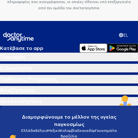
πληροφορίες που αναγράφονται, οι οποίες τίθενται υπό επεξεργασία
από την ομάδα του doctoranytime.
EL
Κατέβασε το app
Περιοχές
Ειδικότητες
Παθήσεις/Υπηρεσίες
Αναζητήσεις
doctoranytime
Διαμορφώνουμε το μέλλον της υγείας
παγκοσμίως
Ελλάδα
Βέλγιο
Μεξικό
Κολομβία
Εκουαδόρ
Γουατεμάλα
Βραζιλία