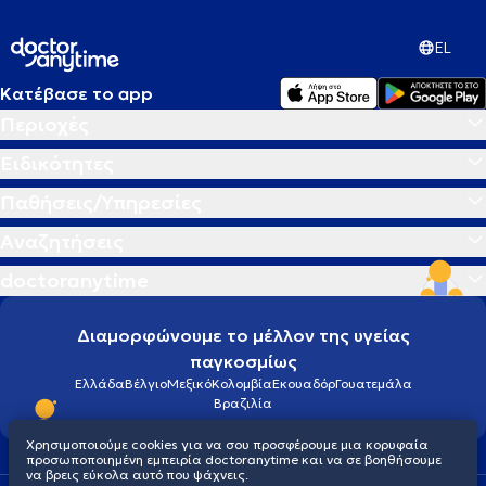
EL
Κατέβασε το app
Περιοχές
Ειδικότητες
Παθήσεις/Υπηρεσίες
Αναζητήσεις
doctoranytime
Διαμορφώνουμε το μέλλον της υγείας
παγκοσμίως
Ελλάδα
Βέλγιο
Μεξικό
Κολομβία
Εκουαδόρ
Γουατεμάλα
Βραζιλία
Χρησιμοποιούμε cookies για να σου προσφέρουμε μια κορυφαία
προσωποποιημένη εμπειρία doctoranytime και να σε βοηθήσουμε
να βρεις εύκολα αυτό που ψάχνεις.