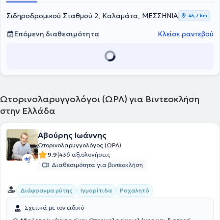
Νοσοκομείο "Γ. Γεννηματάς". Είναι Επιστημονικός συνεργάτης της
Orl AThens Clinic, της Αθηναϊκής Mediclinic, του Ιασώ Παίδων, του
Σιδηροδρομικού Σταθμού 2, Καλαμάτα, ΜΕΣΣΗΝΙΑ
45,7 km
Ιασώ General, της Ευρωκλινικής Αθηνών και της Ευρωκλινικής
Παίδων. Τέλος, ο γιατρός είναι μέλος της Πανελλήνιας Εταιρείας
Επόμενη διαθεσιμότητα
Κλείσε ραντεβού
ΩΡΛ - Χειρουργικής Κεφαλής & Τραχήλου, της Ελληνικής Εταιρείας
Φωνιατρικής και Φωνητικών Τεχνών, καθώς και της Ελληνικής
Εταιρείας ΩΡΛ Αλλεργίας Ανοσολογίας & Ρογχοπαθειών.
Ωτορινολαρυγγολόγοι (ΩΡΛ) για Βιντεοκλήση
στην Ελλάδα
Αβούρης Ιωάννης
Ωτορινολαρυγγολόγος (ΩΡΛ)
|
9.9
436 αξιολογήσεις
Διαθεσιμότητα για βιντεοκλήση
Διάφραγμα μύτης
Ιγμορίτιδα
Ροχαλητό
Σχετικά με τον ειδικό