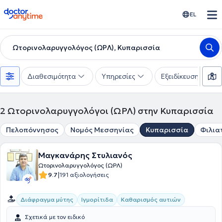
doctoranytime
EL
Ωτορινολαρυγγολόγος (ΩΡΛ), Κυπαρισσία
Διαθεσιμότητα
Υπηρεσίες
Εξειδίκευση
2
Ωτορινολαρυγγολόγοι (ΩΡΛ) στην Κυπαρισσία
Πελοπόννησος
Νομός Μεσσηνίας
Κυπαρισσία
Φιλια
Μαγκανάρης Στυλιανός
Ωτορινολαρυγγολόγος (ΩΡΛ)
|
9.7
191 αξιολογήσεις
Διάφραγμα μύτης
Ιγμορίτιδα
Καθαρισμός αυτιών
Σχετικά με τον ειδικό