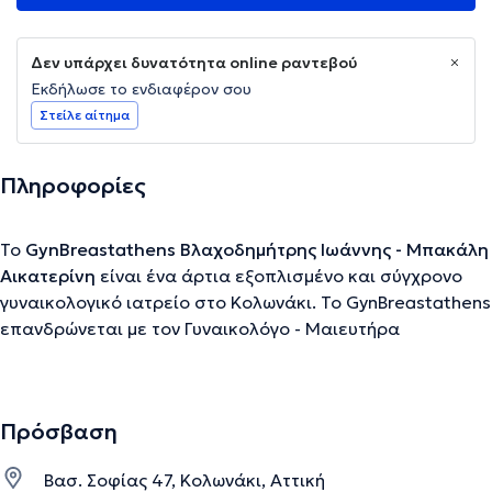
Δεν υπάρχει δυνατότητα online ραντεβού
Εκδήλωσε το ενδιαφέρον σου
Στείλε αίτημα
Πληροφορίες
Το
GynBreastathens Βλαχοδημήτρης Ιωάννης - Μπακάλη
Αικατερίνη
είναι ένα άρτια εξοπλισμένο και σύγχρονο
γυναικολογικό ιατρείο στο Κολωνάκι. Το GynBreastathens
επανδρώνεται με τον Γυναικολόγο - Μαιευτήρα
Βλαχοδημήτρη Ιωάννη και τη Μαιευτήρα - Γυναικολόγο -
Μαστολόγο Μπακάλη Αικατερίνη. Διαθέτουν
εξειδικευμένες σπουδές σε Ελλάδα και εξωτερικό και
Πρόσβαση
έχοντας εργασθεί για πάνω από 12 έτη σε εξειδικευμένα
κέντρα της Γερμανίας, διαθέτουν μεγάλη εμπειρία για να
Βασ. Σοφίας 47, Κολωνάκι, Αττική
παρακολουθήσουν τόσο τις φυσιολογικές εγκυμοσύνες