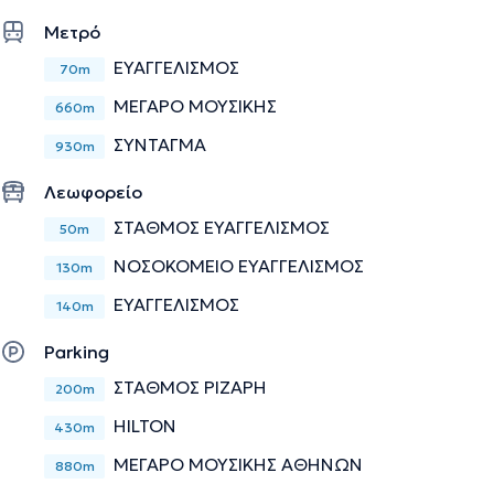
όσο και τις κυήσεις υψηλού κινδύνου, να διαχειριστούν
Μετρό
θέματα γυναικολογίας, γυναικολογικής ογκολογίας αλλά
ΕΥΑΓΓΕΛΙΣΜΟΣ
70m
και θέματα Μαστού που απασχολούν τις ασθενείς.
ΜΕΓΑΡΟ ΜΟΥΣΙΚΗΣ
660m
ΣΥΝΤΑΓΜΑ
Την περιγραφή επιμελείται η ομάδα του doctoranytime βασισμένη σε
930m
επαληθευμένες πληροφορίες.
Λεωφορείο
ΣΤΑΘΜΟΣ ΕΥΑΓΓΕΛΙΣΜΟΣ
50m
ΝΟΣΟΚΟΜΕΙΟ ΕΥΑΓΓΕΛΙΣΜΟΣ
130m
ΕΥΑΓΓΕΛΙΣΜΟΣ
140m
Parking
ΣΤΑΘΜΟΣ ΡΙΖΑΡΗ
200m
HILTON
430m
ΜΕΓΑΡΟ ΜΟΥΣΙΚΗΣ ΑΘΗΝΩΝ
880m