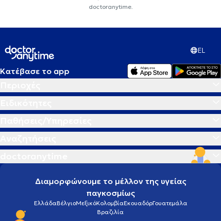
doctoranytime.
EL
Κατέβασε το app
Περιοχές
Ειδικότητες
Παθήσεις/Υπηρεσίες
Αναζητήσεις
doctoranytime
Διαμορφώνουμε το μέλλον της υγείας
παγκοσμίως
Ελλάδα
Βέλγιο
Μεξικό
Κολομβία
Εκουαδόρ
Γουατεμάλα
Βραζιλία