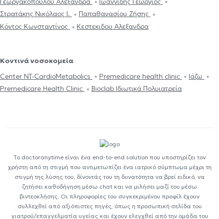
Γεωργακοπούλου Αλεξάνδρα
Ιωαννίδης Γεώργιος
Στρατάκης Νικόλαος Ι.
Παπαθανασίου Ζήσης
Κόντος Κωνσταντίνος
Κεστεκιδου Αλεξανδρα
Κοντινά νοσοκομεία
Center NT-CardioMetabolics
Premedicare health clinic
Ιάζω
Premedicare Health Clinic
Bioclab Ιδιωτικά Πολυιατρεία
Το doctoranytime είναι ένα end-to-end solution που υποστηρίζει τον
χρήστη από τη στιγμή που αντιμετωπίζει ένα ιατρικό σύμπτωμα μέχρι τη
στιγμή της λύσης του, δίνοντάς του τη δυνατότητα να βρεί ειδικό, να
ζητήσει καθοδήγηση μέσω chat και να μιλήσει μαζί του μέσω
βιντεοκλήσης. Οι πληροφορίες του συγκεκριμένου προφίλ έχουν
συλλεχθεί από αξιόπιστες πηγές, όπως η προσωπική σελίδα του
γιατρού/επαγγελματία υγείας και έχουν ελεγχθεί από την ομάδα του