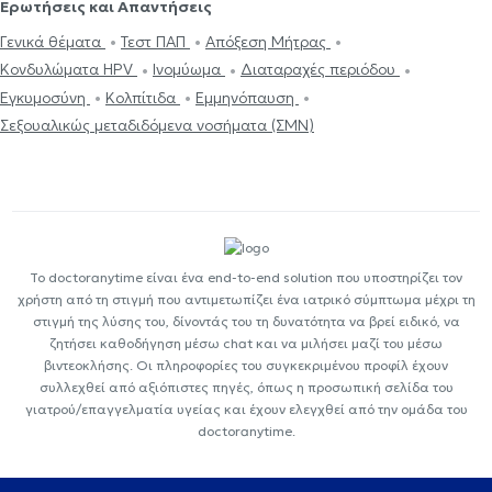
Ερωτήσεις και Απαντήσεις
Γενικά θέματα
Τεστ ΠΑΠ
Απόξεση Μήτρας
Κονδυλώματα HPV
Ινομύωμα
Διαταραχές περιόδου
Εγκυμοσύνη
Κολπίτιδα
Εμμηνόπαυση
Σεξουαλικώς μεταδιδόμενα νοσήματα (ΣΜΝ)
Το doctoranytime είναι ένα end-to-end solution που υποστηρίζει τον
χρήστη από τη στιγμή που αντιμετωπίζει ένα ιατρικό σύμπτωμα μέχρι τη
στιγμή της λύσης του, δίνοντάς του τη δυνατότητα να βρεί ειδικό, να
ζητήσει καθοδήγηση μέσω chat και να μιλήσει μαζί του μέσω
βιντεοκλήσης. Οι πληροφορίες του συγκεκριμένου προφίλ έχουν
συλλεχθεί από αξιόπιστες πηγές, όπως η προσωπική σελίδα του
γιατρού/επαγγελματία υγείας και έχουν ελεγχθεί από την ομάδα του
doctoranytime.