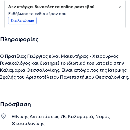
Δεν υπάρχει δυνατότητα online ραντεβού
Εκδήλωσε το ενδιαφέρον σου
Στείλε αίτημα
Πληροφορίες
Ο
Πρατίλας Γεώργιος
είναι Μαιευτήρας - Χειρουργός
Γυναικολόγος και διατηρεί το ιδιωτικό του ιατρείο στην
Καλαμαριά Θεσσαλονίκης. Είναι απόφοιτος της Ιατρικής
Σχολής του Αριστοτέλειου Πανεπιστήμιου Θεσσαλονίκης.
Εκπαιδεύτηκε δύο έτη στη Γενική Χειρουργική και ένα στη
Μαιευτική και Γυναικολογία στο Νοσοκομείο της Δράμας
και τρία έτη στη Β' Μαιευτική και Γυναικολογία του
Πρόσβαση
Ιπποκράτειου Νοσοκομείου Θεσσαλονίκης. Μετά τη λήψη
του τίτλου ειδικότητας μετεκπαιδεύτηκε σε έμμισθη θέση
Εθνικής Αντιστάσεως 7Β, Καλαμαριά, Νομός
στα νοσοκομεία του Basingstoke, όπου ασχολήθηκε
Θεσσαλονίκης
ιδιαίτερα με τις ενδοσκοπικές επεμβάσεις και Guy's and