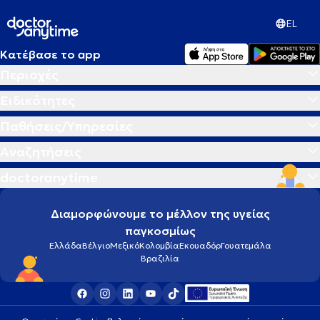
EL
Κατέβασε το app
Περιοχές
Ειδικότητες
Παθήσεις/Υπηρεσίες
Αναζητήσεις
doctoranytime
Διαμορφώνουμε το μέλλον της υγείας
παγκοσμίως
Ελλάδα
Βέλγιο
Μεξικό
Κολομβία
Εκουαδόρ
Γουατεμάλα
Βραζιλία