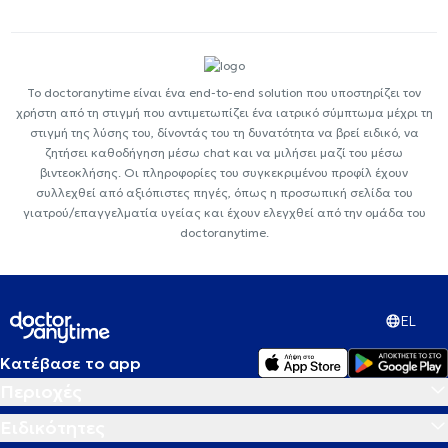
Το doctoranytime είναι ένα end-to-end solution που υποστηρίζει τον
χρήστη από τη στιγμή που αντιμετωπίζει ένα ιατρικό σύμπτωμα μέχρι τη
στιγμή της λύσης του, δίνοντάς του τη δυνατότητα να βρεί ειδικό, να
ζητήσει καθοδήγηση μέσω chat και να μιλήσει μαζί του μέσω
βιντεοκλήσης. Οι πληροφορίες του συγκεκριμένου προφίλ έχουν
συλλεχθεί από αξιόπιστες πηγές, όπως η προσωπική σελίδα του
γιατρού/επαγγελματία υγείας και έχουν ελεγχθεί από την ομάδα του
doctoranytime.
EL
Κατέβασε το app
Περιοχές
Ειδικότητες