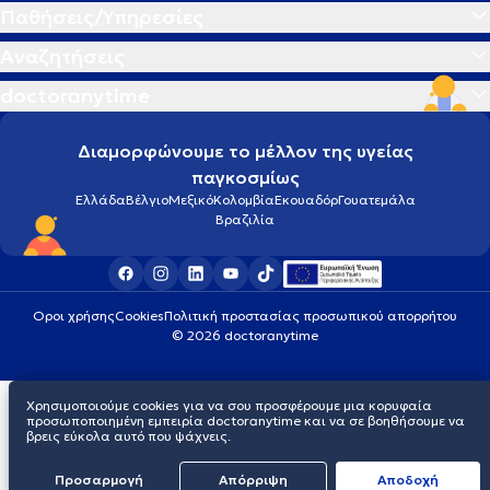
Παθήσεις/Υπηρεσίες
Αναζητήσεις
doctoranytime
Διαμορφώνουμε το μέλλον της υγείας
παγκοσμίως
Ελλάδα
Βέλγιο
Μεξικό
Κολομβία
Εκουαδόρ
Γουατεμάλα
Βραζιλία
Οροι χρήσης
Cookies
Πολιτική προστασίας προσωπικού απορρήτου
© 2026 doctoranytime
Χρησιμοποιούμε cookies για να σου προσφέρουμε μια κορυφαία
προσωποποιημένη εμπειρία doctoranytime και να σε βοηθήσουμε να
βρεις εύκολα αυτό που ψάχνεις.
Προσαρμογή
Απόρριψη
Aποδοχή