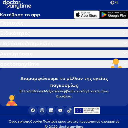
EL
Κατέβασε το app
Περιοχές
Ειδικότητες
Παθήσεις/Υπηρεσίες
Αναζητήσεις
doctoranytime
Διαμορφώνουμε το μέλλον της υγείας
παγκοσμίως
Ελλάδα
Βέλγιο
Μεξικό
Κολομβία
Εκουαδόρ
Γουατεμάλα
Βραζιλία
Οροι χρήσης
Cookies
Πολιτική προστασίας προσωπικού απορρήτου
© 2026 doctoranytime