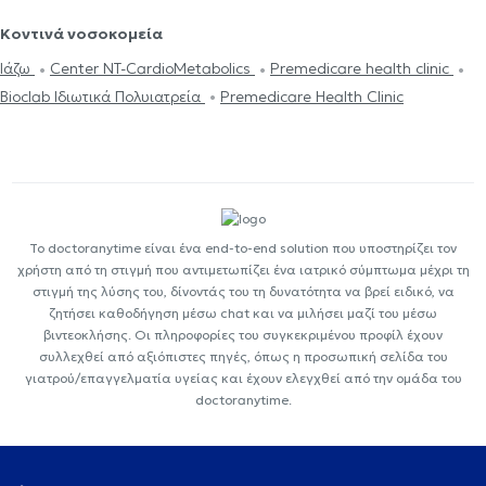
Κοντινά νοσοκομεία
Ιάζω
Center NT-CardioMetabolics
Premedicare health clinic
Bioclab Ιδιωτικά Πολυιατρεία
Premedicare Health Clinic
Το doctoranytime είναι ένα end-to-end solution που υποστηρίζει τον
χρήστη από τη στιγμή που αντιμετωπίζει ένα ιατρικό σύμπτωμα μέχρι τη
στιγμή της λύσης του, δίνοντάς του τη δυνατότητα να βρεί ειδικό, να
ζητήσει καθοδήγηση μέσω chat και να μιλήσει μαζί του μέσω
βιντεοκλήσης. Οι πληροφορίες του συγκεκριμένου προφίλ έχουν
συλλεχθεί από αξιόπιστες πηγές, όπως η προσωπική σελίδα του
γιατρού/επαγγελματία υγείας και έχουν ελεγχθεί από την ομάδα του
doctoranytime.