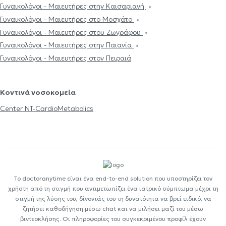
Γυναικολόγοι - Μαιευτήρες στην Καισαριανή
Γυναικολόγοι - Μαιευτήρες στο Μοσχάτο
Γυναικολόγοι - Μαιευτήρες στου Ζωγράφου
Γυναικολόγοι - Μαιευτήρες στην Παιανία
Γυναικολόγοι - Μαιευτήρες στον Πειραιά
Κοντινά νοσοκομεία
Center NT-CardioMetabolics
Το doctoranytime είναι ένα end-to-end solution που υποστηρίζει τον
χρήστη από τη στιγμή που αντιμετωπίζει ένα ιατρικό σύμπτωμα μέχρι τη
στιγμή της λύσης του, δίνοντάς του τη δυνατότητα να βρεί ειδικό, να
ζητήσει καθοδήγηση μέσω chat και να μιλήσει μαζί του μέσω
βιντεοκλήσης. Οι πληροφορίες του συγκεκριμένου προφίλ έχουν