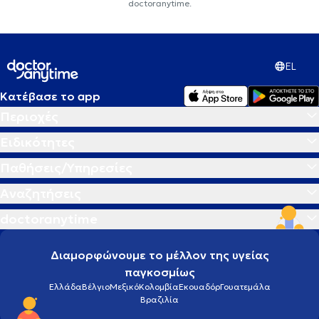
doctoranytime.
EL
Κατέβασε το app
Περιοχές
Ειδικότητες
Παθήσεις/Υπηρεσίες
Αναζητήσεις
doctoranytime
Διαμορφώνουμε το μέλλον της υγείας
παγκοσμίως
Ελλάδα
Βέλγιο
Μεξικό
Κολομβία
Εκουαδόρ
Γουατεμάλα
Βραζιλία