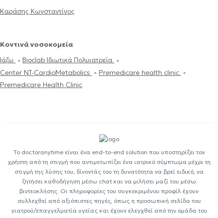
Καράσης Κωνσταντίνος
Κοντινά νοσοκομεία
Ιάζω
Bioclab Ιδιωτικά Πολυιατρεία
Center NT-CardioMetabolics
Premedicare health clinic
Premedicare Health Clinic
Το doctoranytime είναι ένα end-to-end solution που υποστηρίζει τον
χρήστη από τη στιγμή που αντιμετωπίζει ένα ιατρικό σύμπτωμα μέχρι τη
στιγμή της λύσης του, δίνοντάς του τη δυνατότητα να βρεί ειδικό, να
ζητήσει καθοδήγηση μέσω chat και να μιλήσει μαζί του μέσω
βιντεοκλήσης. Οι πληροφορίες του συγκεκριμένου προφίλ έχουν
συλλεχθεί από αξιόπιστες πηγές, όπως η προσωπική σελίδα του
γιατρού/επαγγελματία υγείας και έχουν ελεγχθεί από την ομάδα του