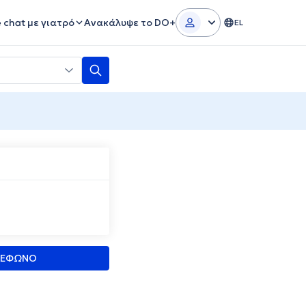
e chat με γιατρό
Ανακάλυψε το DO+
EL
ΛΕΦΩΝΟ