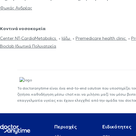
Φωκάς Ανδρέας
Κοντινά νοσοκομεία
Center NT-CardioMetabolics
Ιάζω
Premedicare health clinic
Pr
Bioclab Ιδιωτικά Πολυιατρεία
Το doctoranytime είναι ένα end-to-end solution που υποστηρίζει το
ζητήσει καθοδήγηση μέσω chat και να μιλήσει μαζί του μέσω βιντ
επαγγελματία υγείας και έχουν ελεγχθεί από την ομάδα του docto
Περιοχές
Ειδικότητες