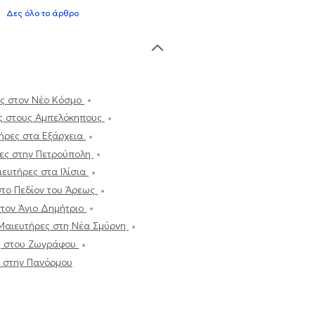
Δες όλο το άρθρο
ες στον Νέο Κόσμο
ες στους Αμπελόκηπους
τήρες στα Εξάρχεια
ρες στην Πετρούπολη
ιευτήρες στα Ιλίσια
στο Πεδίον του Άρεως
στον Άγιο Δημήτριο
 Μαιευτήρες στη Νέα Σμύρνη
ες στου Ζωγράφου
ς στην Πανόρμου