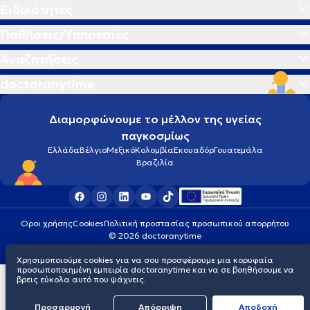
Ειδικότητες
Παθήσεις/Υπηρεσίες
Αναζητήσεις
doctoranytime
Διαμορφώνουμε το μέλλον της υγείας
παγκοσμίως
Ελλάδα
Βέλγιο
Μεξικό
Κολομβία
Εκουαδόρ
Γουατεμάλα
Βραζιλία
Οροι χρήσης
Cookies
Πολιτική προστασίας προσωπικού απορρήτου
© 2026 doctoranytime
Χρησιμοποιούμε cookies για να σου προσφέρουμε μια κορυφαία
προσωποποιημένη εμπειρία doctoranytime και να σε βοηθήσουμε να
βρεις εύκολα αυτό που ψάχνεις.
Προσαρμογή
Απόρριψη
Aποδοχή