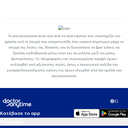
Το doctoranytime είναι ένα end-to-end solution που υποστηρίζει τον
χρήστη από τη στιγμή που αντιμετωπίζει ένα ιατρικό σύμπτωμα μέχρι τη
στιγμή της λύσης του, δίνοντάς του τη δυνατότητα να βρεί ειδικό, να
ζητήσει καθοδήγηση μέσω chat και να μιλήσει μαζί του μέσω
βιντεοκλήσης. Οι πληροφορίες του συγκεκριμένου προφίλ έχουν
συλλεχθεί από αξιόπιστες πηγές, όπως η προσωπική σελίδα του
γιατρού/επαγγελματία υγείας και έχουν ελεγχθεί από την ομάδα του
doctoranytime.
EL
Κατέβασε το app
Περιοχές