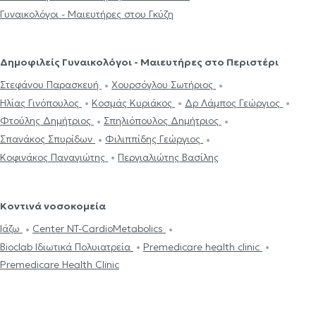
Γυναικολόγοι - Μαιευτήρες στου Γκύζη
Δημοφιλείς Γυναικολόγοι - Μαιευτήρες στο Περιστέρι
Στεφάνου Παρασκευή
Χουρσόγλου Σωτήριος
Ηλίας Γινόπουλος
Κοσμάς Κυριάκος
Δρ Λάμπος Γεώργιος
Φτούλης Δημήτριος
Σπηλιόπουλος Δημήτριος
Σπανάκος Σπυρίδων
Φιλιππίδης Γεώργιος
Κοφινάκος Παναγιώτης
Περγιαλιώτης Βασίλης
Κοντινά νοσοκομεία
Ιάζω
Center NT-CardioMetabolics
Bioclab Ιδιωτικά Πολυιατρεία
Premedicare health clinic
Premedicare Health Clinic