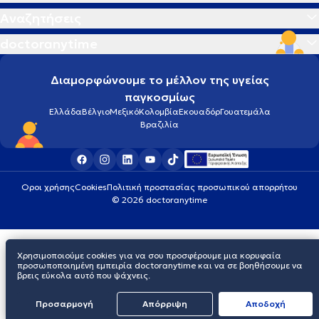
Αναζητήσεις
doctoranytime
Διαμορφώνουμε το μέλλον της υγείας
παγκοσμίως
Ελλάδα
Βέλγιο
Μεξικό
Κολομβία
Εκουαδόρ
Γουατεμάλα
Βραζιλία
Οροι χρήσης
Cookies
Πολιτική προστασίας προσωπικού απορρήτου
© 2026 doctoranytime
Χρησιμοποιούμε cookies για να σου προσφέρουμε μια κορυφαία
προσωποποιημένη εμπειρία doctoranytime και να σε βοηθήσουμε να
βρεις εύκολα αυτό που ψάχνεις.
Προσαρμογή
Απόρριψη
Aποδοχή