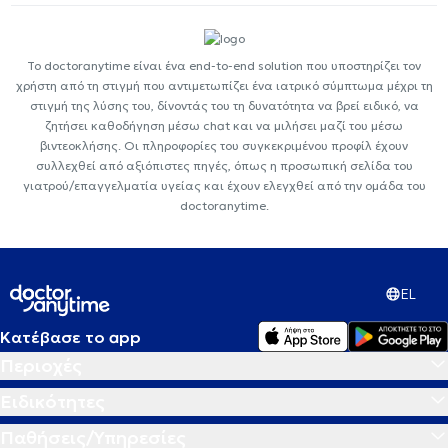
Το doctoranytime είναι ένα end-to-end solution που υποστηρίζει τον
χρήστη από τη στιγμή που αντιμετωπίζει ένα ιατρικό σύμπτωμα μέχρι τη
στιγμή της λύσης του, δίνοντάς του τη δυνατότητα να βρεί ειδικό, να
ζητήσει καθοδήγηση μέσω chat και να μιλήσει μαζί του μέσω
βιντεοκλήσης. Οι πληροφορίες του συγκεκριμένου προφίλ έχουν
συλλεχθεί από αξιόπιστες πηγές, όπως η προσωπική σελίδα του
γιατρού/επαγγελματία υγείας και έχουν ελεγχθεί από την ομάδα του
doctoranytime.
EL
Κατέβασε το app
Περιοχές
Ειδικότητες
Παθήσεις/Υπηρεσίες