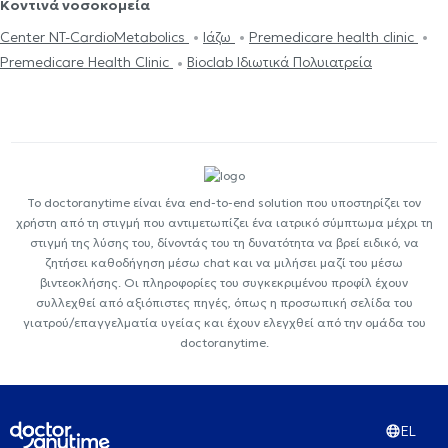
Κοντινά νοσοκομεία
Center NT-CardioMetabolics
Ιάζω
Premedicare health clinic
Premedicare Health Clinic
Bioclab Ιδιωτικά Πολυιατρεία
Το doctoranytime είναι ένα end-to-end solution που υποστηρίζει τον
χρήστη από τη στιγμή που αντιμετωπίζει ένα ιατρικό σύμπτωμα μέχρι τη
στιγμή της λύσης του, δίνοντάς του τη δυνατότητα να βρεί ειδικό, να
ζητήσει καθοδήγηση μέσω chat και να μιλήσει μαζί του μέσω
βιντεοκλήσης. Οι πληροφορίες του συγκεκριμένου προφίλ έχουν
συλλεχθεί από αξιόπιστες πηγές, όπως η προσωπική σελίδα του
γιατρού/επαγγελματία υγείας και έχουν ελεγχθεί από την ομάδα του
doctoranytime.
EL