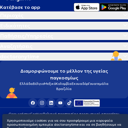
Κατέβασε το app
Περιοχές
Ειδικότητες
Παθήσεις/Υπηρεσίες
Αναζητήσεις
doctoranytime
Διαμορφώνουμε το μέλλον της υγείας
παγκοσμίως
Ελλάδα
Βέλγιο
Μεξικό
Κολομβία
Εκουαδόρ
Γουατεμάλα
Βραζιλία
Οροι χρήσης
Cookies
Πολιτική προστασίας προσωπικού απορρήτου
© 2026 doctoranytime
Χρησιμοποιούμε cookies για να σου προσφέρουμε μια κορυφαία
προσωποποιημένη εμπειρία doctoranytime και να σε βοηθήσουμε να