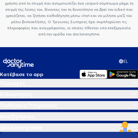
χρήστη από τη στιγμή που αντιμετωπίζει ένα ιατρικό σύμπτωμα μέχρι τη
στιγμή της λύσης του, δίνοντας του τη δυνατότητα να βρεί τον ειδικό που
χρειάζεται, να ζητήσει καθοδήγηση μέσω chat και να μιλήσει μαζί του
μέσω βιντεοκλήσης. Ο Τριγωνης Σωτηριος έχει συμπληρώσει τις
πληροφορίες που αναγράφονται, οι οποίες τίθενται υπό επεξεργασία
από την ομάδα του doctoranytime.
EL
Κατέβασε το app
Περιοχές
Ειδικότητες
Παθήσεις/Υπηρεσίες
Αναζητήσεις
doctoranytime