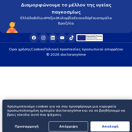
Διαμορφώνουμε το μέλλον της υγείας
παγκοσμίως
Ελλάδα
Βέλγιο
Μεξικό
Κολομβία
Εκουαδόρ
Γουατεμάλα
Βραζιλία
Οροι χρήσης
Cookies
Πολιτική προστασίας προσωπικού απορρήτου
© 2026 doctoranytime
Χρησιμοποιούμε cookies για να σου προσφέρουμε μια κορυφαία
προσωποποιημένη εμπειρία doctoranytime και να σε βοηθήσουμε να
βρεις εύκολα αυτό που ψάχνεις.
Προσαρμογή
Απόρριψη
Aποδοχή