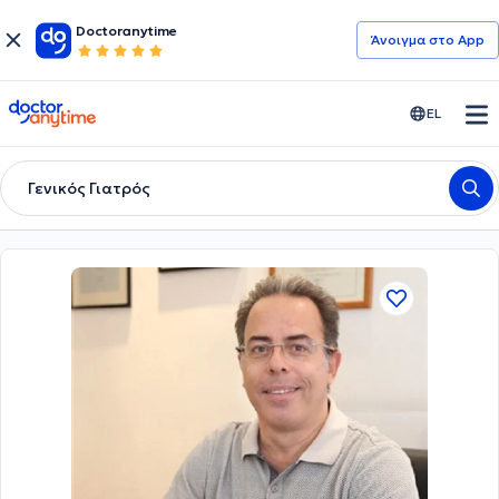
Doctoranytime
Άνοιγμα στο App
doctoranytime
EL
Γενικός Γιατρός