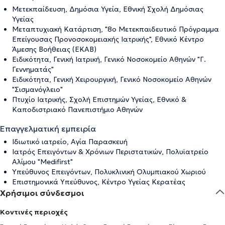
Μετεκπαίδευση, Δημόσια Υγεία, Εθνική Σχολή Δημόσιας
Υγείας
Μεταπτυχιακή Κατάρτιση, "8ο Μετεκπαιδευτικό Πρόγραμμα
Επείγουσας Προνοσοκομειακής Ιατρικής", Εθνικό Κέντρο
Άμεσης Βοήθειας (EKAB)
Ειδικότητα, Γενική Ιατρική, Γενικό Νοσοκομείο Αθηνών "Γ.
Γεννηματάς"
Ειδικότητα, Γενική Χειρουργική, Γενικό Νοσοκομείο Αθηνών
"Σισμανόγλειο"
Πτυχίο Ιατρικής, Σχολή Επιστημών Υγείας, Εθνικό &
Καποδιστριακό Πανεπιστήμιο Αθηνών
Επαγγελματική εμπειρία
Ιδιωτικό ιατρείο, Αγία Παρασκευή
Ιατρός Επειγόντων & Χρόνιων Περιστατικών, Πολυϊατρείο
Αλίμου "Medifirst"
Υπεύθυνος Επειγόντων, Πολυκλινική Ολυμπιακού Χωριού
Επιστημονικά Υπεύθυνος, Κέντρο Υγείας Κερατέας
Χρήσιμοι σύνδεσμοι
Κοντινές περιοχές