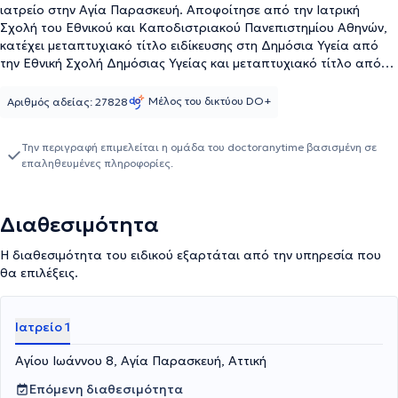
ιατρείο στην Αγία Παρασκευή. Αποφοίτησε από την Ιατρική
Σχολή του Εθνικού και Καποδιστριακού Πανεπιστημίου Αθηνών,
κατέχει μεταπτυχιακό τίτλο ειδίκευσης στη Δημόσια Υγεία από
την Εθνική Σχολή Δημόσιας Υγείας και μεταπτυχιακό τίτλο από
το ΕΚΑΒ στην Επείγουσα Προνοσοκομειακή Ιατρική. Έχει πολυετή
εμπειρία στην αντιμετώπιση επειγόντων περιστατικών, στην
Μέλος του δικτύου DO+
Αριθμός αδείας: 27828
κατ’οίκον νοσηλεία και στην διαχείριση ασθενών με χρόνια
νοσήματα, όπως σακχαρώδη διαβήτη, υπέρταση και
Την περιγραφή επιμελείται η ομάδα του doctoranytime βασισμένη σε
παχυσαρκία, ενώ εφαρμόζει και την ιατρική μέθοδο διαχείρισης
επαληθευμένες πληροφορίες.
βάρους Eurodiet. Παράλληλα με το ιδιωτικό του ιατρείο, είναι
ιατρός επειγόντων - αντιμετώπισης χρόνιων νοσημάτων στο
σύγχρονο πολυιατρείο Αλίμου, ενώ στο παρελθόν έχει διατελέσει
Διαθεσιμότητα
υπεύθυνος επειγόντων περιστατικών στην Πολυκλινική του
Ολυμπιακού χωριού και Επιστημονικά Υπεύθυνος στο Κέντρο
Η διαθεσιμότητα του ειδικού εξαρτάται από την υπηρεσία που
Υγείας Κερατέας. Τέλος, μέχρι σήμερα συνεργάζεται με πολλές
θα επιλέξεις.
ιδιωτικές κλινικές.
Ιατρείο 1
Αγίου Ιωάννου 8, Αγία Παρασκευή, Αττική
Επόμενη διαθεσιμότητα