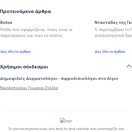
Προτεινόμενα άρθρα
Botox
Νταντάδες της Γε
Μάθε πού εφαρμόζεται, ποιες είναι οι
Τι περιλαμβάνει το
παρενέργειες και ποιο το κόστος
Δικαιολογητικά Χρε
Δες όλο το άρθρο
Δες όλο το άρθρο
Χρήσιμοι σύνδεσμοι
Δημοφιλείς Δερματολόγοι - Αφροδισιολόγοι στο Αίγιο
Νικολοπούλου Γεωργία-Στέλλα
Το doctoranytime είναι ένα end-to-end solution που υποστηρίζει τον