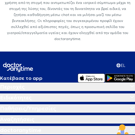
χρήστη από τη στιγμή που αντιμετωπίζει ένα ιατρικό σύμπτωμα μέχρι τη
στιγμή της λύσης του, δίνοντάς του τη δυνατότητα να βρεί ειδικό, να
ζητήσει καθοδήγηση μέσω chat και να μιλήσει μαζί του μέσω
βιντεοκλήσης. Οι πληροφορίες του συγκεκριμένου προφίλ έχουν
συλλεχθεί από αξιόπιστες πηγές, όπως η προσωπική σελίδα του
γιατρού/επαγγελματία υγείας και έχουν ελεγχθεί από την ομάδα του
doctoranytime.
EL
Κατέβασε το app
Περιοχές
Ειδικότητες
Παθήσεις/Υπηρεσίες
Αναζητήσεις
doctoranytime