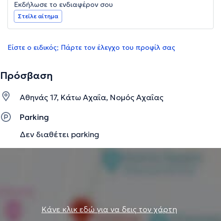
Εκδήλωσε το ενδιαφέρον σου
Στείλε αίτημα
Είστε ο ειδικός; Πάρτε τον έλεγχο του προφίλ σας
Πρόσβαση
Αθηνάς 17, Κάτω Αχαΐα, Νομός Αχαΐας
Parking
Δεν διαθέτει parking
Κάνε κλικ εδώ για να δεις τον χάρτη