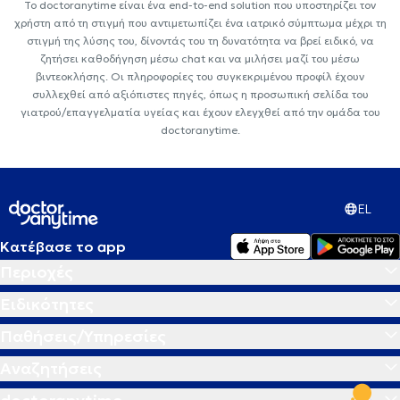
Το doctoranytime είναι ένα end-to-end solution που υποστηρίζει τον
χρήστη από τη στιγμή που αντιμετωπίζει ένα ιατρικό σύμπτωμα μέχρι τη
στιγμή της λύσης του, δίνοντάς του τη δυνατότητα να βρεί ειδικό, να
ζητήσει καθοδήγηση μέσω chat και να μιλήσει μαζί του μέσω
βιντεοκλήσης. Οι πληροφορίες του συγκεκριμένου προφίλ έχουν
συλλεχθεί από αξιόπιστες πηγές, όπως η προσωπική σελίδα του
γιατρού/επαγγελματία υγείας και έχουν ελεγχθεί από την ομάδα του
doctoranytime.
EL
Κατέβασε το app
Περιοχές
Ειδικότητες
Παθήσεις/Υπηρεσίες
Αναζητήσεις