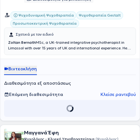
Ψυχοδυναμική Ψυχοθεραπεία
Ψυχοθεραπεία Gestalt
Προσωποκεντρική Ψυχοθεραπεία
Σχετικά με τον ειδικό
Zoltan Bernath
MSc, a UK-trained integrative psychotherapist in
Limassol with over 15 years of UK and international experience. He
offers practical, psychologically grounded therapy for adults,
particularly expats and professionals who value privacy and
discretion. He works with anxiety, depression, trauma, stress,
Βιντεοκλήση
burnout, bereavement, relationship difficulties, and life transitions.
Sessions are available only on line via videocall service.
Διαθεσιμότητα εξ αποστάσεως
Επόμενη διαθεσιμότητα
Κλείσε ραντεβού
Μαγγανά Έφη
Ψυχολόγος - Κλινική Υπνοθεραπεύτρια
(Ψυχολόγος)