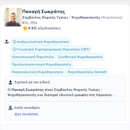
Παναγή Σωκράτης
Σύμβουλος Ψυχικής Υγείας - Ψυχοθεραπευτής
(Ψυχολόγος)
BSc, MSc
|
9.9
3 αξιολογήσεις
Ανθρωπιστική Ψυχοθεραπεία
Γνωσιακή Συμπεριφορική Θεραπεία (CBT)
Οικογενειακή Θεραπεία
Συνθετική Ψυχοθεραπεία
Προσωποκεντρική Ψυχοθεραπεία
Ψυχαναλυτική Ψυχοθεραπεία
Ψυχοθεραπεία Gestalt
Σχετικά με τον ειδικό
Ο
Παναγή Σωκράτης
είναι Σύμβουλος Ψυχικής Υγείας -
Ψυχοθεραπευτής και διατηρεί ιδιωτικό γραφείο στη Λάρνακα.
Αποφοίτησε από το Intercollege Λευκωσίας στον κλάδο της
Ψυχολογίας και συνέχισε τις σπουδές του σε μεταπτυχιακό επίπεδο
Απλή συνεδρία
στο Πανεπιστήμιο του Ντέρμπι (Ηνωμένο Βασίλειο) στη Συνθετική
Δες το κόστος
Συμβουλευτική και Ψυχοθεραπεία. Ως Ψυχοθεραπευτής έχει μια
ευρεία εμπειρία που περιλαμβάνει διαχείριση άγχους, κατάθλιψης,
εμμονών, καταναγκασμών, εξαρτήσεων, θυμού, μετατραυματικού