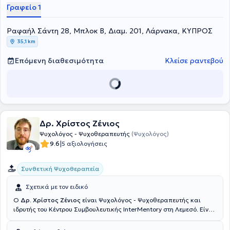
στρες, διατροφικών διαταραχών, πένθους, διαπροσωπικών
Γραφείο 1
σχέσεων και άλλα. Τέλος, έχει προσφέρει τις υπηρεσίες του σε
σχολεία, ιδιωτικά ινστιτούτα, ΜΚΟ, διεθνείς οργανισμούς, κέντρα
Ραφαήλ Σάντη 28, Μπλοκ Β, Διαμ. 201, Λάρνακα, ΚΥΠΡΟΣ
απεξάρτησης, νοσοκομεία (ιδιωτικά και στρατιωτικά), φυλακές,
επιχειρήσεις και ΜΜΕ (τηλεοπτικούς και ραδιοφωνικούς σταθμούς,
35,1 km
περιοδικά, blogs).
Επόμενη διαθεσιμότητα
Κλείσε ραντεβού
Δρ. Χρίστος Ζένιος
Ψυχολόγος - Ψυχοθεραπευτής
(Ψυχολόγος)
|
9.6
5 αξιολογήσεις
Συνθετική Ψυχοθεραπεία
Σχετικά με τον ειδικό
Ο
Δρ. Χρίστος Ζένιος
είναι Ψυχολόγος - Ψυχοθεραπευτής και
ιδρυτής του Κέντρου Συμβουλευτικής InterMentory στη Λεμεσό. Είναι
Διδάκτωρ Ψυχολογίας από το University of Central Lancashire με
μεταπτυχιακές σπουδές στη Συμβουλευτική και Ψυχοθεραπεία από