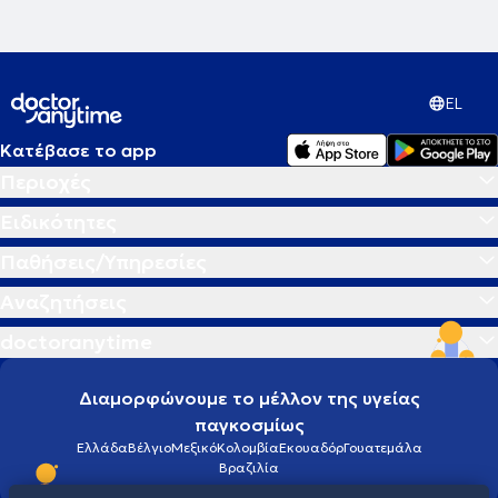
EL
Κατέβασε το app
Περιοχές
Ειδικότητες
Παθήσεις/Υπηρεσίες
Αναζητήσεις
doctoranytime
Διαμορφώνουμε το μέλλον της υγείας
παγκοσμίως
Ελλάδα
Βέλγιο
Μεξικό
Κολομβία
Εκουαδόρ
Γουατεμάλα
Βραζιλία