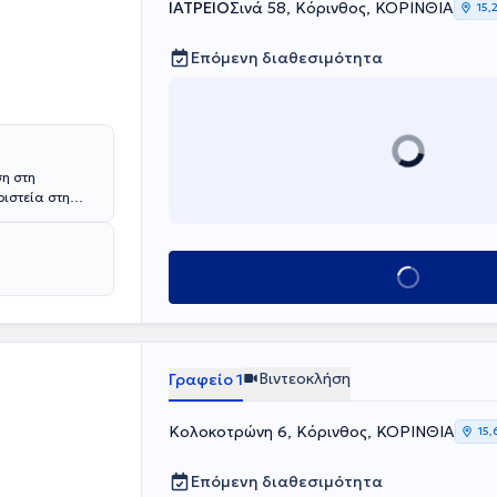
το
ΙΑΤΡΕΙΟ
Σινά 58, Κόρινθος, ΚΟΡΙΝΘΙΑ
15,
τημική,
 σε πλήθος
Επόμενη διαθεσιμότητα
την Σχεσιακή
y Association
ση στη
ιστεία στη
κπαιδευτεί στη
άβει
Κλείσε ραντεβού
θώς και της
σον αφορά το
υ Παιδιού" ,
ες της με δια
τοτε
Βιντεοκλήση
Γραφείο 1
Αναγνωρισμένα
,
Δομημένες
Κολοκοτρώνη 6, Κόρινθος, ΚΟΡΙΝΘΙΑ
15,
ρώιμων
ομετρικά
Επόμενη διαθεσιμότητα