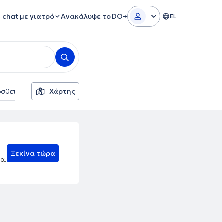
e chat με γιατρό
Ανακάλυψε το DO+
EL
σθετα φίλτρα
Χάρτης
Γλώσσες
Ασφαλιστικές εταιρείες
Ξεκίνα τώρα
να.