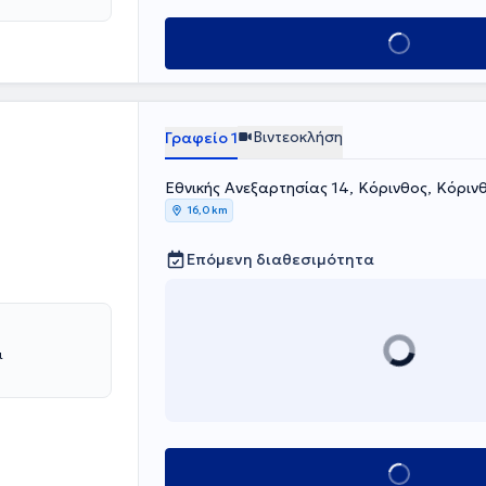
το ιδιωτικό
ανάγκες
Κλείσε ραντεβού
Βιντεοκλήση
Γραφείο 1
Εθνικής Ανεξαρτησίας 14, Κόρινθος, Κόρι
16,0 km
Επόμενη διαθεσιμότητα
ι
Κλείσε ραντεβού