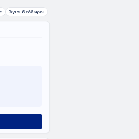
α
Άγιοι Θεόδωροι