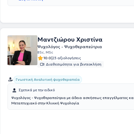
Ψυχολόγος στη Μονάδα Ψυχοκοινωνικής Αποκατάστασης "Γαλήνη Β". Σ
του γραφείο προσφέρει πλήθος υπηρεσιών, σεβόμενος τις ιδιαίτερες 
εκάστοτε ανθρώπου.
Μαντζιώρου Χριστίνα
Ψυχολόγος - Ψυχοθεραπεύτρια
BSc, MSc
|
10.0
23 αξιολογήσεις
Διαθεσιμότητα για βιντεοκλήση
Γνωστική Αναλυτική ψυχοθεραπεία
Σχετικά με την ειδικό
Ψυχολόγος - Ψυχοθεραπεύτρια με άδεια ασκήσεως επαγγέλματος κα
Μεταπτυχιακό στην Κλινική Ψυχολογία