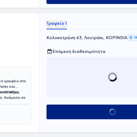
Γραφείο 1
Κολοκοτρώνη 63, Λουτράκι, ΚΟΡΙΝΘΙΑ
1
Επόμενη διαθεσιμότητα
κό γραφείο στο
Wales και
ανάπτυξης,
mindfulness
α. Ανάμεσα σε
τρια στο
υς γονείς,
Κλείσε ραντεβού
ι πληθώρα
α Σεξουαλικού
Συνθετική