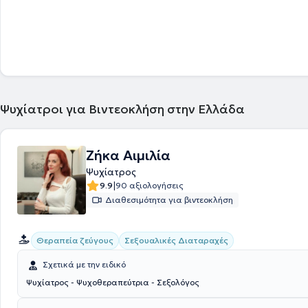
skills Course" που διοργανώθηκε υπό την αιγίδα του Δικτύου Νέων Ψυ
Επαγγελματιών Ψυχικής Υγείας Ελλάδας. Τέλος, στο ιδιωτικό της ιατ
με όλο το φάσμα των ψυχικών διαταραχών, ολιστικά - ψυχοθεραπευτ
ψυχοβιολογικά, με ιδιαίτερο ψυχοθεραπευτικό ενδιαφέρον την, εν εξελί
μετεκπαίδευση της στην Ψυχοθεραπεία με τη Διαμεσολάβηση Ζώων 
όπου ειδικά εκπαιδευμένα ζώα (ειδικότερα σκυλιά) χρησιμοποιούντα
διαμεσολαβητές στην ψυχοθεραπεία που ασκεί ειδικά πιστοποιημένο
επαγγελματίας Ψυχικής Υγείας, με στόχο την αντιμετώπιση Ψυχικών
Ψυχίατροι για Βιντεοκλήση στην Ελλάδα
Ζήκα Αιμιλία
Ψυχίατρος
|
9.9
90 αξιολογήσεις
Διαθεσιμότητα για βιντεοκλήση
Θεραπεία ζεύγους
Σεξουαλικές Διαταραχές
Σχετικά με την ειδικό
Ψυχίατρος - Ψυχοθεραπεύτρια - Σεξολόγος