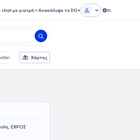
e chat με γιατρό
Ανακάλυψε το DO+
EL
σθετα φίλτρα
Χάρτης
Γλώσσες
Ασφαλιστικές εταιρείες
πολη, ΕΒΡΟΣ