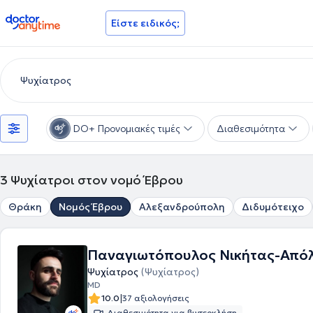
doctoranytime
Είστε ειδικός;
DO+ Προνομιακές τιμές
Διαθεσιμότητα
3
Ψυχίατροι στον νομό Έβρου
Θράκη
Νομός Έβρου
Αλεξανδρούπολη
Διδυμότειχο
Παναγιωτόπουλος Νικήτας-Από
Ψυχίατρος
(Ψυχίατρος)
MD
|
10.0
37 αξιολογήσεις
Διαθεσιμότητα για βιντεοκλήση