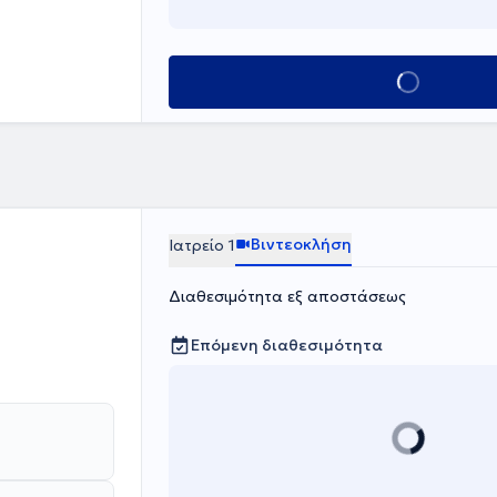
χιάτρων και
ρείο ασχολείται
ικά και
ξει,
Κλείσε ραντεβού
Θεραπείας,
ι ως
ς
 Διαταραχών.
Βιντεοκλήση
Ιατρείο 1
Διαθεσιμότητα εξ αποστάσεως
Επόμενη διαθεσιμότητα