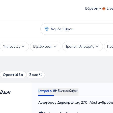
Εύρεση
Liv
Υπηρεσίες
Εξειδίκευση
Τρόποι πληρωμής
Πρό
Ορεστιάδα
Σουφλί
Βιντεοκλήση
Ιατρείο 1
λλων
Λεωφόρος Δημοκρατίας 270, Αλεξανδρού