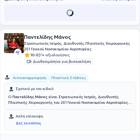
Παντελίδης Μάνος
Στρατιωτικός Ιατρός, Διευθυντής Πλαστικής Χειρουργικής
251 Γενικού Νοσοκομείου Αεροπορίας
|
10.0
74 αξιολογήσεις
Διαθεσιμότητα για βιντεοκλήση
Λιποαναρρόφηση
Πλαστική Στήθους
Σχετικά με τον ειδικό
Ο
Παντελίδης Μάνος
είναι Στρατιωτικός Ιατρός, Διευθυντής
Πλαστικής Χειρουργικής του 251 Γενικού Νοσοκομείου Αεροπορίας,
διαθέτει πολύχρονη εμπειρία στο χώρο και έχει πραγματοποιήσει
περισσότερες από 8000 επεμβάσεις πλαστικής και
Απλή επίσκεψη
επανορθωτικής χειρουργικής. Διατηρεί ιδιωτικό ιατρείο στους
Δες το κόστος
Αμπελόκηπους. Διαθέτει πτυχίο ιατρικής από την Ιατρική Σχολή του
Αριστοτελείου Πανεπιστημίου Θεσσαλονίκης και μετεκπαιδεύτηκε
στην Επανορθωτική Χειρουργική στο Royal Preston Hospital.