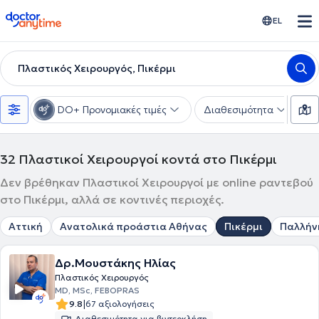
doctoranytime
EL
Πλαστικός Χειρουργός, Πικέρμι
DO+ Προνομιακές τιμές
Διαθεσιμότητα
Υ
32
Πλαστικοί Χειρουργοί κοντά στο Πικέρμι
Δεν βρέθηκαν Πλαστικοί Χειρουργοί με online ραντεβού
στο Πικέρμι, αλλά σε κοντινές περιοχές.
Αττική
Ανατολικά προάστια Αθήνας
Πικέρμι
Παλλήν
Δρ.Μουστάκης Ηλίας
Πλαστικός Χειρουργός
MD, MSc, FEBOPRAS
|
9.8
67 αξιολογήσεις
Διαθεσιμότητα για βιντεοκλήση