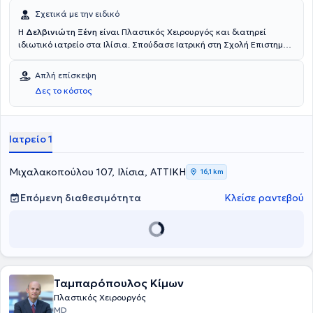
Σχετικά με την ειδικό
Η
Δελβινιώτη Ξένη
είναι Πλαστικός Χειρουργός και διατηρεί
ιδιωτικό ιατρείο στα Ιλίσια. Σπούδασε Ιατρική στη Σχολή Επιστημών
Υγείας του Αριστοτελείου Πανεπιστημίου Θεσσαλονίκης και έλαβε
τίτλο ειδικότητας στην Πλαστική, Επανορθωτική και Αισθητική
Απλή επίσκεψη
Χειρουργική από τον Ιατρικό Σύλλογο του Βερολίνου. Ειδικεύτηκε
Δες το κόστος
και εργάστηκε σε κλινικές της Γερμανίας, όπου απέκτησε αξιόλογη
κλινική εμπειρία και κατάρτιση. Τέλος, εξειδικεύεται στη
λιποαναρρόφηση, στην πλαστική στήθους, στη βλεφαροπλαστική
καθώς και στα fillers.
Ιατρείο 1
Μιχαλακοπούλου 107, Ιλίσια, ΑΤΤΙΚΗ
16,1 km
Επόμενη διαθεσιμότητα
Κλείσε ραντεβού
Ταμπαρόπουλος Κίμων
Πλαστικός Χειρουργός
MD