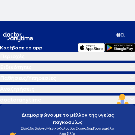
EL
Κατέβασε το app
Περιοχές
Ειδικότητες
Παθήσεις/Υπηρεσίες
Αναζητήσεις
doctoranytime
Διαμορφώνουμε το μέλλον της υγείας
παγκοσμίως
Ελλάδα
Βέλγιο
Μεξικό
Κολομβία
Εκουαδόρ
Γουατεμάλα
Βραζιλία