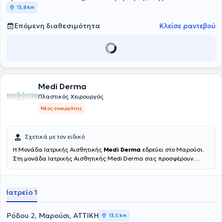
13,8 km
Επόμενη διαθεσιμότητα
Κλείσε ραντεβού
Medi Derma
Πλαστικός Χειρουργός
Νέος συνεργάτης
Σχετικά με τον ειδικό
H Μονάδα Ιατρικής Αισθητικής
Medi Derma
εδρεύει στο Μαρούσι.
Στη μονάδα Ιατρικής Αισθητικής Medi Derma σας προσφέρουν
απλόχερα την εμπειρία της ομάδας τους, που αποτελείται από
εξειδικευμένους επιστήμονες, ιατρούς, και υψηλά καταρτισμένο
προσωπικό. Η φιλοσοφία των Medi Derma εστιάζει στις βελτιώσεις
Ιατρείο 1
και την ανάπλαση προσώπου και σώματος για την ανάδειξη της
προσωπικής ομορφιάς, σε συνδυασμό με στοχευμένο πρόγραμμα
αναζωογόνησης και αντιγήρανσης, όπου χρειάζεται. Οι ειδικοί των
Ρόδου 2, Μαρούσι, ΑΤΤΙΚΗ
13,5 km
Medi Derma αξιολογούν και σας συστήνουν τα πιο έξυπνα και