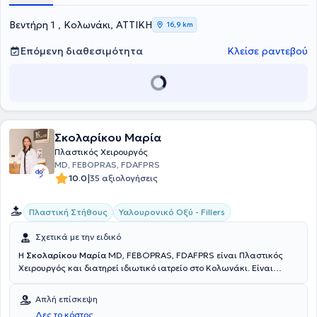
αισθητικής χειρουργικής στις ΗΠΑ και συνεργάζεται με την ομάδα
των πλαστικών χειρουργών του Christ Hospital of Cincinnati. Είναι
Βεντήρη 1 , Κολωνάκι, ΑΤΤΙΚΗ
16,9 km
συνεργάτης και χειρουργεί στις ιδιωτικές κλινικές Metropolitan
General, Αττικόν Θεραπευτήριον και City Hospital Καλαμάτας.
Επόμενη διαθεσιμότητα
Κλείσε ραντεβού
Σκολαρίκου Μαρία
Πλαστικός Χειρουργός
MD, FEBOPRAS, FDAFPRS
|
10.0
35 αξιολογήσεις
Πλαστική Στήθους
Υαλουρονικό Οξύ - Fillers
Σχετικά με την ειδικό
Η
Σκολαρίκου Μαρία
MD, FEBOPRAS, FDAFPRS είναι Πλαστικός
Χειρουργός και διατηρεί ιδιωτικό ιατρείο στο Κολωνάκι. Είναι
πτυχιούχος της Ιατρικής Σχολής του Εθνικού και Καποδιστριακού
Πανεπιστημίου Αθηνών. Εξειδικεύτηκε στη Γενική Χειρουργική, στο
Απλή επίσκεψη
Ναυτικό Νοσοκομείο Αθηνών και ειδικεύτηκε στην Πλαστική
Δες το κόστος