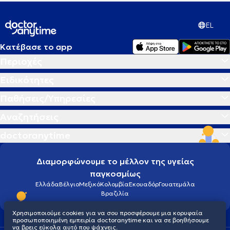
EL
Κατέβασε το app
Περιοχές
Ειδικότητες
Παθήσεις/Υπηρεσίες
Αναζητήσεις
doctoranytime
Διαμορφώνουμε το μέλλον της υγείας
παγκοσμίως
Ελλάδα
Βέλγιο
Μεξικό
Κολομβία
Εκουαδόρ
Γουατεμάλα
Βραζιλία
Χρησιμοποιούμε cookies για να σου προσφέρουμε μια κορυφαία
προσωποποιημένη εμπειρία doctoranytime και να σε βοηθήσουμε
να βρεις εύκολα αυτό που ψάχνεις.