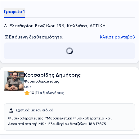
είναι μέλος του Chartered Society of Physiotherapy, του
Musculoskeletal Association of Chartered Physiotherapists και του
Γραφείο 1
Πανελλήνιου Συλλόγου Φυσικοθεραπευτών και έχει συμμετάσχει
ως ομιλητής σε πλήθος συνεδρίων
Λ. Ελευθερίου Βενιζέλου 196, Καλλιθέα, ΑΤΤΙΚΗ
Επόμενη διαθεσιμότητα
Κλείσε ραντεβού
Κοτσαρίδης Δημήτρης
Φυσικοθεραπευτής
MSc
|
10
11 αξιολογήσεις
Σχετικά με τον ειδικό
Φυσικοθεραπευτής. "Μυοσκελετική Φυσικοθεραπεία και
Αποκατάσταση" MSc. Ελευθερίου Βενιζέλου 188,17675