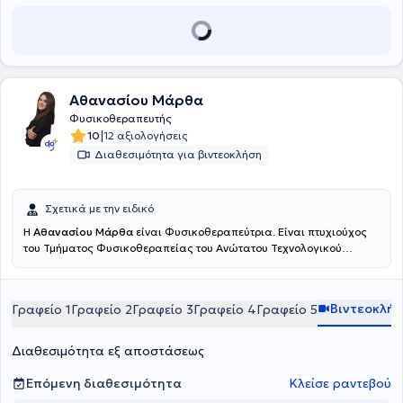
Αποκατάσταση, Θεραπευτική Μάλαξη, Cross Fructional Training,
μαθήματα Yoga και Pilates σε μικρά γκρουπ 3-6 ατόμων, αλλά και
Διατροφολογικές - Διαιτολογικές συμβουλές.
Αθανασίου Μάρθα
Φυσικοθεραπευτής
|
10
12 αξιολογήσεις
Διαθεσιμότητα για βιντεοκλήση
Σχετικά με την ειδικό
Η
Αθανασίου Μάρθα
είναι Φυσικοθεραπεύτρια. Είναι πτυχιούχος
του Τμήματος Φυσικοθεραπείας του Ανώτατου Τεχνολογικού
Εκπαιδευτικού Ιδρύματος Πατρών και πραγματοποίησε την
πρακτική της άσκηση στο Γενικό Νοσοκομείο Αττικής ΚΑΤ. Είναι
εξειδικευμένη στην άσκηση, έχοντας πιστοποιηθεί ως Pilates
Βιντεοκλή
Γραφείο 1
Γραφείο 2
Γραφείο 3
Γραφείο 4
Γραφείο 5
Instructor (AF Studies - PMA), στο Clinical Pilates (ΚΕΔΙΒΙΜ
Epimorfosis - ΕΟΠΠΕΠ) και ως Personal Trainer (HNFC - NASM).
Επιπλέον, είναι κάτοχος διπλώματος στον Βιοϊατρικό Βελονισμό
Διαθεσιμότητα εξ αποστάσεως
από το Πανεπιστήμιο Δυτικής Αττικής και έχει εκπαιδευτεί στο
Manual Therapy από σχολή πιστοποιημένη από τη Διεθνή
Επόμενη διαθεσιμότητα
Κλείσε ραντεβού
Ομοσπονδία Μυοσκελετικής Φυσικοθεραπείας (IFOMPT),