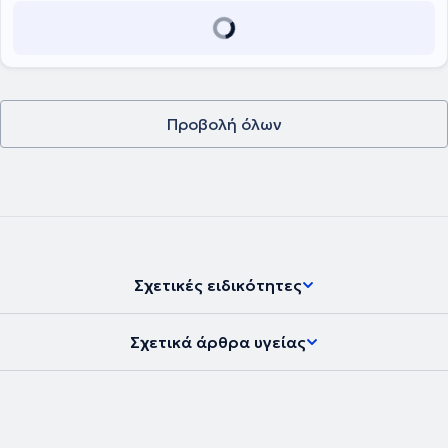
σύγχρονα μηχανήματα όπως μαγνητικός διεγέρτης, κρουστικός
υπέρηχος, tecar, biofeedback, έλξη-αποσυμπίεση σπονδυλικής
στήλης κλπ. Πλαισιώνεται από φυσικοθεραπευτές μέλη του
Πανελλήνιου Συλλόγου Φυσικοθεραπευτών, με μεγάλη κλινική
εμπειρία. Τέλος, αντιμετωπίζονται μυοσκελετικές παθήσεις,
αθλητικές κακώσεις, λεμφοίδημα, νευρολογικές και
ρευματολογικές παθήσεις, ενώ υπάρχει
δυνατότητα και για κατ΄
Προβολή όλων
οίκον θεραπείες.
Σχετικές ειδικότητες
Σχετικά άρθρα υγείας