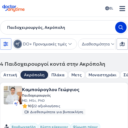
doctoranytime
EL
Παιδοχειρουργός, Ακρόπολη
DO+ Προνομιακές τιμές
Διαθεσιμότητα
Υ
4
Παιδοχειρουργοί κοντά στην Ακρόπολη
Αττική
Ακρόπολη
Πλάκα
Μετς
Μοναστηράκι
Σ
Καμπούρογλου Γεώργιος
Παιδοχειρουργός
MD, MSc, PhD
|
10
22 αξιολογήσεις
Διαθεσιμότητα για βιντεοκλήση
Βουβωνοκήλη
Κύστη κόκκυγος
Φίμωση πέους