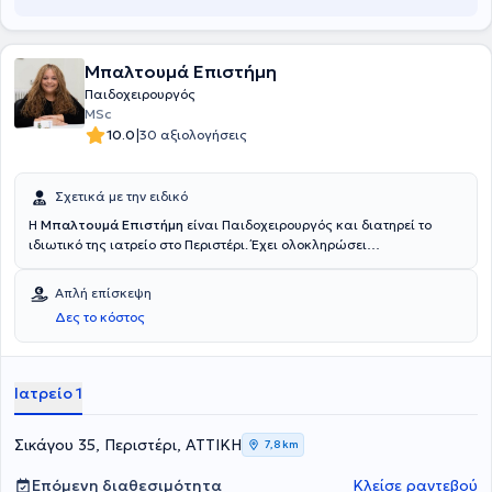
Μπαλτουμά Επιστήμη
Παιδοχειρουργός
MSc
|
10.0
30 αξιολογήσεις
Σχετικά με την ειδικό
Η
Μπαλτουμά Επιστήμη
είναι Παιδοχειρουργός και διατηρεί το
ιδιωτικό της ιατρείο στο Περιστέρι. Έχει ολοκληρώσει
μεταπτυχιακές σπουδές στο Εθνικό και Καποδιστριακό
Πανεπιστήμιο Αθηνών, είναι Επιμελήτρια στη Β' Παιδοχειρουργική
Απλή επίσκεψη
Κλινική του Νοσοκομείου "Παίδων Μητέρα" ενώ στη διάρκεια της
Δες το κόστος
ειδικότητάς της θήτευσε στο Γενικό Νοσοκομείο Αττικής
"Σισμανόγλειο" και στο Γενικό Νοσοκομείο Παίδων " Η Αγία Σοφία".
Τέλος, η ιατρός στο πλαίσιο της συνεχούς επιμόρφωσής της έχει
παρακολουθήσει πλήθος συνεδρίων.
Ιατρείο 1
Σικάγου 35, Περιστέρι, ΑΤΤΙΚΗ
7,8 km
Επόμενη διαθεσιμότητα
Κλείσε ραντεβού