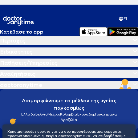
EL
Κατέβασε το app
Περιοχές
Ειδικότητες
Παθήσεις/Υπηρεσίες
Αναζητήσεις
doctoranytime
Διαμορφώνουμε το μέλλον της υγείας
παγκοσμίως
Ελλάδα
Βέλγιο
Μεξικό
Κολομβία
Εκουαδόρ
Γουατεμάλα
Βραζιλία
Χρησιμοποιούμε cookies για να σου προσφέρουμε μια κορυφαία
προσωποποιημένη εμπειρία doctoranytime και να σε βοηθήσουμε