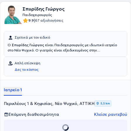
Σπυρίδης Γιώργος
Παιδοχειρουργός
|
9.9
67 αξιολογήσεις
Σχετικά με τον ειδικό
Ο
Σπυρίδης Γιώργος
είναι Παιδοχειρουργός με ιδιωτικό ιατρείο
στο Νέο Ψυχικό. Ο γιατρός είναι εξειδικευμένος στην
Παιδοχειρουργική Ογκολογία και στη Νεογνική Χειρουργική, ενώ
είναι εκπαιδευτής επείγουσας ιατρικής για παιδιά, Advanced
Απλή επίσκεψη
Pediatric Life Support. Έχει σημαντική εργασιακή εμπειρία και
Δες το κόστος
σήμερα είναι Διευθυντής της Γ’ Παιδοχειρουργικής Κλινικής και
Παιδοχειρουργικής Ογκολογίας στο Νοσοκομείο Πάιδων "Μητέρα".
Στο ιδιωτικό του ιατρείο αντιμετωπίζει πλήθος παθήσεων, όπως
βουβωνοκήλη, κρυψορχία, ομφαλοκήλη, υδροκήλη και φίμωση
Ιατρείο 1
πέους και παρέχει εξειδικευμένες υπηρεσίες.
Περικλέους 1 & Κηφισίας, Νέο Ψυχικό, ΑΤΤΙΚΗ
5,5 km
Επόμενη διαθεσιμότητα
Κλείσε ραντεβού