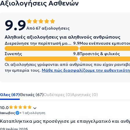
Αξιολογήσεις Ασθενών
9.9
Από 67 αξιολογήσεις
Αληθινές αξιολογήσεις για αληθινούς ανθρώπους
Διερεύνησε την περίπτωσή μου σε βάθος
9.9
Μου ενέπνευσε εμπιστο
Συνεπής
9.8
Προσιτός & φιλικός
Οι αξιολογήσεις γράφονται από ανθρώπους που είχαν ραντεβού
την εμπειρία τους.
Μάθε πώς διασφαλίζουμε την αυθεντικότη
Όλες (67)
Θετικές (67)
Ουδέτερες (0)
Αρνητικές (0)
10.0
Ιακωβος
• 1 αξιολόγηση
Καταπληκτικα μας προσέγγισε με επαγγελματικό και αν
09 Ιουλίου 2026