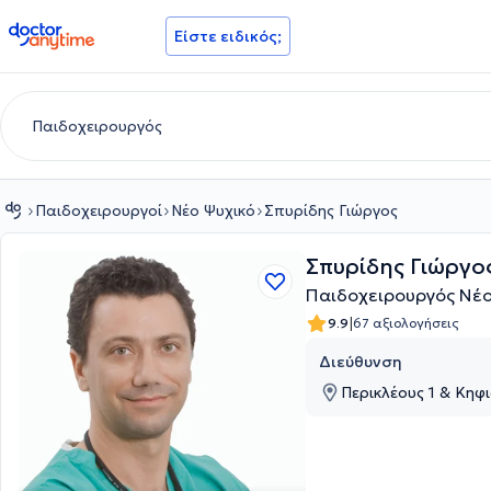
doctoranytime
Είστε ειδικός;
Παιδοχειρουργοί
Νέο Ψυχικό
Σπυρίδης Γιώργος
Σπυρίδης Γιώργο
Παιδοχειρουργός Νέο
|
9.9
67 αξιολογήσεις
Διεύθυνση
Περικλέους 1 & Κηφι