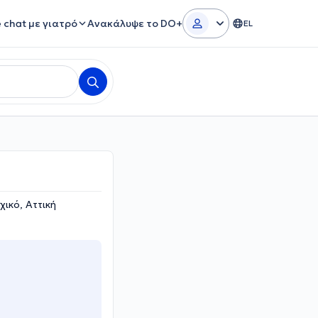
e chat με γιατρό
Ανακάλυψε το DO+
EL
χικό, Αττική