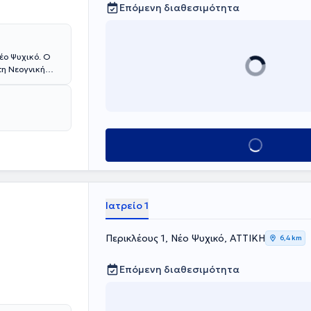
Επόμενη διαθεσιμότητα
Νέο Ψυχικό. Ο
τη Νεογνική
 Advanced
 είναι
ς Ογκολογίας
ίζει πλήθος
αι φίμωση
Κλείσε ραντεβού
Ιατρείο 1
Περικλέους 1, Νέο Ψυχικό, ΑΤΤΙΚΗ
6,4 km
Επόμενη διαθεσιμότητα