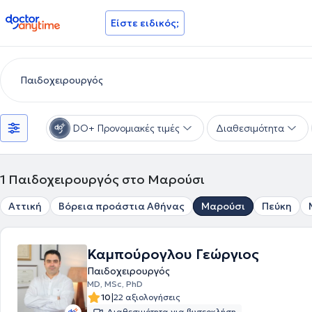
doctoranytime
Είστε ειδικός;
DO+ Προνομιακές τιμές
Διαθεσιμότητα
1
Παιδοχειρουργός στο Μαρούσι
Αττική
Βόρεια προάστια Αθήνας
Μαρούσι
Πεύκη
Καμπούρογλου Γεώργιος
Παιδοχειρουργός
MD, MSc, PhD
|
10
22 αξιολογήσεις
Διαθεσιμότητα για βιντεοκλήση