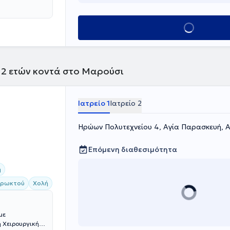
κομείου
του Εθνικού και
politan
Κλείσε ραντεβού
υργική Κλινική
αιρείας.
 12 ετών κοντά στο Μαρούσι
Ιατρείο 1
Ιατρείο 2
Ηρώων Πολυτεχνείου 4, Αγία Παρασκευή, 
Επόμενη διαθεσιμότητα
η
πρωκτού
Χολή
με
 Χειρουργική,