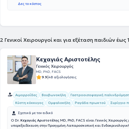
Χειρουργική, στην Πανεπιστημιακή Κλινική του Πανεπιστημιακού Νοσο
Δες το κόστος
Αθηνών Αρεταίειο. Επιπλέον, είναι Διδάκτωρ στο Τμήμα Χειρουργικής 
Καποδιστριακού Πανεπιστημίου Αθηνών και συνεργάζεται με το Metro
General. Τέλος, έχει διατελέσει Αναπληρωτής Διευθυντής στη Γ' Χειρο
του Νοσοκομείου ΥΓΕΙΑ και είναι μέλος της Ελληνικής Χειρουργικής Ετ
2
Γενικοί Χειρουργοί και για εξέταση παιδιών έως
Κεχαγιάς Αριστοτέλης
Γενικός Χειρουργός
MD, PhD, FACS
|
9.9
48 αξιολογήσεις
Αιμορροΐδες
Βουβωνοκήλη
Γαστροοισοφαγική παλινδρόμησ
Κύστη κόκκυγος
Ομφαλοκήλη
Ραγάδα πρωκτού
Συρίγγιο 
Σχετικά με τον ειδικό
Ο Dr.
Κεχαγιάς Αριστοτέλης
MD, PhD, FACS είναι Γενικός Χειρουργός 
υπερεξειδίκευση στην Προηγμένη Λαπαροσκοπική και Ενδοκρινολογική