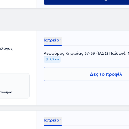
ηλα με το
Αττικής, όπως
neo, το Doctor's
Ιατρείο 1
ολόγος
Λεωφόρος Κηφισίας 37-39 (ΙΑΣΩ Παίδων),
2,5 km
Δες το προφίλ
ράλληλα
ε από την
η συνέχεια
 νοσοκομεία
ίδευσή του
ιολογία, καθώς
Ιατρείο 1
δεύτηκε στη
δων St Mary's