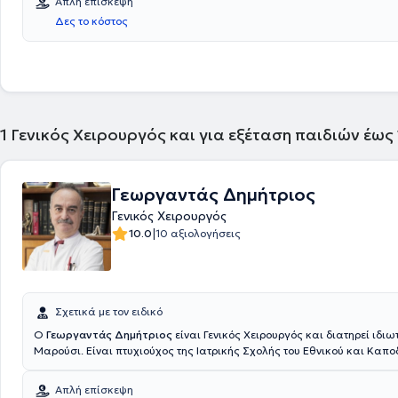
Απλή επίσκεψη
θήτευσε στο Γενικό Νοσοκομείο Αττικής "Σισμανόγλειο" και στο Γενικό
Δες το κόστος
Παίδων " Η Αγία Σοφία". Τέλος, η ιατρός στο πλαίσιο της συνεχούς ε
έχει παρακολουθήσει πλήθος συνεδρίων.
1
Γενικός Χειρουργός και για εξέταση παιδιών έως
Γεωργαντάς Δημήτριος
Γενικός Χειρουργός
|
10.0
10 αξιολογήσεις
Σχετικά με τον ειδικό
Ο
Γεωργαντάς Δημήτριος
είναι Γενικός Χειρουργός και διατηρεί ιδιωτ
Μαρούσι. Είναι πτυχιούχος της Ιατρικής Σχολής του Εθνικού και Καπο
Πανεπιστημίου Αθηνών και ειδικεύτηκε στη Γενική Χειρουργική, στην
Παιδοχειρουργική Κλινική του Γενικού Νοσοκομείου Πειραιά “Τζάνειο”
Απλή επίσκεψη