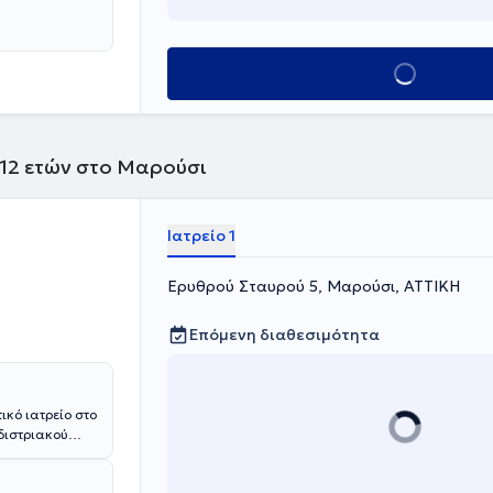
 Νοσοκομείο
πιμόρφωσής της
Κλείσε ραντεβού
 12 ετών στο Μαρούσι
Ιατρείο 1
Ερυθρού Σταυρού 5, Μαρούσι, ΑΤΤΙΚΗ
Επόμενη διαθεσιμότητα
ικό ιατρείο στο
διστριακού
 και στη