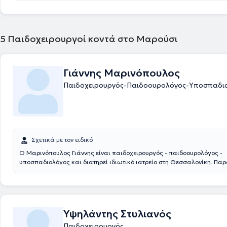
συστήματος και των κηλών του κοιλιακού τοιχώματος. Τέλος, παράλλ
ιδιωτικό του ιατρείο, συνεργάζεται με μεγάλες ιδιωτικές κλινικές της 
είναι το Μητέρα, το Ιατρικό Αθηνών (κλινική Περιστερίου), το Mediterra
Hospital και το Αττικό Θεραπευτήριο.
5
Παιδοχειρουργοί κοντά στο Μαρούσι
Γιάννης Μαρινόπουλος
Παιδοχειρουργός-Παιδοουρολόγος-Υποσπαδι
Σχετικά με τον ειδικό
Ο Μαρινόπουλος Γιάννης είναι παιδοχειρουργός - παιδοουρολόγος -
υποσπαδιολόγος και διατηρεί ιδιωτικό ιατρείο στη Θεσσαλονίκη. Πα
συνεργάζεται με το νοσοκομείο: Ιασώ Παίδων στο Μαρούσι. Αποφοίτησ
Ιατρική Σχολή του Αριστοτελείου Πανεπιστημίου Θεσσαλονίκης και στ
ειδικεύτηκε στην Γενική Χειρουργική και στην Χειρουργική Παίδων στα
Άγιος Δημήτριος και Γ. Γεννηματάς Θεσσαλονίκης, αντίστοιχα. Η εκπα
συνεχίστηκε στην Επείγουσα Ιατρική, στην Ορδοπαιδική και Τραυματ
Υψηλάντης Στυλιανός
και στην Ωτορινολαρυγολογία στο νοσοκομείο Bedford. Έπειτα, εκπαι
Παιδοχειρουργός
Νεογνική Χειρουργική και τη Χειρουργική Παίδων στα νοσοκομεία παί