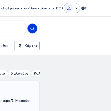
e chat με γιατρό
Ανακάλυψε το DO+
EL
σθετα φίλτρα
Χάρτης
Γλώσσες
Ασφαλιστικές εταιρείες
σιά
Χαλάνδρι
Καλογρέζα
Πολιτεία
Μεταμόρφωση
ητέρα"), Μαρούσι,