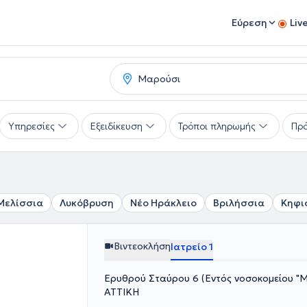
Εύρεση
Liv
Υπηρεσίες
Εξειδίκευση
Τρόποι πληρωμής
Πρό
Μελίσσια
Λυκόβρυση
Νέο Ηράκλειο
Βριλήσσια
Κηφι
Βιντεοκλήση
Ιατρείο 1
Ερυθρού Σταύρου 6 (Εντός νοσοκομείου "Μ
ΑΤΤΙΚΗ