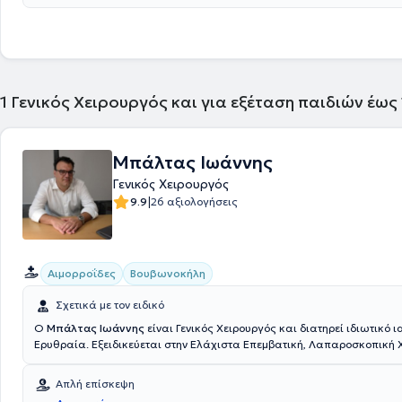
έχει παρακολουθήσει πλήθος συνεδρίων.
1
Γενικός Χειρουργός και για εξέταση παιδιών έως
Μπάλτας Ιωάννης
Γενικός Χειρουργός
|
9.9
26 αξιολογήσεις
Αιμορροΐδες
Βουβωνοκήλη
Σχετικά με τον ειδικό
Ο
Μπάλτας Ιωάννης
είναι Γενικός Χειρουργός και διατηρεί ιδιωτικό ι
Ερυθραία. Εξειδικεύεται στην Ελάχιστα Επεμβατική, Λαπαροσκοπική Χ
Πεπτικού καθώς και στην Ορθοπρωκτική Χειρουργική. Επιπλέον εξειδί
στη σύγχρονη χειρουργική πρωκτού (αιμορροΐδες, ραγάδα πρωκτού, κ
Απλή επίσκεψη
κόκκυγος). Διαθέτει πολυετή εμπειρία στην αποτελεσματική και ασφα