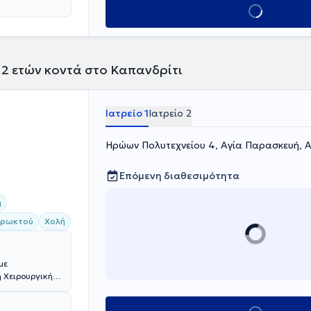
ν του πεπτικού
Κλείσε ραντεβού
ηλα με το
Αττικής, όπως
neo, το Doctor's
 12 ετών κοντά στο Καπανδρίτι
Ιατρείο 1
Ιατρείο 2
Ηρώων Πολυτεχνείου 4, Αγία Παρασκευή, 
Επόμενη διαθεσιμότητα
η
πρωκτού
Χολή
με
 Χειρουργική,
χολής του
ους ειδικότητας