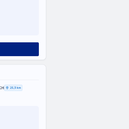
ΚΗ
25,3 km