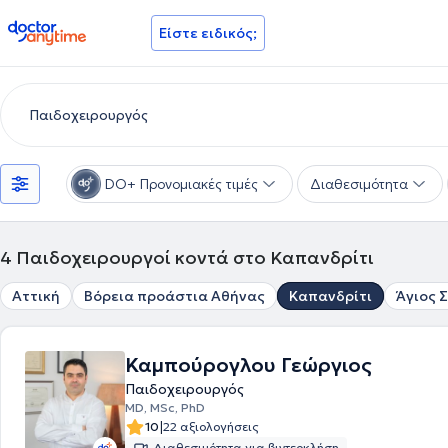
doctoranytime
Είστε ειδικός;
DO+ Προνομιακές τιμές
Διαθεσιμότητα
4
Παιδοχειρουργοί κοντά στο Καπανδρίτι
Αττική
Βόρεια προάστια Αθήνας
Καπανδρίτι
Άγιος 
Καμπούρογλου Γεώργιος
Παιδοχειρουργός
MD, MSc, PhD
|
10
22 αξιολογήσεις
Διαθεσιμότητα για βιντεοκλήση