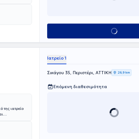
 Advanced
 είναι
ς Ογκολογίας
ίζει πλήθος
αι φίμωση
Κλείσε ραντεβού
Ιατρείο 1
Σικάγου 35, Περιστέρι, ΑΤΤΙΚΗ
26,9 km
Επόμενη διαθεσιμότητα
ό της ιατρείο
αι
χειρουργική
 Νοσοκομείο
πιμόρφωσής της