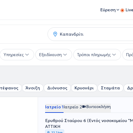
Εύρεση
Liv
Υπηρεσίες
Εξειδίκευση
Τρόποι πληρωμής
Πρό
Στέφανος
Άνοιξη
Διόνυσος
Κρυονέρι
Σταμάτα
Δρ
Βιντεοκλήση
Ιατρείο 1
Ιατρείο 2
Ερυθρού Σταύρου 6 (Εντός νοσοκομείου "Μ
ΑΤΤΙΚΗ
22,2 km