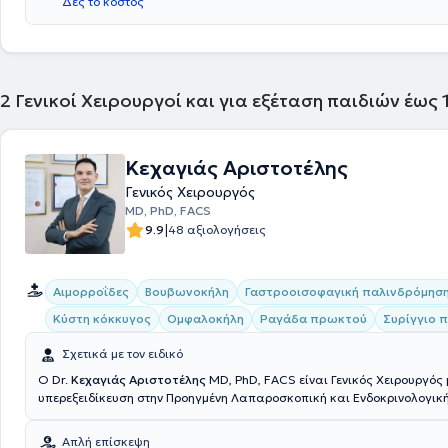
Δες το κόστος
αντιμετώπιση της παχυσαρκίας, της διαφραγματοκήλης, των παθήσεω
συστήματος και των κηλών του κοιλιακού τοιχώματος. Τέλος, παράλλ
ιδιωτικό του ιατρείο, συνεργάζεται με μεγάλες ιδιωτικές κλινικές της 
είναι το Μητέρα, το Ιατρικό Αθηνών (κλινική Περιστερίου), το Mediterra
Hospital και το Αττικό Θεραπευτήριο.
2
Γενικοί Χειρουργοί και για εξέταση παιδιών έως
Κεχαγιάς Αριστοτέλης
Γενικός Χειρουργός
MD, PhD, FACS
|
9.9
48 αξιολογήσεις
Αιμορροΐδες
Βουβωνοκήλη
Γαστροοισοφαγική παλινδρόμησ
Κύστη κόκκυγος
Ομφαλοκήλη
Ραγάδα πρωκτού
Συρίγγιο 
Σχετικά με τον ειδικό
Ο Dr.
Κεχαγιάς Αριστοτέλης
MD, PhD, FACS είναι Γενικός Χειρουργός 
υπερεξειδίκευση στην Προηγμένη Λαπαροσκοπική και Ενδοκρινολογική
και στις επεμβάσεις Laser. Είναι αριστούχος Διδάκτωρ της Ιατρικής Σ
Εθνικού και Καποδιστριακού Πανεπιστημίου Αθηνών. Κατέχει δύο τίτλ
Απλή επίσκεψη