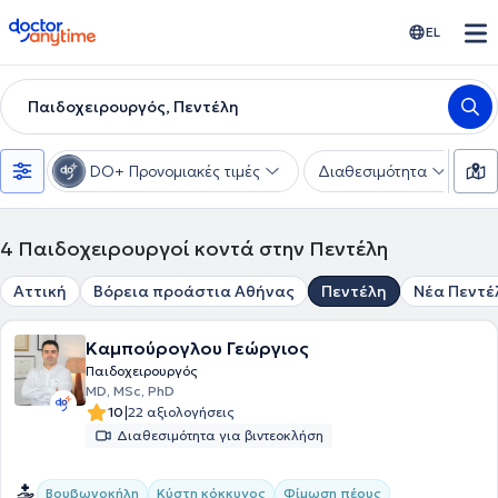
doctoranytime
EL
Παιδοχειρουργός, Πεντέλη
DO+ Προνομιακές τιμές
Διαθεσιμότητα
Υ
4
Παιδοχειρουργοί κοντά στην Πεντέλη
Αττική
Βόρεια προάστια Αθήνας
Πεντέλη
Νέα Πεντέ
Καμπούρογλου Γεώργιος
Παιδοχειρουργός
MD, MSc, PhD
|
10
22 αξιολογήσεις
Διαθεσιμότητα για βιντεοκλήση
Βουβωνοκήλη
Κύστη κόκκυγος
Φίμωση πέους