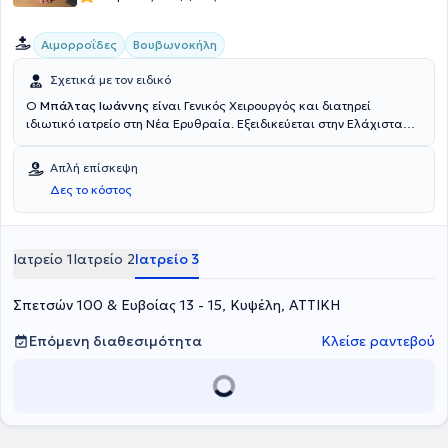
Αιμορροΐδες
Βουβωνοκήλη
Σχετικά με τον ειδικό
Ο
Μπάλτας Ιωάννης
είναι Γενικός Χειρουργός και διατηρεί
ιδιωτικό ιατρείο στη Νέα Ερυθραία. Εξειδικεύεται στην Ελάχιστα
Επεμβατική, Λαπαροσκοπική Χειρουργική του Πεπτικού καθώς και
στην Ορθοπρωκτική Χειρουργική. Επιπλέον εξειδίκευση διαθέτει
Απλή επίσκεψη
στη σύγχρονη χειρουργική πρωκτού (αιμορροΐδες, ραγάδα
Δες το κόστος
πρωκτού, κύστη κόκκυγος). Διαθέτει πολυετή εμπειρία στην
αποτελεσματική και ασφαλή χειρουργική αντιμετώπιση της
παχυσαρκίας, της διαφραγματοκήλης, των παθήσεων του πεπτικού
συστήματος και των κηλών του κοιλιακού τοιχώματος. Τέλος,
Ιατρείο 1
Ιατρείο 2
Ιατρείο 3
παράλληλα με το ιδιωτικό του ιατρείο, συνεργάζεται με μεγάλες
ιδιωτικές κλινικές της Αττικής, όπως είναι το Μητέρα, το Ιατρικό
Σπετσών 100 & Ευβοίας 13 - 15, Κυψέλη, ΑΤΤΙΚΗ
Αθηνών (κλινική Περιστερίου), το Mediterraneo, το Doctor's Hospital
και το Αττικό Θεραπευτήριο.
Επόμενη διαθεσιμότητα
Κλείσε ραντεβού