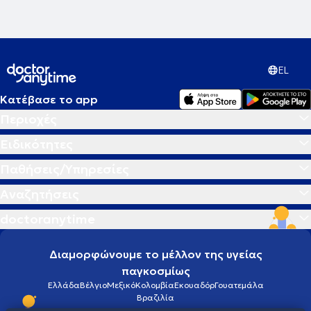
EL
Κατέβασε το app
Περιοχές
Ειδικότητες
Παθήσεις/Υπηρεσίες
Αναζητήσεις
doctoranytime
Διαμορφώνουμε το μέλλον της υγείας
παγκοσμίως
Ελλάδα
Βέλγιο
Μεξικό
Κολομβία
Εκουαδόρ
Γουατεμάλα
Βραζιλία