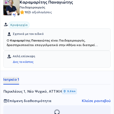
περιοδικών και διδάσκει μαθήματα Πρώτων Βοηθειών σε
Καραμαρίτης Παναγιώτης
προπτυχιακούς και μεταπτυχιακούς φοιτητές, Διατελεί επίσης
Παιδοχειρουργός
Αναπλ. Γενικός Γραμματέας της Εταιρείας Ιατρικών Σπουδών.
|
10
5 αξιολογήσεις
Κρυψορχία
Σχετικά με τον ειδικό
Ο
Καραμαρίτης Παναγιώτης
είναι Παιδοχειρουργός,
δραστηριοποιείται επαγγελματικά στην Αθήνα και διατηρεί
ιδιωτικό ιατρείο στο Νέο Ψυχικό. Κατά τη διάρκεια της εκπαίδευσής
του στη Χειρουργική Παίδων θήτευσε στο Γενικό Νοσοκομείο Παίδων
Απλή επίσκεψη
"Π. & Α. Κυριακού", στο Γενικό Αντικαρκινικό - Ογκολογικό
Δες το κόστος
Νοσοκομείο Αθηνών "Άγιος Σάββας" και στο Γενικό Νοσοκομείο
"Παίδων Πεντέλης". Εργάστηκε ως Επιμελητής στο Νοσοκομείο
"Ιασώ Παίδων" και ως Επιστημονικά υπεύθυνος του
Παιδοχειρουργικού τμήματος στο "Ιατρικό Κέντρο Αθηνών". Το 2018
Ιατρείο 1
κατέλαβε θέση Διευθυντή στο Νοσοκομείο "King Salman Specialist
Hospital" KSA και στην συνέχεια θέση Αναπληρωτή Συντονιστή
Διευθυντή στο Νοσοκομείο "Maternity and Children’s Hospital", όπου
Περικλέους 1, Νέο Ψυχικό, ΑΤΤΙΚΗ
9,6 km
χειρούργησε πλήθος σπάνιων και πολύπλοκων περιστατικών
παιδοχειρουργικής και νεογνικής χειρουργικής. Από το 2024
Επόμενη διαθεσιμότητα
Κλείσε ραντεβού
κατέχει τη θέση του Αναπληρωτή Διευθυντή στη Β’
Παιδοχειρουργική Κλινική & Παιδοχειρουργική Ογκολογία του
Νοσοκομείου ΜΗΤΕΡΑ.