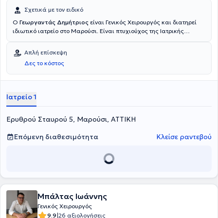
Σχετικά με τον ειδικό
Ο
Γεωργαντάς Δημήτριος
είναι Γενικός Χειρουργός και διατηρεί
ιδιωτικό ιατρείο στο Μαρούσι. Είναι πτυχιούχος της Ιατρικής
Σχολής του Εθνικού και Καποδιστριακού Πανεπιστημίου Αθηνών
και ειδικεύτηκε στη Γενική Χειρουργική, στην Παιδοχειρουργική
Απλή επίσκεψη
Κλινική του Γενικού Νοσοκομείου Πειραιά “Τζάνειο” και στη
Δες το κόστος
Χειρουργική, στην Πανεπιστημιακή Κλινική του Πανεπιστημιακού
Νοσοκομείου Αθηνών Αρεταίειο. Επιπλέον, είναι Διδάκτωρ στο
Τμήμα Χειρουργικής του Εθνικού και Καποδιστριακού
Πανεπιστημίου Αθηνών και συνεργάζεται με το Metropolitan
Ιατρείο 1
General. Τέλος, έχει διατελέσει Αναπληρωτής Διευθυντής στη Γ'
Χειρουργική Κλινική του Νοσοκομείου ΥΓΕΙΑ και είναι μέλος της
Ερυθρού Σταυρού 5, Μαρούσι, ΑΤΤΙΚΗ
Ελληνικής Χειρουργικής Εταιρείας.
Επόμενη διαθεσιμότητα
Κλείσε ραντεβού
Μπάλτας Ιωάννης
Γενικός Χειρουργός
|
9.9
26 αξιολογήσεις