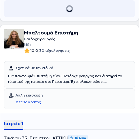
Μπαλτουμά Επιστήμη
Παιδοχειρουργός
MSc
|
10.0
30 αξιολογήσεις
Σχετικά με την ειδικό
Η
Μπαλτουμά Επιστήμη
είναι Παιδοχειρουργός και διατηρεί το
ιδιωτικό της ιατρείο στο Περιστέρι. Έχει ολοκληρώσει
μεταπτυχιακές σπουδές στο Εθνικό και Καποδιστριακό
Πανεπιστήμιο Αθηνών, είναι Επιμελήτρια στη Β' Παιδοχειρουργική
Απλή επίσκεψη
Κλινική του Νοσοκομείου "Παίδων Μητέρα" ενώ στη διάρκεια της
Δες το κόστος
ειδικότητάς της θήτευσε στο Γενικό Νοσοκομείο Αττικής
"Σισμανόγλειο" και στο Γενικό Νοσοκομείο Παίδων " Η Αγία Σοφία".
Τέλος, η ιατρός στο πλαίσιο της συνεχούς επιμόρφωσής της έχει
παρακολουθήσει πλήθος συνεδρίων.
Ιατρείο 1
Σικάγου 35, Περιστέρι, ΑΤΤΙΚΗ
16,4 km