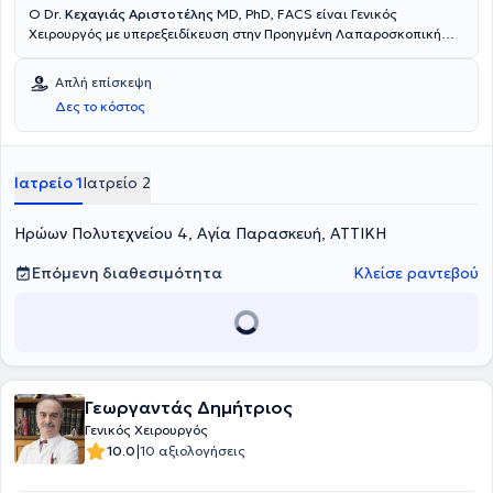
Ο Dr.
Κεχαγιάς Αριστοτέλης
MD, PhD, FACS είναι Γενικός
Χειρουργός με υπερεξειδίκευση στην Προηγμένη Λαπαροσκοπική
και Ενδοκρινολογική Χειρουργική, και στις επεμβάσεις Laser. Είναι
αριστούχος Διδάκτωρ της Ιατρικής Σχολής του Εθνικού και
Απλή επίσκεψη
Καποδιστριακού Πανεπιστημίου Αθηνών. Κατέχει δύο τίτλους
Δες το κόστος
ειδικότητας (double specialty), αυτόν της Γενικής Χειρουργικής
(Αθήνα), καθώς και τον τίτλο Λαπαροσκοπικής Χειρουργικής
Πεπτικού και Ενδοκρινών Αδένων, κατόπιν μετεκπαίδευσης στο
Πανεπιστημιακό Νοσοκομείο του Τάμπερε Φινλανδίας. Έχει
Ιατρείο 1
Ιατρείο 2
μετεκπαιδευτεί σε κορυφαία κέντρα του εξωτερικού στη
λαπαροσκοπική χειρουργική και χειρουργική θυρεοειδούς/
Ηρώων Πολυτεχνείου 4, Αγία Παρασκευή, ΑΤΤΙΚΗ
παραθυρεοειδών, μεταξύ των οποίων το Karolinska Institute στη
Στοκχόλμη Σουηδίας, το UMC Utrecht Ολλανδίας, και το
Rudolfstiftung στη Βιέννη. Έχει μετεκπαιδευθεί στο Πανεπιστημιακό
Επόμενη διαθεσιμότητα
Κλείσε ραντεβού
Νοσοκομείο Tor Vergata της Ρώμης στις σύγχρονες ελάχιστα
επεμβατικές τεχνικές Laser. Έχει πιστοποιηθεί στην προηγμένη
λαπαροσκοπική χειρουργική από το IRCAD France στο
Στρασβούργο. Είναι μέλος πολλών ελληνικών και διεθνών
χειρουργικών επιστημονικών εταιρειών και του Αμερικανικού
Κολλεγίου Χειρουργών. Έχει λάβει μέρος σε πολλά διεθνή και
Γεωργαντάς Δημήτριος
εθνικά συνέδρια ως προσκεκλημένος ομιλητής. Διαθέτει ιατρείο
στην Αγία Παρασκευή και πραγματοποιεί επεμβάσεις σε ιδιωτικά
Γενικός Χειρουργός
νοσοκομεία των Αθηνών
|
10.0
10 αξιολογήσεις