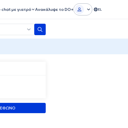
e chat με γιατρό
Ανακάλυψε το DO+
EL
ΛΕΦΩΝΟ