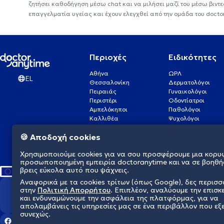
ζητήσει καθοδήγηση μέσω chat και να μιλήσει μαζί του μέσω βιντ
επαγγελματία υγείας και έχουν ελεγχθεί από την ομάδα του docto
Περιοχές
Ειδικότητες
Αθήνα
ΩΡΛ
EL
Θεσσαλονίκη
Δερματολόγοι
Πειραιάς
Γυναικολόγοι
Περιστέρι
Οδοντίατροι
Αμπελόκηποι
Παθολόγοι
Καλλιθέα
Ψυχολόγοι
Πάτρα
Οφθαλμίατροι
🍪 Αποδοχή cookies
Γλυφάδα
Ενδοκρινολόγοι
Νίκαια
Ουρολόγοι
Χρησιμοποιούμε cookies για να σου προσφέρουμε μια κορυ
Νέα Σμύρνη
Καρδιολόγοι
προσωποποιημένη εμπειρία doctoranytime και να σε βοηθή
βρεις εύκολα αυτό που ψάχνεις.
Αναφορικά με τα cookies τρίτων (όπως Google), δες περισ
στην
Πολιτική Απορρήτου
. Επιπλέον, αναλύουμε την επισκ
Διαμορφώνουμε το μέλλον τη
και ενδυναμώνουμε την ασφάλεια της πλατφόρμας, για να
απολαμβάνεις τις υπηρεσίες μας σε ένα περιβάλλον που εξ
συνεχώς.