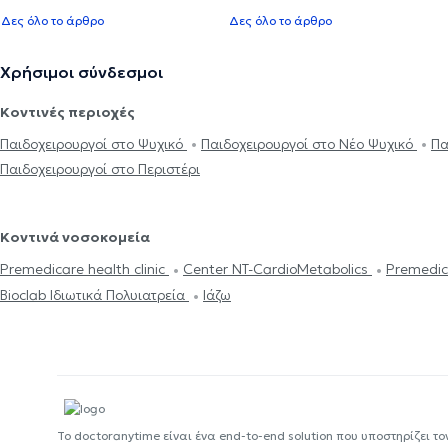
Δες όλο το άρθρο
Δες όλο το άρθρο
Χρήσιμοι σύνδεσμοι
Κοντινές περιοχές
Παιδοχειρουργοί στο Ψυχικό
Παιδοχειρουργοί στο Νέο Ψυχικό
Πα
Παιδοχειρουργοί στο Περιστέρι
Κοντινά νοσοκομεία
Premedicare health clinic
Center NT-CardioMetabolics
Premedic
Bioclab Ιδιωτικά Πολυιατρεία
Ιάζω
Το doctoranytime είναι ένα end-to-end solution που υποστηρίζει το