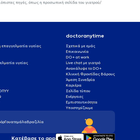
ιόπιστες πηγές, όπως η προσωπική σελίδα του γιατρού/
doctoranytime
 ή επαγγελματία υγείας
Σχετικά με εμάς
Επικοινωνία
DO+ at work
ελματία υγείας
Live chat με γιατρό
Ανακάλυψε το DO+
Κλινική Φροντίδας Βάρους
Άμεση Συνεδρία
Καριέρα
ΕΟΠΥΥ
Σελίδα τύπου
Q
Ενέργειες
ς
Εμπιστευτικότητα
Υποστηρίζουμε
όρ
Γουατεμάλα
Βραζιλία
Κατέβασε το app