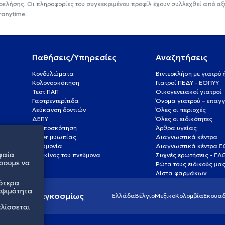
εοκλήσης. Οι πληροφορίες του συγκεκριμένου προφίλ έχουν συλλεχθεί από αξ
ranytime.
Παθήσεις/Υπηρεσίες
Αναζητήσεις
Κονδυλώματα
Βιντεοκλήση με γιατρό
Κολονοσκόπηση
Γιατροί ΠΕΔΥ - ΕΟΠΥΥ
Τεστ ΠΑΠ
Οικογενειακοί γιατροί
Γαστρεντερίτιδα
Όνομα γιατρού – επαγγ
Λεύκανση δοντιών
Όλες οι περιοχές
ΔΕΠΥ
Όλες οι ειδικότητες
Κολποσκόπηση
Άρθρα υγείας
Laser μυωπίας
Διαγνωστικά κέντρα
Πνευμονία
Διαγνωστικά κέντρα 
φαία
Καρκίνος του πνεύμονα
Συχνές ερωτήσεις - FA
σουμε να
Ρώτα τους ειδικούς μα
Λίστα φαρμάκων
σότερα
εψιμότητα
ς υγείας παγκοσμίως
Ελλάδα
Βέλγιο
Μεξικό
Κολομβία
Εκουαδ
ελίσσεται