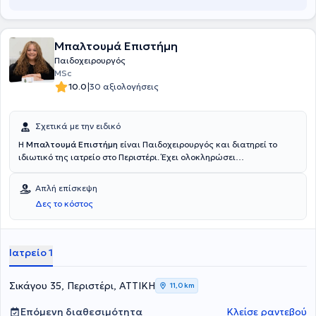
Μπαλτουμά Επιστήμη
Παιδοχειρουργός
MSc
|
10.0
30 αξιολογήσεις
Σχετικά με την ειδικό
Η
Μπαλτουμά Επιστήμη
είναι Παιδοχειρουργός και διατηρεί το
ιδιωτικό της ιατρείο στο Περιστέρι. Έχει ολοκληρώσει
μεταπτυχιακές σπουδές στο Εθνικό και Καποδιστριακό
Πανεπιστήμιο Αθηνών, είναι Επιμελήτρια στη Β' Παιδοχειρουργική
Απλή επίσκεψη
Κλινική του Νοσοκομείου "Παίδων Μητέρα" ενώ στη διάρκεια της
Δες το κόστος
ειδικότητάς της θήτευσε στο Γενικό Νοσοκομείο Αττικής
"Σισμανόγλειο" και στο Γενικό Νοσοκομείο Παίδων " Η Αγία Σοφία".
Τέλος, η ιατρός στο πλαίσιο της συνεχούς επιμόρφωσής της έχει
παρακολουθήσει πλήθος συνεδρίων.
Ιατρείο 1
Σικάγου 35, Περιστέρι, ΑΤΤΙΚΗ
11,0 km
Επόμενη διαθεσιμότητα
Κλείσε ραντεβού