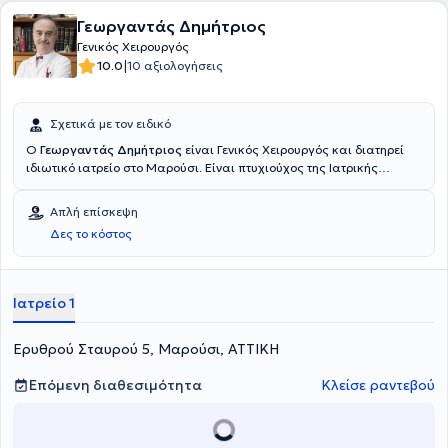
Γεωργαντάς Δημήτριος
Γενικός Χειρουργός
|
10.0
10 αξιολογήσεις
Σχετικά με τον ειδικό
Ο
Γεωργαντάς Δημήτριος
είναι Γενικός Χειρουργός και διατηρεί
ιδιωτικό ιατρείο στο Μαρούσι. Είναι πτυχιούχος της Ιατρικής
Σχολής του Εθνικού και Καποδιστριακού Πανεπιστημίου Αθηνών
και ειδικεύτηκε στη Γενική Χειρουργική, στην Παιδοχειρουργική
Απλή επίσκεψη
Κλινική του Γενικού Νοσοκομείου Πειραιά “Τζάνειο” και στη
Δες το κόστος
Χειρουργική, στην Πανεπιστημιακή Κλινική του Πανεπιστημιακού
Νοσοκομείου Αθηνών Αρεταίειο. Επιπλέον, είναι Διδάκτωρ στο
Τμήμα Χειρουργικής του Εθνικού και Καποδιστριακού
Πανεπιστημίου Αθηνών και συνεργάζεται με το Metropolitan
Ιατρείο 1
General. Τέλος, έχει διατελέσει Αναπληρωτής Διευθυντής στη Γ'
Χειρουργική Κλινική του Νοσοκομείου ΥΓΕΙΑ και είναι μέλος της
Ερυθρού Σταυρού 5, Μαρούσι, ΑΤΤΙΚΗ
Ελληνικής Χειρουργικής Εταιρείας.
Επόμενη διαθεσιμότητα
Κλείσε ραντεβού