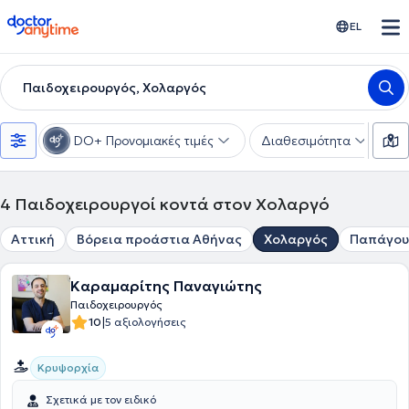
doctoranytime
EL
Παιδοχειρουργός, Χολαργός
DO+ Προνομιακές τιμές
Διαθεσιμότητα
Υ
4
Παιδοχειρουργοί κοντά στον Χολαργό
Αττική
Βόρεια προάστια Αθήνας
Χολαργός
Παπάγου
Καραμαρίτης Παναγιώτης
Παιδοχειρουργός
|
10
5 αξιολογήσεις
Κρυψορχία
Σχετικά με τον ειδικό