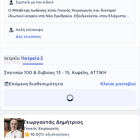
Σχετικά με τον ειδικό
Ο
Μπάλτας Ιωάννης
είναι Γενικός Χειρουργός και διατηρεί
ιδιωτικό ιατρείο στη Νέα Ερυθραία. Εξειδικεύεται στην Ελάχιστα
Επεμβατική, Λαπαροσκοπική Χειρουργική του Πεπτικού καθώς και
στην Ορθοπρωκτική Χειρουργική. Επιπλέον εξειδίκευση διαθέτει
Απλή επίσκεψη
στη σύγχρονη χειρουργική πρωκτού (αιμορροΐδες, ραγάδα
Δες το κόστος
πρωκτού, κύστη κόκκυγος). Διαθέτει πολυετή εμπειρία στην
αποτελεσματική και ασφαλή χειρουργική αντιμετώπιση της
παχυσαρκίας, της διαφραγματοκήλης, των παθήσεων του πεπτικού
συστήματος και των κηλών του κοιλιακού τοιχώματος. Τέλος,
Ιατρείο 1
Ιατρείο 2
παράλληλα με το ιδιωτικό του ιατρείο, συνεργάζεται με μεγάλες
ιδιωτικές κλινικές της Αττικής, όπως είναι το Μητέρα, το Ιατρικό
Σπετσών 100 & Ευβοίας 13 - 15, Κυψέλη, ΑΤΤΙΚΗ
Αθηνών (κλινική Περιστερίου), το Mediterraneo, το Doctor's Hospital
και το Αττικό Θεραπευτήριο.
Επόμενη διαθεσιμότητα
Κλείσε ραντεβού
Γεωργαντάς Δημήτριος
Γενικός Χειρουργός
|
10.0
10 αξιολογήσεις