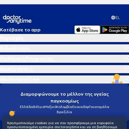
EL
Κατέβασε το app
Περιοχές
Ειδικότητες
Παθήσεις/Υπηρεσίες
Αναζητήσεις
doctoranytime
Διαμορφώνουμε το μέλλον της υγείας
παγκοσμίως
Ελλάδα
Βέλγιο
Μεξικό
Κολομβία
Εκουαδόρ
Γουατεμάλα
Βραζιλία
Χρησιμοποιούμε cookies για να σου προσφέρουμε μια κορυφαία
προσωποποιημένη εμπειρία doctoranytime και να σε βοηθήσουμε