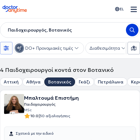
doctoranytime
EL
Παιδοχειρουργός, Βοτανικός
DO+ Προνομιακές τιμές
Διαθεσιμότητα
Υ
4
Παιδοχειρουργοί κοντά στον Βοτανικό
Αττική
Αθήνα
Βοτανικός
Γκάζι
Πετράλωνα
Κερ
Μπαλτουμά Επιστήμη
Παιδοχειρουργός
MSc
|
10.0
30 αξιολογήσεις
Σχετικά με την ειδικό