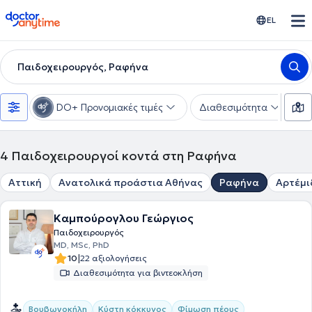
doctoranytime
EL
Παιδοχειρουργός, Ραφήνα
DO+ Προνομιακές τιμές
Διαθεσιμότητα
Υ
4
Παιδοχειρουργοί κοντά στη Ραφήνα
Αττική
Ανατολικά προάστια Αθήνας
Ραφήνα
Αρτέμι
Καμπούρογλου Γεώργιος
Παιδοχειρουργός
MD, MSc, PhD
|
10
22 αξιολογήσεις
Διαθεσιμότητα για βιντεοκλήση
Βουβωνοκήλη
Κύστη κόκκυγος
Φίμωση πέους