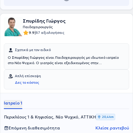
Σπυρίδης Γιώργος
Παιδοχειρουργός
|
9.9
67 αξιολογήσεις
Σχετικά με τον ειδικό
Ο
Σπυρίδης Γιώργος
είναι Παιδοχειρουργός με ιδιωτικό ιατρείο
στο Νέο Ψυχικό. Ο γιατρός είναι εξειδικευμένος στην
Παιδοχειρουργική Ογκολογία και στη Νεογνική Χειρουργική, ενώ
είναι εκπαιδευτής επείγουσας ιατρικής για παιδιά, Advanced
Απλή επίσκεψη
Pediatric Life Support. Έχει σημαντική εργασιακή εμπειρία και
Δες το κόστος
σήμερα είναι Διευθυντής της Γ’ Παιδοχειρουργικής Κλινικής και
Παιδοχειρουργικής Ογκολογίας στο Νοσοκομείο Πάιδων "Μητέρα".
Στο ιδιωτικό του ιατρείο αντιμετωπίζει πλήθος παθήσεων, όπως
βουβωνοκήλη, κρυψορχία, ομφαλοκήλη, υδροκήλη και φίμωση
Ιατρείο 1
πέους και παρέχει εξειδικευμένες υπηρεσίες.
Περικλέους 1 & Κηφισίας, Νέο Ψυχικό, ΑΤΤΙΚΗ
20,4 km
Επόμενη διαθεσιμότητα
Κλείσε ραντεβού