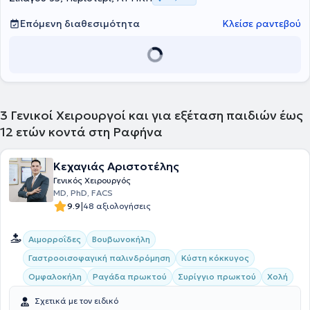
Επόμενη διαθεσιμότητα
Κλείσε ραντεβού
3
Γενικοί Χειρουργοί και για εξέταση παιδιών έως
12 ετών κοντά στη Ραφήνα
Κεχαγιάς Αριστοτέλης
Γενικός Χειρουργός
MD, PhD, FACS
|
9.9
48 αξιολογήσεις
Αιμορροΐδες
Βουβωνοκήλη
Γαστροοισοφαγική παλινδρόμηση
Κύστη κόκκυγος
Ομφαλοκήλη
Ραγάδα πρωκτού
Συρίγγιο πρωκτού
Χολή
Σχετικά με τον ειδικό