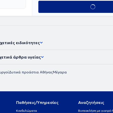
στημονικά
Κλείσε ραντεβού
ν". Το 2018
pital" KSA και
ο "Maternity
ύπλοκων
2024 κατέχει τη
χετικές ειδικότητες
χετικά άρθρα υγείας
υργοί
Δυτικά προάστια Αθήνας
Μέγαρα
Παθήσεις/Υπηρεσίες
Αναζητήσεις
Κονδυλώματα
Βιντεοκλήση με γιατρό