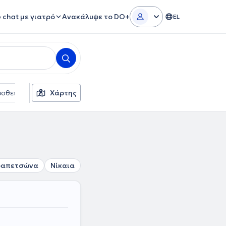
e chat με γιατρό
Ανακάλυψε το DO+
EL
σθετα φίλτρα
Χάρτης
Γλώσσες
Ασφαλιστικές εταιρείες
απετσώνα
Νίκαια
Κορυδαλλός
Πειραιάς
Χαϊδάρι