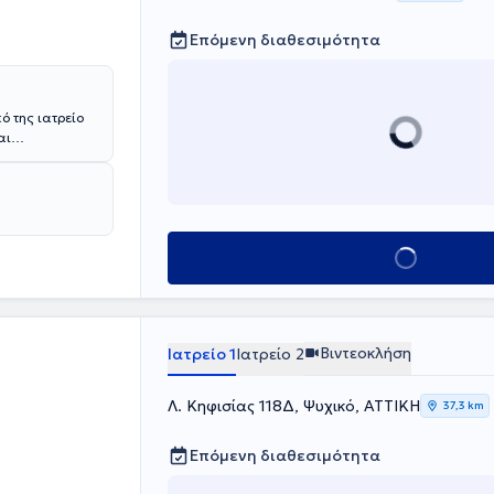
Επόμενη διαθεσιμότητα
ό της ιατρείο
αι
χειρουργική
 Νοσοκομείο
πιμόρφωσής της
Κλείσε ραντεβού
Βιντεοκλήση
Ιατρείο 1
Ιατρείο 2
Λ. Κηφισίας 118Δ, Ψυχικό, ΑΤΤΙΚΗ
37,3 km
Επόμενη διαθεσιμότητα