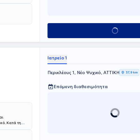
 Advanced
 είναι
ς Ογκολογίας
ίζει πλήθος
αι φίμωση
Κλείσε ραντεβού
Ιατρείο 1
Περικλέους 1, Νέο Ψυχικό, ΑΤΤΙΚΗ
37,9 km
Επόμενη διαθεσιμότητα
αι
κό. Κατά τη
νικό
κολογικό
ν Πεντέλης".