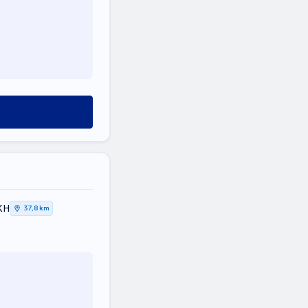
ΚΗ
37,8 km