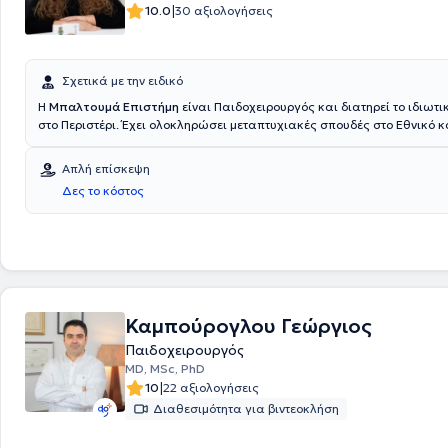
|
10.0
30 αξιολογήσεις
Σχετικά με την ειδικό
Η
Μπαλτουμά Επιστήμη
είναι Παιδοχειρουργός και διατηρεί το ιδιωτικ
στο Περιστέρι. Έχει ολοκληρώσει μεταπτυχιακές σπουδές στο Εθνικό κ
Καποδιστριακό Πανεπιστήμιο Αθηνών, είναι Επιμελήτρια στη Β' Παιδο
Κλινική του Νοσοκομείου "Παίδων Μητέρα" ενώ στη διάρκεια της ειδικότητάς της
Απλή επίσκεψη
θήτευσε στο Γενικό Νοσοκομείο Αττικής "Σισμανόγλειο" και στο Γενικό
Δες το κόστος
Παίδων " Η Αγία Σοφία". Τέλος, η ιατρός στο πλαίσιο της συνεχούς ε
έχει παρακολουθήσει πλήθος συνεδρίων.
Καμπούρογλου Γεώργιος
Παιδοχειρουργός
MD, MSc, PhD
|
10
22 αξιολογήσεις
Διαθεσιμότητα για βιντεοκλήση