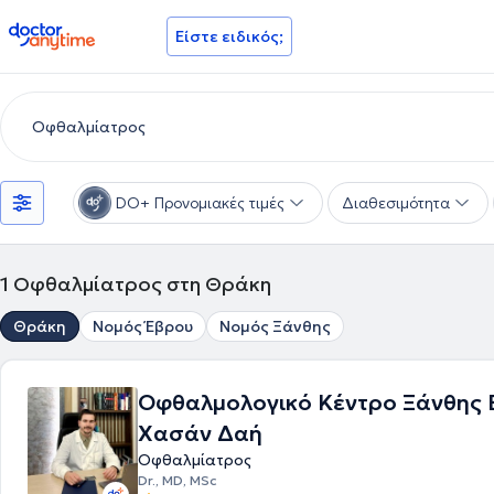
doctoranytime
Είστε ειδικός;
DO+ Προνομιακές τιμές
Διαθεσιμότητα
1
Οφθαλμίατρος στη Θράκη
Θράκη
Νομός Έβρου
Νομός Ξάνθης
Οφθαλμολογικό Κέντρο Ξάνθης 
Χασάν Δαή
Οφθαλμίατρος
Dr., MD, MSc