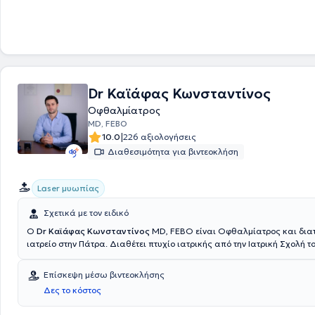
Dr Καϊάφας Κωνσταντίνος
Οφθαλμίατρος
MD, FEBO
|
10.0
226 αξιολογήσεις
Διαθεσιμότητα για βιντεοκλήση
Laser μυωπίας
Σχετικά με τον ειδικό
Ο
Dr Καϊάφας Κωνσταντίνος
MD, FEBO είναι Οφθαλμίατρος και διατ
ιατρείο στην Πάτρα. Διαθέτει πτυχίο ιατρικής από την Ιατρική Σχολή τ
Πανεπιστημίου Πατρών και ειδικεύτηκε στην Οφθαλμολογία, στην Οφ
Κλινική Augenärzte OWL, ένα από τα μεγαλύτερα οφθαλμοχειρουργικ
Επίσκεψη μέσω βιντεοκλήσης
όλη τη Βόρεια Ρηνανία-Βεστφαλία. Μετεκπαιδεύτηκε στην Οφθαλμολο
Δες το κόστος
Πανεπιστημιακή Οφθαλμολογική Κλινική HUG στη Γενεύη και στην Πα
Οφθαλμολογική Κλινική Creteil, στο Παρίσι. Εκπόνησε διδακτορική δ