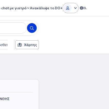
e chat με γιατρό
Ανακάλυψε το DO+
EL
σθετα φίλτρα
Χάρτης
Γλώσσες
Φύλο
ΑΝΘΗΣ