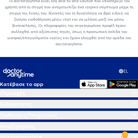
Το doctoranytime είναι ένα end-to-end solution που υποστηρίζει τον
χρήστη από τη στιγμή που αντιμετωπίζει ένα ιατρικό σύμπτωμα μέχρι τη
στιγμή της λύσης του, δίνοντάς του τη δυνατότητα να βρεί ειδικό, να
ζητήσει καθοδήγηση μέσω chat και να μιλήσει μαζί του μέσω
βιντεοκλήσης. Οι πληροφορίες του συγκεκριμένου προφίλ έχουν
συλλεχθεί από αξιόπιστες πηγές, όπως η προσωπική σελίδα του
γιατρού/επαγγελματία υγείας και έχουν ελεγχθεί από την ομάδα του
doctoranytime.
EL
Κατέβασε το app
Περιοχές
Ειδικότητες
Παθήσεις/Υπηρεσίες
Αναζητήσεις
doctoranytime