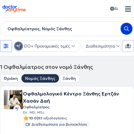
doctoranytime
EL
Οφθαλμίατρος, Νομός Ξάνθης
DO+ Προνομιακές τιμές
Διαθεσιμότητα
Υ
1
Οφθαλμίατρος στον νομό Ξάνθης
Θράκη
Νομός Ξάνθης
Ξάνθη
Οφθαλμολογικό Κέντρο Ξάνθης Ερτζάν
Χασάν Δαή
Οφθαλμίατρος
Dr., MD, MSc
|
10.0
83 αξιολογήσεις
Διαθεσιμότητα για βιντεοκλήση