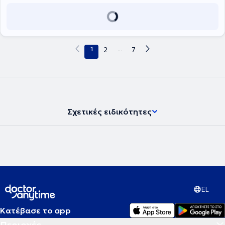
πολυάριθμες δημοσιεύσεις σε ιατρικά επιστημονικά περιοδικά,
καθώς και σημαντικές συμμετοχές σε συνέδρια με ομιλίες και
ανακοινώσεις. Τέλος, είναι μέλος ιατρικών συλλόγων και
επιστημονικών εταιρειών στην Ελλάδα και το εξωτερικό.
1
2
...
7
Σχετικές ειδικότητες
EL
Κατέβασε το app
Περιοχές