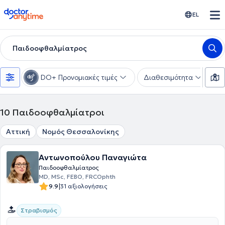
doctoranytime
EL
Παιδοοφθαλμίατρος
DO+ Προνομιακές τιμές
Διαθεσιμότητα
Υ
10
Παιδοοφθαλμίατροι
Αττική
Νομός Θεσσαλονίκης
Αντωνοπούλου Παναγιώτα
Παιδοοφθαλμίατρος
MD, MSc, FEBO, FRCOphth
|
9.9
31 αξιολογήσεις
Στραβισμός