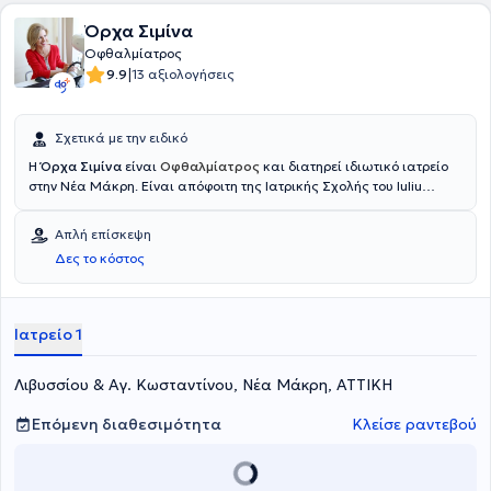
Όρχα Σιμίνα
Οφθαλμίατρος
|
9.9
13 αξιολογήσεις
Σχετικά με την ειδικό
Η
Όρχα Σιμίνα
είναι
Οφθαλμίατρος
και διατηρεί ιδιωτικό ιατρείο
στην Νέα Μάκρη. Είναι απόφοιτη της Ιατρικής Σχολής του Iuliu
Hațieganu University of Medicine and Pharmacy και διαθέτει
πολυετή εμπειρία στον τομέα της οφθαλμολογίας. Έχει εκπαιδευτεί
Απλή επίσκεψη
και εργαστεί σε μεγάλα νοσοκομεία της Ελλάδας, όπως το
Δες το κόστος
νοσοκομείο Ερυθρός Σταυρός και το Γενικό Νοσοκομείο Αθηνών
"Γεώργιος Γεννηματάς", ενώ έχει διατελέσει και επιστημονικός
συνεργάτης σε εξειδικευμένο τμήμα οφθαλμικών φλεγμονών. Στο
ο
φθαλμολογικό ιατρείο
της προσφέρει ολοκληρωμένες υπηρεσίες
Ιατρείο 1
οφθαλμολογικής φροντίδας
Λιβυσσίου & Αγ. Κωσταντίνου, Νέα Μάκρη, ΑΤΤΙΚΗ
Επόμενη διαθεσιμότητα
Κλείσε ραντεβού