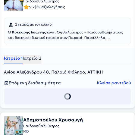
Παιδοοφθαλμίατρος
|
9.7
25 αξιολογήσεις
Σχετικά με τον ειδικό
Ο
Κόκκορης Ιωάννης
είναι Οφθαλμίατρος - Παιδοοφθαλμίατρος
και διατηρεί ιδιωτικό ιατρείο στον Πειραιά. Παράλληλα,
συνεργάζεται με την Οφθαλμολογική Κλινική του Metropolitan
General. Είναι πτυχιούχος της Ιατρικής Σχολής του Εθνικού και
Καποδιστριακού Πανεπιστημίου Αθηνών και ειδικεύθηκε στην
Ιατρείο 1
Ιατρείο 2
Οφθαλμολογία στο Γενικό Νοσοκομείο Πειραιά "Τζάνειο". Επιπλέον,
είναι κάτοχος Ευρωπαϊκού Διπλώματος Οφθαλμολογίας, το οποίο
έλαβε στο Παρίσι. Διαθέτει εμπειρία, έχοντας εργαστεί σε μεγάλες
Αγίου Αλεξάνδρου 48, Παλαιό Φάληρο, ΑΤΤΙΚΗ
Κλινικές και Νοσοκομεία της Αττικής και εξειδικεύεται στο Laser
μυωπίας, στην Παιδο-οφθαλμολογία και στη Χειρουργική
Επόμενη διαθεσιμότητα
Κλείσε ραντεβού
καταρράκτη.
Αδαμοπούλου Χρυσαυγή
Παιδοοφθαλμίατρος
MD