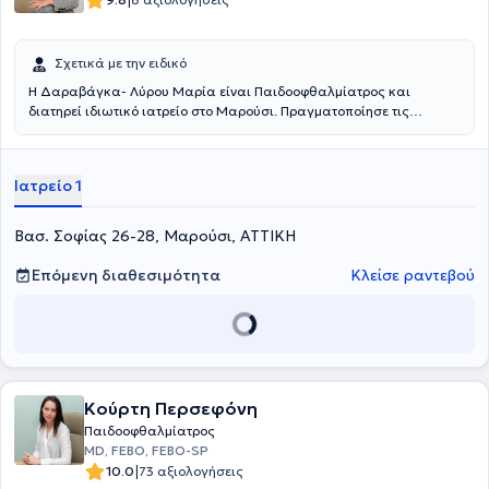
|
Σχετικά με την ειδικό
Η Δαραβάγκα- Λύρου Μαρία είναι Παιδοοφθαλμίατρος και
διατηρεί ιδιωτικό ιατρείο στο Μαρούσι. Πραγματοποίησε τις
ιατρικές της σπουδές στο Εθνικό & Καποδιστριακό Πανεπιστήμιο
Αθηνών και, εν συνεχεία, ειδικεύτηκε στην Οφθαλμολογία σε
πανεπιστημιακή κλινική της Γερμανίας. Έχει πραγματοποιήσει
Ιατρείο 1
fellowship πάνω στις παθήσεις του αμφιβληστροειδούς, της ωχράς
κηλίδας και στις φλεγμονές οφθαλμού στο Moorfields Eye Hospital
στο Λονδίνο. Το θέμα της διαδακτορικής της διατριβής είναι πάνω
Βασ. Σοφίας 26-28, Μαρούσι, ΑΤΤΙΚΗ
στην ηλικιακή εκφύλιση της ωχράς κηλίδας. Διαθέτει κλινική
εμπειρία έχοντας εργαστεί σε νοσοκομεία της Ελλάδας και της
Επόμενη διαθεσιμότητα
Κλείσε ραντεβού
Γερμανίας. Τέλος, εξειδικεύεται στην Παιδο-οφθαλμολογία, και
είναι συνεργάτης του Παιδιατρικού Κέντρου του Ιατρικού Αθηνών
και του μαιευτηρίου ΡΕΑ.
Κούρτη Περσεφόνη
Παιδοοφθαλμίατρος
MD, FEBO, FEBO-SP
|
10.0
73 αξιολογήσεις