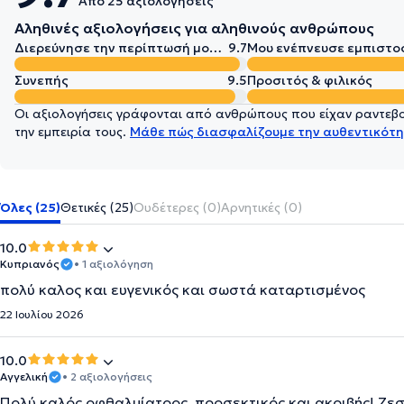
Από 25 αξιολογήσεις
Αληθινές αξιολογήσεις για αληθινούς ανθρώπους
Διερεύνησε την περίπτωσή μου σε βάθος
9.7
Μου ενέπνευσε εμπιστο
Συνεπής
9.5
Προσιτός & φιλικός
Οι αξιολογήσεις γράφονται από ανθρώπους που είχαν ραντεβού
την εμπειρία τους.
Μάθε πώς διασφαλίζουμε την αυθεντικότη
Όλες (25)
Θετικές (25)
Ουδέτερες (0)
Αρνητικές (0)
10.0
Κυπριανός
• 1 αξιολόγηση
πολύ καλος και ευγενικός και σωστά καταρτισμένος
22 Ιουλίου 2026
10.0
Αγγελική
• 2 αξιολογήσεις
Πολύ καλός οφθαλμίατρος, προσεκτικός και ακριβής! Ζε