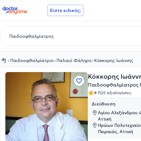
doctoranytime
Είστε ειδικός;
Παιδοοφθαλμίατροι
Παλαιό Φάληρο
Κόκκορης Ιωάννης
Κόκκορης Ιωάνν
Παιδοοφθαλμίατρος 
|
9.7
25 αξιολογήσεις
Διεύθυνση
Αγίου Αλεξάνδρου 
Αττική
Ηρώων Πολυτεχνείου
Πειραιάς, Αττική