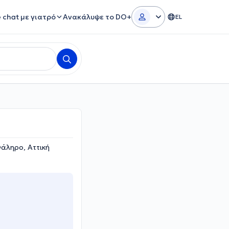
e chat με γιατρό
Ανακάλυψε το DO+
EL
άληρο, Αττική