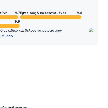
σύνη
9.7
Έμπειρος & καταρτισμένος
9.8
9.9
 με ειδικό και θέλουν να μοιραστούν
τά τους
στός άνθρωπος