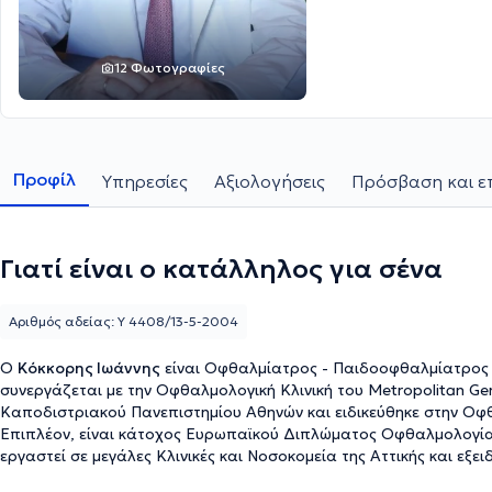
12 Φωτογραφίες
Προφίλ
Υπηρεσίες
Αξιολογήσεις
Πρόσβαση και ε
Γιατί είναι ο κατάλληλος για σένα
Αριθμός αδείας: Υ 4408/13-5-2004
Ο
Κόκκορης Ιωάννης
είναι Οφθαλμίατρος - Παιδοοφθαλμίατρος κ
συνεργάζεται με την Οφθαλμολογική Κλινική του Metropolitan Gene
Καποδιστριακού Πανεπιστημίου Αθηνών και ειδικεύθηκε στην Οφθ
Επιπλέον, είναι κάτοχος Ευρωπαϊκού Διπλώματος Οφθαλμολογίας,
εργαστεί σε μεγάλες Κλινικές και Νοσοκομεία της Αττικής και εξ
και στη Χειρουργική καταρράκτη.