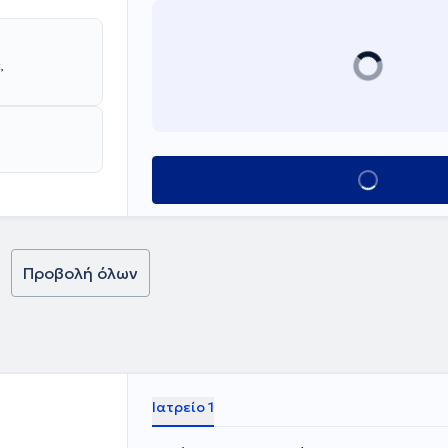
,
Κλείσε ραντεβο
Προβολή όλων
Ιατρείο 1