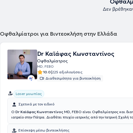
Οφθαλμ
Δεν βρέθηκα
Οφθαλμίατροι για Βιντεοκλήση στην Ελλάδα
Dr Καϊάφας Κωνσταντίνος
Οφθαλμίατρος
MD, FEBO
|
10.0
225 αξιολογήσεις
Διαθεσιμότητα για βιντεοκλήση
Laser μυωπίας
Σχετικά με τον ειδικό
Ο
Dr Καϊάφας Κωνσταντίνος
MD, FEBO είναι Οφθαλμίατρος και διατ
ιατρείο στην Πάτρα. Διαθέτει πτυχίο ιατρικής από την Ιατρική Σχολή τ
Πανεπιστημίου Πατρών και ειδικεύτηκε στην Οφθαλμολογία, στην Οφ
Κλινική Augenärzte OWL, ένα από τα μεγαλύτερα οφθαλμοχειρουργικ
Επίσκεψη μέσω βιντεοκλήσης