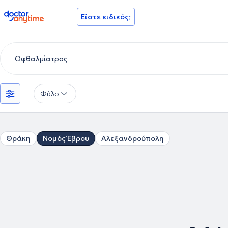
doctoranytime
Είστε ειδικός;
Φύλο
Θράκη
Νομός Έβρου
Αλεξανδρούπολη