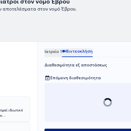
ίατροι στον νομό Έβρου
ν αποτελέσματα στον νομό Έβρου.
Βιντεοκλήση
Ιατρείο 1
Διαθεσιμότητα εξ αποστάσεως
Επόμενη διαθεσιμότητα
ηρεί ιδιωτικό
ου
θαλμολογική
ά κέντρα σε