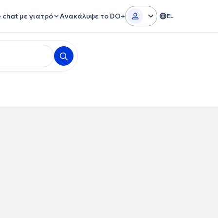
e chat με γιατρό
Ανακάλυψε το DO+
EL