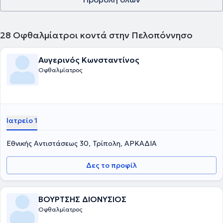
έλεγχο ωχράς κηλίδας, οπτική τομογραφία συνοχής (OCT),
ψηφιακή αγγειογραφία, οπτικά πεδία, παχυμετρία κερατοειδούς
και τονομέτρηση.
28
Οφθαλμίατροι κοντά στην Πελοπόννησο
Αυγερινός Κωνσταντίνος
Οφθαλμίατρος
Ιατρείο 1
Εθνικής Αντιστάσεως 30, Τρίπολη, ΑΡΚΑΔΙΑ
Δες το προφίλ
ΒΟΥΡΤΣΗΣ ΔΙΟΝΥΣΙΟΣ
Οφθαλμίατρος