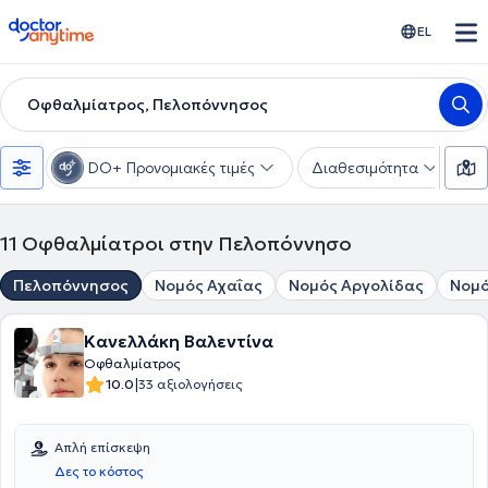
doctoranytime
EL
Οφθαλμίατρος, Πελοπόννησος
DO+ Προνομιακές τιμές
Διαθεσιμότητα
Υ
11
Οφθαλμίατροι στην Πελοπόννησο
Πελοπόννησος
Νομός Αχαΐας
Νομός Αργολίδας
Νομό
Κανελλάκη Βαλεντίνα
Οφθαλμίατρος
|
10.0
33 αξιολογήσεις
Απλή επίσκεψη
Δες το κόστος