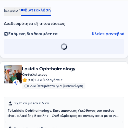
Βιντεοκλήση
Ιατρείο 1
Διαθεσιμότητα εξ αποστάσεως
Επόμενη διαθεσιμότητα
Κλείσε ραντεβού
Lakidis Ophthalmology
Οφθαλμίατρος
|
9.8
151 αξιολογήσεις
Διαθεσιμότητα για βιντεοκλήση
Σχετικά με τον ειδικό
Το
Lakidis Ophthalmology
, Επιστημονικός Υπεύθυνος του οποίου
είναι ο Λακίδης Βασίλης - Οφθαλμίατρος σε συνεργασία με το γιο
του Λακίδη Αντώνη και συνεργάτες, είναι οφθαλμολογικό κέντρο
και βρίσκεται Θεσσαλονίκη. Είναι Διδάκτωρ της Ιατρικής Σχολής