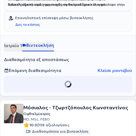
αποτελούμενη από συμμετοχές σε σε συνέδρια και workshops στην
Ειδικός εξοπλισμός για παιδοοφθαλμολογικό έλεγχο
Ελλάδα και το εξωτερικό και συγγραφή πολλών επιστημονικών
εργασιών.Διαθέτει αξιόλογη ερευνητική εμπειρία αποτελούμενη
Επαναληπτική επίσκεψη μέσω βιντεοκλήσης
από συμμετοχές σε σε συνέδρια και workshops στην Ελλάδα και το
Δες το κόστος
εξωτερικό και συγγραφή πολλών επιστημονικών εργασιών.
Βιντεοκλήση
Ιατρείο 1
Διαθεσιμότητα εξ αποστάσεως
Επόμενη διαθεσιμότητα
Κλείσε ραντεβού
Μόσιαλος - Τζωρτζόπουλος Κωνσταντίνος
Οφθαλμίατρος
MD, MSc, FEBO
|
10.0
138 αξιολογήσεις
Διαθεσιμότητα για βιντεοκλήση