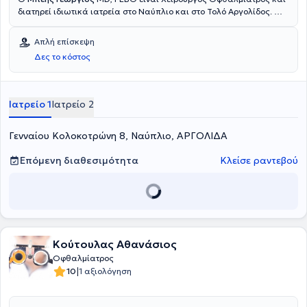
διατηρεί ιδιωτικά ιατρεία στο Ναύπλιο και στο Τολό Αργολίδος. Ο
γιατρός έχει ειδικευθεί στο 251 Γενικό Νοσοκομείο Αεροπορίας και
στο Γενικό Νοσοκομείο Νίκαιας - Πειραιά. Διαθέτει πολυετή
Απλή επίσκεψη
εμπειρία σε οφθαλμικές παθήσεις, στη χειρουργική του
Δες το κόστος
καταρράκτη και στην διαθλαστική χειρουργική. Τέλος ,ο γιατρός
διαθέτει δημοσιεύσεις σε ελληνικά και διεθνή περιοδικά και
παρακολουθεί συνεχώς πλήθος συνεδρίων με στόχο τη διαρκή
ενημέρωση και επιμόρφωσή τoυ.
Ιατρείο 1
Ιατρείο 2
Γενναίου Κολοκοτρώνη 8, Ναύπλιο, ΑΡΓΟΛΙΔΑ
Επόμενη διαθεσιμότητα
Κλείσε ραντεβού
Κούτουλας Αθανάσιος
Οφθαλμίατρος
|
10
1 αξιολόγηση