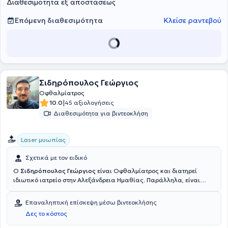
Διαθεσιμότητα εξ αποστάσεως
Επόμενη διαθεσιμότητα
Κλείσε ραντεβού
Σιδηρόπουλος Γεώργιος
Οφθαλμίατρος
|
10.0
45 αξιολογήσεις
Διαθεσιμότητα για βιντεοκλήση
Laser μυωπίας
Σχετικά με τον ειδικό
Ο
Σιδηρόπουλος Γεώργιος
είναι Οφθαλμίατρος και διατηρεί
ιδιωτικό ιατρείο στην Αλεξάνδρεια Ημαθίας. Παράλληλα, είναι
Επιστημονικός Συνεργάτης του Οφθαλμολογικού Κέντρου
Ophthalmica. Είναι κάτοχος πτυχίου Ιατρικής από το Δημοκρίτειο
Επαναληπτική επίσκεψη μέσω βιντεοκλήσης
Πανεπιστήμιο Θράκης και διπλωματούχος του European Board of
Δες το κόστος
Ophthalmology (FEBO). Απέκτησε την Ειδικότητα της
Οφθαλμολογίας ειδικευόμενος στο Γενικό Νοσοκομείο