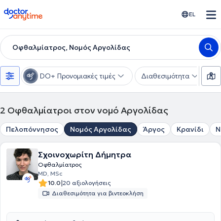
doctoranytime
EL
Οφθαλμίατρος, Νομός Αργολίδας
DO+ Προνομιακές τιμές
Διαθεσιμότητα
Υ
2
Οφθαλμίατροι στον νομό Αργολίδας
Πελοπόννησος
Νομός Αργολίδας
Άργος
Κρανίδι
Ν
Σχοινοχωρίτη Δήμητρα
Οφθαλμίατρος
MD, MSc
|
10.0
20 αξιολογήσεις
Διαθεσιμότητα για βιντεοκλήση