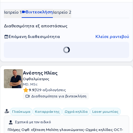
Θεσσαλονίκης " Γ. Παπανικολάου". Επίσης, έχει συμμετάσχει σε
πληθώρα ιατρικών συνεδρίων τόσο με παρουσιάσεις του σε
Βιντεοκλήση
Ιατρείο 1
Ιατρείο 2
πανελλήνια συνέδρια, όσο και σε οφθαλμολογικές ημερίδες και
έχει δημοσιεύσεις σε ελληνικά περιοδικά και posters. Τέλος, ο
Διαθεσιμότητα εξ αποστάσεως
γιατρός είναι εξειδικευμένος στο Laser μυωπίας, στη χειρουργική
καταρράκτη και στην ωχρά κηλίδα.
Επόμενη διαθεσιμότητα
Κλείσε ραντεβού
Ανέστης Ηλίας
Οφθαλμίατρος
MD, MSc
|
9.9
129 αξιολογήσεις
Διαθεσιμότητα για βιντεοκλήση
Γλαύκωμα
Καταρράκτης
Ωχρά κηλίδα
Laser μυωπίας
Σχετικά με τον ειδικό
Πλήρης Οφθ. εξέταση Μελέτη γλαυκώματος-Ωχράς κηλίδας OCT-