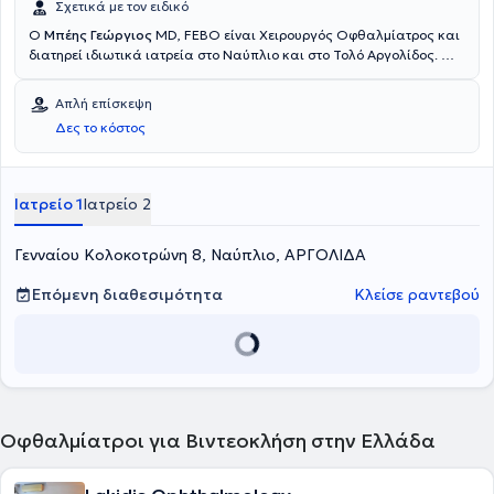
Σχετικά με τον ειδικό
Ο
Μπέης Γεώργιος
MD, FEBO είναι Χειρουργός Οφθαλμίατρος και
διατηρεί ιδιωτικά ιατρεία στο Ναύπλιο και στο Τολό Αργολίδος. Ο
γιατρός έχει ειδικευθεί στο 251 Γενικό Νοσοκομείο Αεροπορίας και
στο Γενικό Νοσοκομείο Νίκαιας - Πειραιά. Διαθέτει πολυετή
Απλή επίσκεψη
εμπειρία σε οφθαλμικές παθήσεις, στη χειρουργική του
Δες το κόστος
καταρράκτη και στην διαθλαστική χειρουργική. Τέλος ,ο γιατρός
διαθέτει δημοσιεύσεις σε ελληνικά και διεθνή περιοδικά και
παρακολουθεί συνεχώς πλήθος συνεδρίων με στόχο τη διαρκή
ενημέρωση και επιμόρφωσή τoυ.
Ιατρείο 1
Ιατρείο 2
Γενναίου Κολοκοτρώνη 8, Ναύπλιο, ΑΡΓΟΛΙΔΑ
Επόμενη διαθεσιμότητα
Κλείσε ραντεβού
Οφθαλμίατροι για Βιντεοκλήση στην Ελλάδα