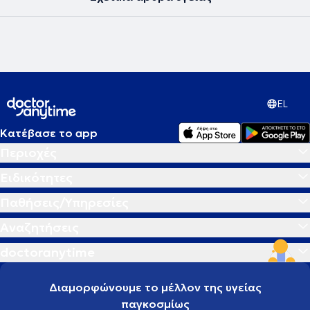
EL
Κατέβασε το app
Περιοχές
Ειδικότητες
Παθήσεις/Υπηρεσίες
Αναζητήσεις
doctoranytime
Διαμορφώνουμε το μέλλον της υγείας
παγκοσμίως