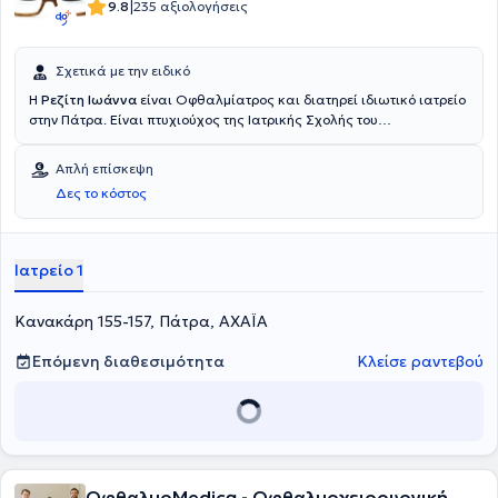
|
9.8
235 αξιολογήσεις
Σχετικά με την ειδικό
Η
Ρεζίτη Ιωάννα
είναι Οφθαλμίατρος και διατηρεί ιδιωτικό ιατρείο
στην Πάτρα. Είναι πτυχιούχος της Ιατρικής Σχολής του
Πανεπιστημίου Πατρών και ειδικεύτηκε στην Οφθαλμολογία, στο
Νοσοκομείο Παίδων Πεντέλης, στο Πανεπιστημιακό Γενικό
Απλή επίσκεψη
Νοσοκομείο Πατρών, στο Edgeware Hospital του Λονδίνου και στο
Δες το κόστος
Birmingham Eye Hospital της Αγγλίας. Η ιατρός συμμετέχει σε
πλήθος συνεδρίων στην Ελλάδα και το εξωτερικό και είναι μέλος
της Ελληνικής Οφθαλμολογικής Εταιρείας.
Ιατρείο 1
Κανακάρη 155-157, Πάτρα, ΑΧΑΪΑ
Επόμενη διαθεσιμότητα
Κλείσε ραντεβού
ΟφθαλμοMedica - Οφθαλμοχειρουργική