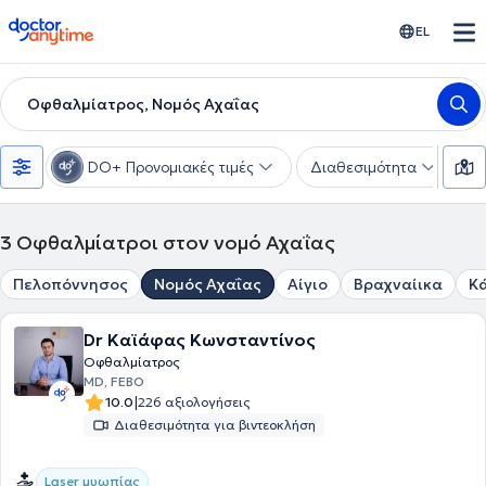
doctoranytime
EL
Οφθαλμίατρος, Νομός Αχαΐας
DO+ Προνομιακές τιμές
Διαθεσιμότητα
Υ
3
Οφθαλμίατροι στον νομό Αχαΐας
Πελοπόννησος
Νομός Αχαΐας
Αίγιο
Βραχναίικα
Κ
Dr Καϊάφας Κωνσταντίνος
Οφθαλμίατρος
MD, FEBO
|
10.0
226 αξιολογήσεις
Διαθεσιμότητα για βιντεοκλήση
Laser μυωπίας