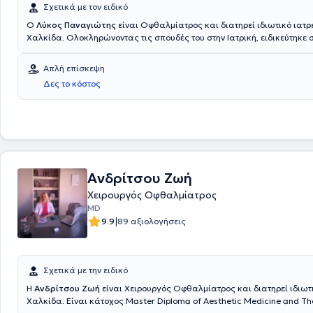
Σχετικά με τον ειδικό
Ο
Λύκος Παναγιώτης
είναι Οφθαλμίατρος και διατηρεί ιδιωτικό ιατρ
Χαλκίδα. Ολοκληρώνοντας τις σπουδές του στην Ιατρική, ειδικεύτηκε 
Οφθαλμολογική κλινική του Γ.Ν. Παίδων Πεντέλης και στην Α' Πανεπι
Οφθαλμολογική κλινική του Γ.Ν.Α. "Γ. Γεννηματάς". Διαθέτει πολυετή κ
Απλή επίσκεψη
και έχει διατελέσει Επιμελητής Β' στην οφθαλμολογική κλινική του Γ.Ν
Δες το κόστος
Ανδρίτσου Ζωή
Χειρουργός Οφθαλμίατρος
MD
|
9.9
89 αξιολογήσεις
Σχετικά με την ειδικό
Η
Ανδρίτσου Ζωή
είναι Χειρουργός Οφθαλμίατρος και διατηρεί ιδιωτι
Χαλκίδα. Είναι κάτοχος Master Diploma of Aesthetic Medicine and T