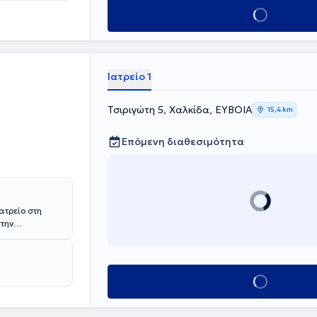
ς στραβισμού
Κλείσε ραντεβού
ήσεις ωχράς
ών προσθίου
ροειδοπάθειας
Ιατρείο 1
Τσιριγώτη 5, Χαλκίδα, ΕΥΒΟΙΑ
15,4 km
Επόμενη διαθεσιμότητα
ατρείο στη
στην
ευταία 28
ν "Λαϊκό" και
ειδικεύεται στη
Κλείσε ραντεβού