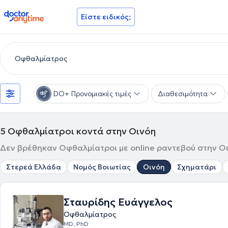
doctoranytime
Είστε ειδικός;
DO+ Προνομιακές τιμές
Διαθεσιμότητα
5
Οφθαλμίατροι κοντά στην Οινόη
Δεν βρέθηκαν Οφθαλμίατροι με online ραντεβού στην Οι
Στερεά Ελλάδα
Νομός Βοιωτίας
Οινόη
Σχηματάρι
Σταυρίδης Ευάγγελος
Οφθαλμίατρος
MD, PhD