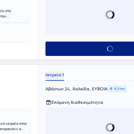
είο στη
στην
στημιακή
λινική εμπειρία
.Ν Χαλκίδας.
Κλείσε ραντεβού
Ιατρείο 1
Αβάντων 24, Χαλκίδα, ΕΥΒΟΙΑ
15,3 km
Επόμενη διαθεσιμότητα
κό ιατρείο στην
herapeutics από