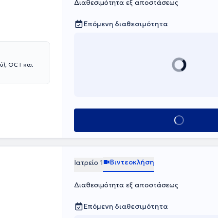
Διαθεσιμότητα εξ αποστάσεως
 ερευνών για
ριος ερευνητής
 δημοσιεύσει
Επόμενη διαθεσιμότητα
ου φήμης και
ικές έρευνες
 χειρουργικής
.
ύ), OCT και
Κλείσε ραντεβο
Βιντεοκλήση
Ιατρείο 1
Διαθεσιμότητα εξ αποστάσεως
Επόμενη διαθεσιμότητα