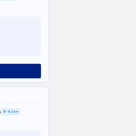
Α
15,5 km