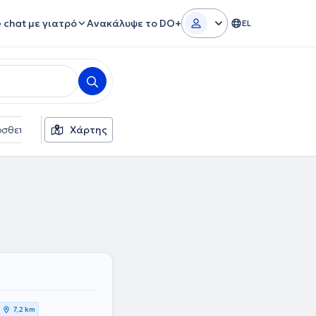
e chat με γιατρό
Ανακάλυψε το DO+
EL
σθετα φίλτρα
Χάρτης
Γλώσσες
Ασφαλιστικές εταιρείες
7,2 km