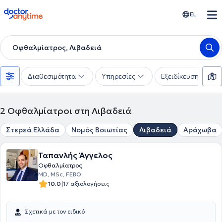
doctoranytime
EL
Οφθαλμίατρος, Λιβαδειά
Διαθεσιμότητα
Υπηρεσίες
Εξειδίκευση
2
Οφθαλμίατροι στη Λιβαδειά
Στερεά Ελλάδα
Νομός Βοιωτίας
Λιβαδειά
Αράχωβα
Ταπανλής Άγγελος
Οφθαλμίατρος
MD, MSc, FEBO
|
10.0
17 αξιολογήσεις
Σχετικά με τον ειδικό