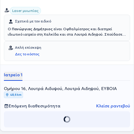
Laser μυωπίας
Σχετικά με τον ειδικό
Ο
Πανώργιας Δημήτριος
είναι Οφθαλμίατρος και διατηρεί
ιδιωτικό ιατρείο στη Χαλκίδα και στα Λουτρά Αιδηψού. Σπούδασε
Ιατρική και ειδικεύτηκε στην Οφθαλμολογία στο Αριστοτέλειο
Πανεπιστήμιο Θεσσαλονίκης. Τα τελευταία 28 χρόνια έχει εργαστεί
Απλή επίσκεψη
ως Οφθαλμίατρος στο Γενικό Νοσοκομείο Αθηνών "Λαϊκό" και στο
Δες το κόστος
Γενικό Νοσοκομείο Αθηνών "Ιπποκράτειο". Τέλος, ο γιατρός είναι
εξειδικεύεται στη χειρουργική καταρράκτη, στο Laser μυωπίας και
στην ωχρά κηλίδα.
Ιατρείο 1
Ομήρου 16, Λουτρά Αιδυψού, Λουτρά Αιδηψού, ΕΥΒΟΙΑ
48,6 km
Επόμενη διαθεσιμότητα
Κλείσε ραντεβού