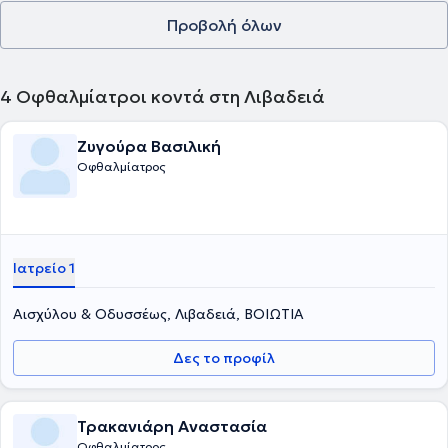
και στα οφθαλμολογικά χειρουργεία παίδων. Τέλος, καταμετρά
Προβολή όλων
πολυάριθμες δημοσιεύσεις σε ιατρικά περιοδικά καθώς και
posters και ομιλίες σε ελληνικά και διεθνή συνέδρια.
4
Οφθαλμίατροι κοντά στη Λιβαδειά
Ζυγούρα Βασιλική
Οφθαλμίατρος
Ιατρείο 1
Αισχύλου & Οδυσσέως, Λιβαδειά, ΒΟΙΩΤΙΑ
Δες το προφίλ
Τρακανιάρη Αναστασία
Οφθαλμίατρος