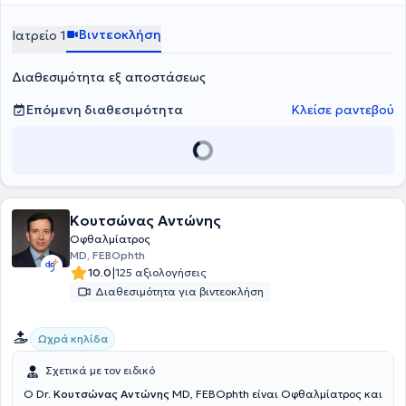
Βιντεοκλήση
Ιατρείο 1
Διαθεσιμότητα εξ αποστάσεως
Επόμενη διαθεσιμότητα
Κλείσε ραντεβού
Κουτσώνας Αντώνης
Οφθαλμίατρος
MD, FEBOphth
|
10.0
125 αξιολογήσεις
Διαθεσιμότητα για βιντεοκλήση
Ωχρά κηλίδα
Σχετικά με τον ειδικό
Ο Dr.
Κουτσώνας Αντώνης
MD, FEBOphth είναι Οφθαλμίατρος και