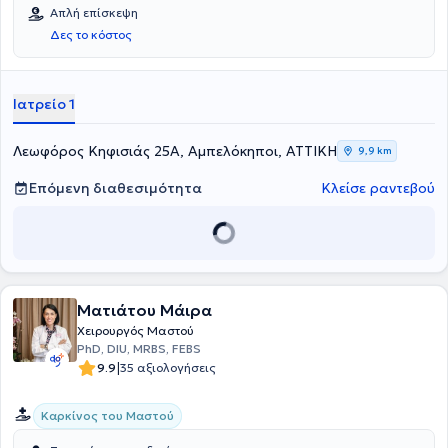
Απλή επίσκεψη
Δες το κόστος
Ιατρείο 1
Λεωφόρος Κηφισιάς 25Α, Αμπελόκηποι, ΑΤΤΙΚΗ
9,9 km
Επόμενη διαθεσιμότητα
Κλείσε ραντεβού
Ματιάτου Μάιρα
Χειρουργός Μαστού
PhD, DIU, MRBS, FEBS
|
9.9
35 αξιολογήσεις
Καρκίνος του Μαστού