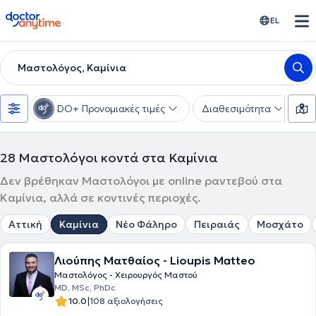
doctoranytime
EL
Μαστολόγος, Καμίνια
DO+ Προνομιακές τιμές
Διαθεσιμότητα
Υ
28
Μαστολόγοι κοντά στα Καμίνια
Δεν βρέθηκαν Μαστολόγοι με online ραντεβού στα
Καμίνια, αλλά σε κοντινές περιοχές.
Αττική
Καμίνια
Νέο Φάληρο
Πειραιάς
Μοσχάτο
Λιούπης Ματθαίος - Lioupis Matteo
Μαστολόγος - Χειρουργός Μαστού
MD, MSc, PhDc
|
10.0
108 αξιολογήσεις