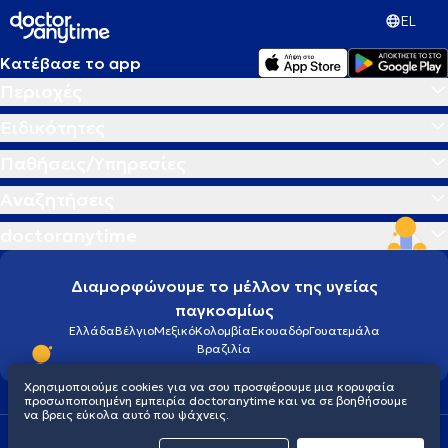
EL
Κατέβασε το app
Περιοχές
Ειδικότητες
Παθήσεις/Υπηρεσίες
Αναζητήσεις
doctoranytime
Διαμορφώνουμε το μέλλον της υγείας
παγκοσμίως
Ελλάδα
Βέλγιο
Μεξικό
Κολομβία
Εκουαδόρ
Γουατεμάλα
Βραζιλία
Χρησιμοποιούμε cookies για να σου προσφέρουμε μια κορυφαία
προσωποποιημένη εμπειρία doctoranytime και να σε βοηθήσουμε
να βρεις εύκολα αυτό που ψάχνεις.
Οροι χρήσης
Cookies
Πολιτική προστασίας προσωπικού απορρήτου