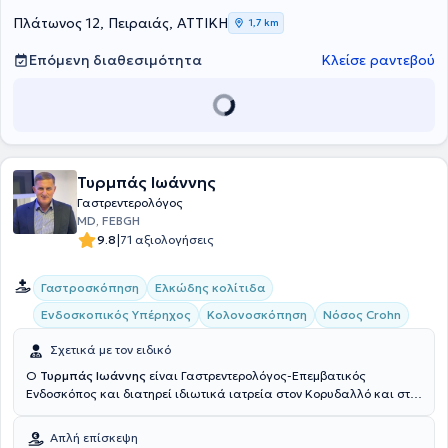
Yoda Πειραιά, συνεργάζεται με τη γενική κλινική Πειραιά
από το 2010.
"Ιπποκράτης", την Αθηναϊκή Κλινική, το Κέντρο Medifirst Αμαρουσίου
Πλάτωνος 12, Πειραιάς, ΑΤΤΙΚΗ
1,7 km
και το Θεραπευτήριο "Metropolitan". Στο ιδιωτικό της ιατρείο,
αντιμετωπίζει παθήσεις πάνω σε όλο το φάσμα της
Επόμενη διαθεσιμότητα
Κλείσε ραντεβού
γαστρεντερολογίας και παρέχει εξειδικευμένες υπηρεσίες στις
ανάγκες των ασθενών της με ιδιαίτερη έμφαση στην ψυχολογία
κάθε ασθενούς.
Τυρμπάς Ιωάννης
Γαστρεντερολόγος
MD, FEBGH
|
9.8
71 αξιολογήσεις
Γαστροσκόπηση
Ελκώδης κολίτιδα
Ενδοσκοπικός Υπέρηχος
Κολονοσκόπηση
Νόσος Crohn
Σχετικά με τον ειδικό
Ο
Τυρμπάς Ιωάννης
είναι Γαστρεντερολόγος-Επεμβατικός
Ενδοσκόπος και διατηρεί ιδιωτικά ιατρεία στον Κορυδαλλό και στο
Μαρούσι. Είναι πτυχιούχος και Υπ. Διδάκτωρ της Ιατρικής Σχολής
του Εθνικού και Καποδιστριακού Πανεπιστημίου Αθηνών. Έχει
Απλή επίσκεψη
μετεκπαιδευθεί στην Ενδοσκοπική Υπερηχοτομογραφία (EUS) και