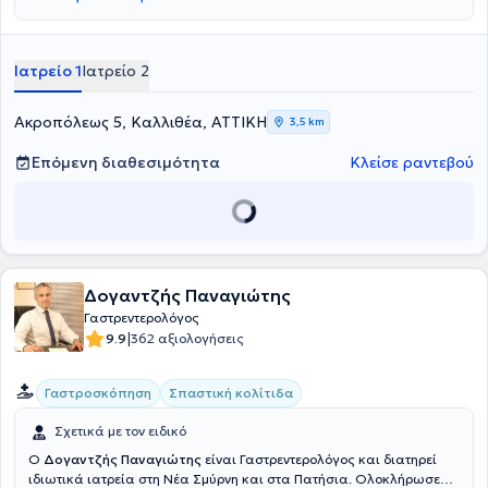
κολονοσκοπήσεις και ορθοσκοπήσεις και άλλες. Τέλος, είναι μέλος
του Ιατρικού Συλλόγου Αθηνών.
Ιατρείο 1
Ιατρείο 2
Ακροπόλεως 5, Καλλιθέα, ΑΤΤΙΚΗ
3,5 km
Επόμενη διαθεσιμότητα
Κλείσε ραντεβού
Δογαντζής Παναγιώτης
Γαστρεντερολόγος
|
9.9
362 αξιολογήσεις
Γαστροσκόπηση
Σπαστική κολίτιδα
Σχετικά με τον ειδικό
Ο
Δογαντζής Παναγιώτης
είναι Γαστρεντερολόγος και διατηρεί
ιδιωτικά ιατρεία στη Νέα Σμύρνη και στα Πατήσια. Ολοκλήρωσε