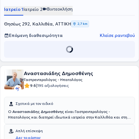
Βιντεοκλήση
Ιατρείο 1
Ιατρείο 2
Θησέως 292, Καλλιθέα, ΑΤΤΙΚΗ
2,7 km
Επόμενη διαθεσιμότητα
Κλείσε ραντεβού
Αναστασιάδης Δημοσθένης
Γαστρεντερολόγος - Ηπατολόγος
|
9.6
195 αξιολογήσεις
Σχετικά με τον ειδικό
Ο
Αναστασιάδης Δημοσθένης
είναι Γαστρεντερολόγος -
Ηπατολόγος και διατηρεί ιδιωτικά ιατρεία στην Καλλιθέα και στην
περιοχή του Ζωγράφου από το 2001. Ο γιατρός προσφέρει πλήθος
υπηρεσιών πάνω σε όλο το φάσμα της Γαστρεντερολογίας -
Απλή επίσκεψη
Ηπατολογίας όπως ενδοσκοπήσεις πεπτικού, γαστροσκοπήσεις,
Δες το κόστος