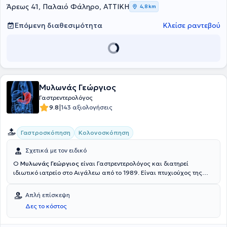
Άρεως 41, Παλαιό Φάληρο, ΑΤΤΙΚΗ
4,8 km
Επόμενη διαθεσιμότητα
Κλείσε ραντεβού
Μυλωνάς Γεώργιος
Γαστρεντερολόγος
|
9.8
143 αξιολογήσεις
Γαστροσκόπηση
Κολονοσκόπηση
Σχετικά με τον ειδικό
Ο
Μυλωνάς Γεώργιος
είναι Γαστρεντερολόγος και διατηρεί
ιδιωτικό ιατρείο στο Αιγάλεω από το 1989. Είναι πτυχιούχος της
Ιατρικής Σχολής του Εθνικού και Καποδιστριακού Πανεπιστημίου
Αθηνών. Έχει εργαστεί στο Τμήμα Γαστρεντερολογίας του 1ου
Απλή επίσκεψη
Νοσοκομείου ΙΚΑ (Παπαδημητρίου) και στο ίδιο τμήμα του Γενικού
Δες το κόστος
Νοσοκομείου Αττικής "Σισμανόγλειο". Στο ιδιωτικό του ιατρείο
προσφέρει πλήθος υπηρεσιών με εμπειρία και γνώση και