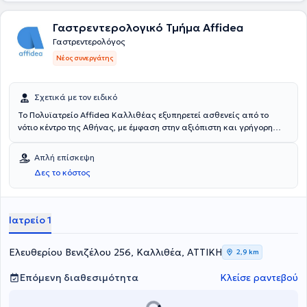
Γαστρεντερολογικό Τμήμα Affidea
Γαστρεντερολόγος
Νέος συνεργάτης
Σχετικά με τον ειδικό
Το Πολυϊατρείο Affidea Καλλιθέας εξυπηρετεί ασθενείς από το
νότιο κέντρο της Αθήνας, με έμφαση στην αξιόπιστη και γρήγορη
πρόσβαση σε βασικές ιατρικές ειδικότητες. Ιδανικό για τακτική
παρακολούθηση, προληπτικούς ελέγχους και γυναικολογική
Απλή επίσκεψη
φροντίδα.
Δες το κόστος
Ιατρείο 1
Ελευθερίου Βενιζέλου 256, Καλλιθέα, ΑΤΤΙΚΗ
2,9 km
Επόμενη διαθεσιμότητα
Κλείσε ραντεβού