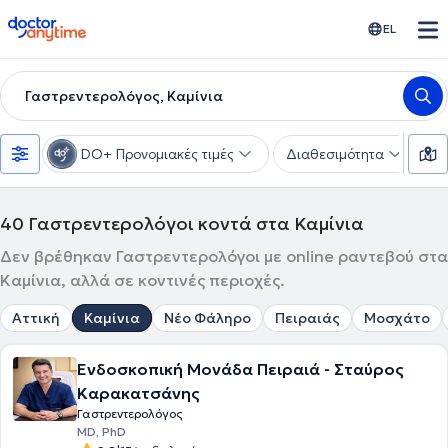
doctoranytime
EL
Γαστρεντερολόγος, Καμίνια
DO+ Προνομιακές τιμές
Διαθεσιμότητα
Υ
40
Γαστρεντερολόγοι κοντά στα Καμίνια
Δεν βρέθηκαν Γαστρεντερολόγοι με online ραντεβού στα
Καμίνια, αλλά σε κοντινές περιοχές.
Αττική
Καμίνια
Νέο Φάληρο
Πειραιάς
Μοσχάτο
Ενδοσκοπική Μονάδα Πειραιά - Σταύρος
Καρακατσάνης
Γαστρεντερολόγος
MD, PhD