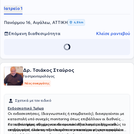
σεβόμενος τις ανάγκες εκάστοτε ασθενούς. Τέλος, ο γιατρός είναι
μέλος της Ελληνικής Γαστρεντερολογικής Εταιρείας.
Ιατρείο 1
Πανόρμου 16, Αιγάλεω, ΑΤΤΙΚΗ
4,8 km
Επόμενη διαθεσιμότητα
Κλείσε ραντεβού
Δρ. Τσιάκος Σταύρος
Γαστρεντερολόγος
Νέος συνεργάτης
Σχετικά με τον ειδικό
Ενδοσκοπικό Τμήμα
Οι ενδοσκοπήσεις, (διαγνωστικές ή επεμβατικές), διενεργούνται με
καταστολή υπό συνεχές monitoring όπως επιβάλλουν οι διεθνείς
κατευθυντήριες οδηγίες και τα πρωτόκολλα καταστολής, καθώς το
Το ιατρείο φέρει σύγχρονο ενδοσκοπικό εξοπλισμό με ψηφιακό
ιατρείο φέρει όλον τον εξοπλισμό που απαιτείται για την ασφάλεια
επεξεργαστή εικόνας που επιτρέπει την καταγραφή φωτογραφιών