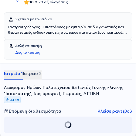
(αγγλόφωνων) δημοσιεύσεων, σε υψηλού κύρους διεθνών
|
10.0
28 αξιολογήσεις
γαστρεντερολογικών περιοδικών. Είναι εκπαιδευτής, συναδέλφων
του, σε επεμβατικές ενδοσκοπικές γαστρεντερολογικές πράξεις.
Διετέλεσε πρόεδρος της Επαγγελματικής Ένωσης
Σχετικά με τον ειδικό
Γαστρεντερολόγων Ελλάδος (ΕΠΕΓΕ), επί εννέα έτη.
Γαστρεντερολόγος - Ηπατολόγος με εμπειρία σε διαγνωστικές και
θεραπευτικές ενδοσκοπήσεις ανωτέρου και κατωτέρου πεπτικού,
μελέτη κινητικότητας οισοφάγου (αχαλασία),ιδιοπαθείς
φλεγμονώδεις νόσους εντέρου (Crohn, Ελκώδης Κολίτιδα)
Απλή επίσκεψη
Δες το κόστος
Ιατρείο 1
Ιατρείο 2
Λεωφόρος Ηρώων Πολυτεχνείου 65 (εντός Γενικής κλινικής
"Ιπποκράτης", 4ος όροφος), Πειραιάς, ΑΤΤΙΚΗ
2,1 km
Επόμενη διαθεσιμότητα
Κλείσε ραντεβού