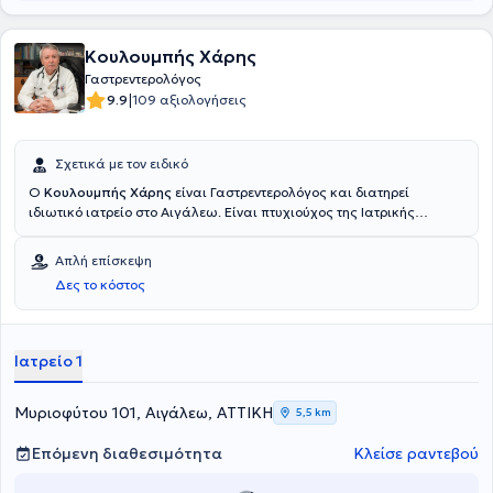
Κουλουμπής Χάρης
Γαστρεντερολόγος
|
9.9
109 αξιολογήσεις
Σχετικά με τον ειδικό
Ο
Κουλουμπής Χάρης
είναι Γαστρεντερολόγος και διατηρεί
ιδιωτικό ιατρείο στο Αιγάλεω. Είναι πτυχιούχος της Ιατρικής
Σχολής του Εθνικού και Καποδιστριακού Πανεπιστημίου Αθηνών
και έχει εργαστεί στο Γενικό Νοσοκομείο Αθηνών "Ευαγγελισμός".
Απλή επίσκεψη
Διαθέτει σπουδαία και πολυετή εμπειρία και εξειδικεύεται στην
Δες το κόστος
ηπατολογία, στην ενδοσκοπική γαστρεντερολογία και στην
ογκολογία του πεπτικού. Στο ιδιωτικό του ιατρείο προσφέρει πλήθος
υπηρεσιών, εξατομικευμένες για τις ανάγκες εκάστοτε ασθενούς.
Ιατρείο 1
Μυριοφύτου 101, Αιγάλεω, ΑΤΤΙΚΗ
5,5 km
Επόμενη διαθεσιμότητα
Κλείσε ραντεβού