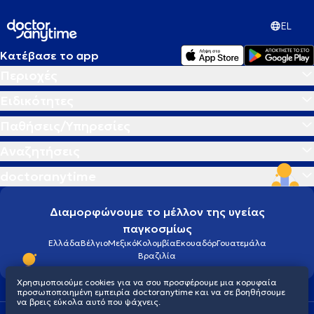
EL
Κατέβασε το app
Περιοχές
Ειδικότητες
Παθήσεις/Υπηρεσίες
Αναζητήσεις
doctoranytime
Διαμορφώνουμε το μέλλον της υγείας
παγκοσμίως
Ελλάδα
Βέλγιο
Μεξικό
Κολομβία
Εκουαδόρ
Γουατεμάλα
Βραζιλία
Χρησιμοποιούμε cookies για να σου προσφέρουμε μια κορυφαία
προσωποποιημένη εμπειρία doctoranytime και να σε βοηθήσουμε
να βρεις εύκολα αυτό που ψάχνεις.