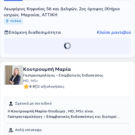
μέλος του Ιατρικού Συλλόγου Αθηνών, της Ελληνικής
Λεωφόρος Κηφισίας 56 και Δελφών, 2ος όροφος (Κτήριο
Γαστρεντερολογικής Εταιρείας, της Επαγγελματικής Ένωσης
Γαστρεντερολόγων Ελλάδος, του Ελληνικού Ιδρύματος
ιατρών, Μαρούσι, ΑΤΤΙΚΗ
Γαστρεντερολογίας και Διατροφής και της European Chron's and
10,8 km
Colitis Organisation.
Επόμενη διαθεσιμότητα
Κλείσε ραντεβού
Κουτρουμπή Μαρία
Γαστρεντερολόγος – Επεμβατικός Ενδοσκόπος
MD, MSc
|
9.9
12 αξιολογήσεις
Σχετικά με την ειδικό
Η
Κουτρουμπή Μαρία
-Θεοδώρα , MD, MSc είναι
Γαστρεντερολόγος – Επεμβατικός Ενδοσκόπος
και διατηρεί
ιδιωτικό ιατρείο στο Πάτημα Χαλανδρίου. Είναι συνεργάτιδα
Επιμελήτρια στη Β’ Γαστρεντερολογική Κλινική του Νοσοκομείου
Απλή επίσκεψη
ΥΓΕΙΑ . Παράλληλα, πραγματοποιεί ενδοσκοπήσεις στο Affidea