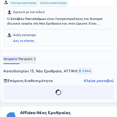
Γαστροσκόπηση
Κολονοσκόπηση
Σχετικά με τον ειδικό
Ο
Σκλάβος Παντελεήμων
είναι Γαστρεντερολόγος και διατηρεί
ιδιωτικά ιατρεία στη Νέα Ερυθραία και στον Ωρωπό. Είναι
Διδάκτωρ της Ιατρικής Σχολής του Εθνικού και Καποδιστριακού
Πανεπιστημίου Αθηνών και εξειδικεύεται στις φλεγμονώδεις νόσους
Απλή επίσκεψη
του εντέρου, στην ενδοσκοπική γαστρεντερολογία και στην
Δες το κόστος
ογκολογία πεπτικού. Στα ιδιωτικά του ιατρεία παρέχει πλήθος
υπηρεσιών, σεβόμενος πάντα τις ανάγκες εκάστοτε ασθενούς.
Ιατρείο 1
Ιατρείο 2
Καποδιστρίου 13, Νέα Ερυθραία, ΑΤΤΙΚΗ
5,8 km
Επόμενη διαθεσιμότητα
Κλείσε ραντεβού
Affidea Νέας Ερυθραίας