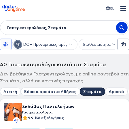
doctoranytime
EL
Γαστρεντερολόγος, Σταμάτα
DO+ Προνομιακές τιμές
Διαθεσιμότητα
Υ
40
Γαστρεντερολόγοι κοντά στη Σταμάτα
Δεν βρέθηκαν Γαστρεντερολόγοι με online ραντεβού στη
Σταμάτα, αλλά σε κοντινές περιοχές.
Αττική
Βόρεια προάστια Αθήνας
Σταμάτα
Δροσιά
Σκλάβος Παντελεήμων
Γαστρεντερολόγος
|
9.9
138 αξιολογήσεις