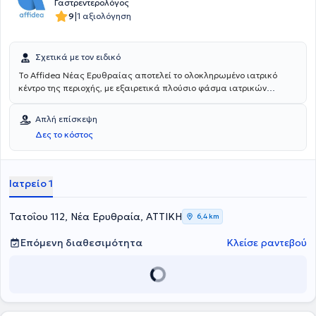
Γαστρεντερολόγος
|
9
1 αξιολόγηση
Σχετικά με τον ειδικό
Το Affidea Νέας Ερυθραίας αποτελεί το ολοκληρωμένο ιατρικό
κέντρο της περιοχής, με εξαιρετικά πλούσιο φάσμα ιατρικών
ειδικοτήτων. Ξεχωρίζει για τις εξειδικευμένες χειρουργικές
υπηρεσίες, την ουρολογία με δυνατότητα κυστεοσκόπησης, τη
Απλή επίσκεψη
νεφρολογία και τις προηγμένες αγγειοχειρουργικές παρεμβάσεις -
Δες το κόστος
ένας πλήρης ιατρικός προορισμός για κάθε ανάγκη.
Ιατρείο 1
Τατοΐου 112, Νέα Ερυθραία, ΑΤΤΙΚΗ
6,4 km
Επόμενη διαθεσιμότητα
Κλείσε ραντεβού