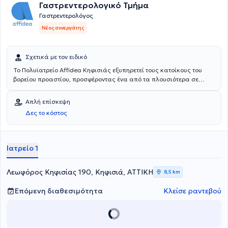
Γαστρεντερολογικό Τμήμα
Γαστρεντερολόγος
Νέος συνεργάτης
Σχετικά με τον ειδικό
Το Πολυϊατρείο Affidea Κηφισιάς εξυπηρετεί τους κατοίκους του
βορείου προαστίου, προσφέροντας ένα από τα πλουσιότερα σε
ειδικότητες πολυϊατρεία του δικτύου. Διαθέτει εξειδικευμένες
υπηρεσίες για τον ύπνο, τη νευρολογία και τη ρευματολογία,
Απλή επίσκεψη
καθιστώντας το ιδανικό σημείο πρόσβασης για εξειδικευμένη
Δες το κόστος
φροντίδα στη βόρεια Αθήνα.
Ιατρείο 1
Λεωφόρος Κηφισίας 190, Κηφισιά, ΑΤΤΙΚΗ
8,5 km
Επόμενη διαθεσιμότητα
Κλείσε ραντεβού