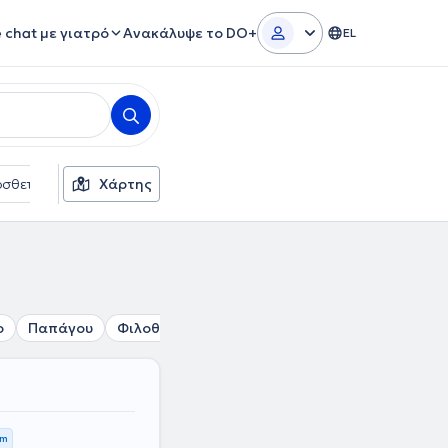
e chat με γιατρό
Ανακάλυψε το DO+
EL
σθετα φίλτρα
Χάρτης
Γλώσσες
Ασφαλιστικές εταιρείες
ο
Παπάγου
Φιλοθέη
Ψυχικό
Μαρούσι
Μελίσσια
km