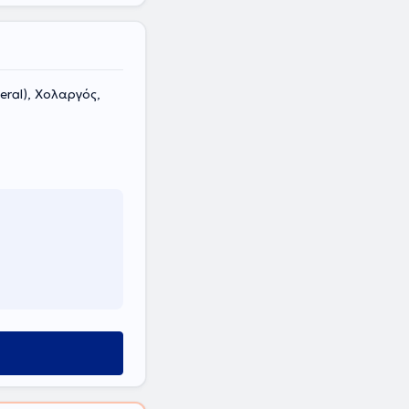
ral), Χολαργός,