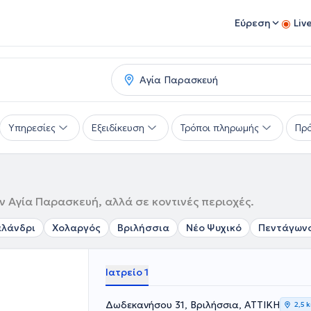
Εύρεση
Liv
Υπηρεσίες
Εξειδίκευση
Τρόποι πληρωμής
Πρό
ή
ν Αγία Παρασκευή, αλλά σε κοντινές περιοχές.
λάνδρι
Χολαργός
Βριλήσσια
Νέο Ψυχικό
Πεντάγων
Ιατρείο 1
Δωδεκανήσου 31, Βριλήσσια, ΑΤΤΙΚΗ
2,5 