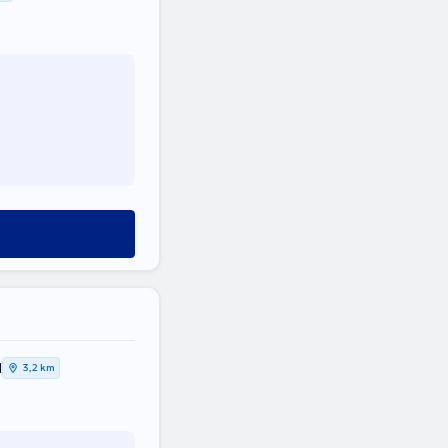
Η
3,2 km