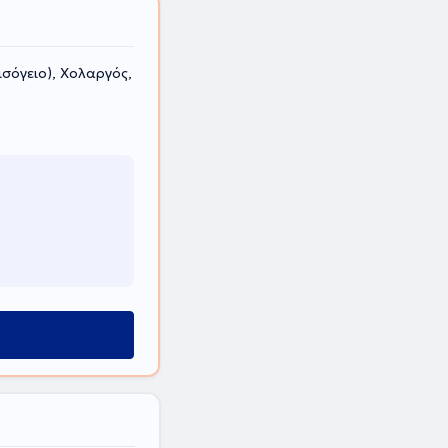
ισόγειο), Χολαργός,