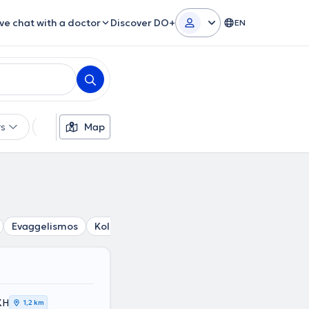
ive chat with a doctor
Discover DO+
EN
rs
Languages
Map
Insurances
Gender
Evaggelismos
Kolonaki
Lycabettus
Gizi
Pagrati
ΚΗ
1,2 km