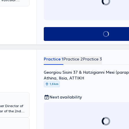
 examines and
n completed
e in all modern
y methods for
ses, painlessly
nd general
Book appointment
e Vascular
ibility for the
appointed
 the title of
s reliable
Practice 1
Practice 2
Practice 3
rained staff. His
disease, always
Georgiou Sisini 37 & Hatzigianni Mexi (parap
art techniques
Athina, Ilisia, ΑΤΤΙΚΗ
1,6 km
Next availability
er Director of
or of the 2nd
raduate of
Forces who
saloniki. This