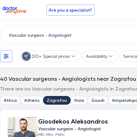
doctoranytime
Are you a specialist?
DO+ Special prices
Availability
Servic
40
Vascular surgeons - Angiologists near Zografou
There are no Vascular surgeons - Angiologists in Zografou
Attica
Athens
Zografou
Ilisia
Goudi
Ampelokipo
Giosdekos Aleksandros
Vascular surgeon - Angiologist
MD, MSc, PhDc