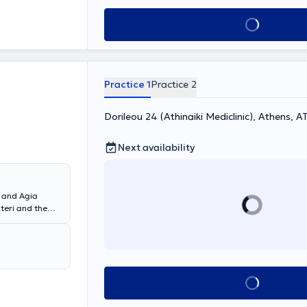
Book appointment
Practice 1
Practice 2
Dorileou 24 (Athinaiki Mediclinic), Athens, 
Next availability
s and Agia
steri and the
urgery from the
in
 surgery, and
 arteries, venous
rs for
Book appointment
 doctor has
tid stenosis,
c foot),