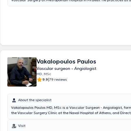
Surgeon - Angiologist with a private clinic in Athens and concurrently
operates on patients at Metropolitan Hospital in Piraeus. The physicia
additional training in Europe and America, gaining extensive experienc
endovascular techniques in Vascular Surgery, as well as contemporar
treating varicose veins of the lower limbs and all forms of venous disea
and effectively, using both Laser and RF, avoiding surgical incisions a
anesthesia. In 2002, he began working as an attending physician at th
Surgery Clinic of "Errikos Dynan" Hospital and subsequently took respons
vascular surgery department of the 7th IKA Hospital. In 2005, he was 
Deputy Director of Metropolitan Hospital in Athens and since 2016 holds
Director of the Vascular Surgery Clinic at the same hospital. He provide
Vakalopoulos Paulos
treatments for vascular problems in a fully equipped clinic with highly t
Vascular surgeon - Angiologist
aim is the detailed diagnosis and management of all forms of venous 
relying on evidence-based treatment methods, applying state-of-the-
MD, MSc
to make treatment simpler, painless, and safer.
|
9.9
79 reviews
About the specialist
Vakalopoulos Paulos MD, MSc is a Vascular Surgeon - Angiologist, form
the Vascular Surgery Clinic at the Naval Hospital of Athens, and Direct
Vascular Surgery Clinic at Mediterraneo Hospital in Glyfada. He is a g
Military Medicine (SSAS), which trains Medical Officers of the Armed 
Visit
simultaneously attend the Medical School of Aristotle University of Thes