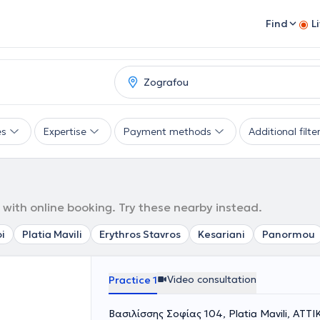
Find
L
es
Expertise
Payment methods
Additional filte
 with online booking. Try these nearby instead.
i
Platia Mavili
Erythros Stavros
Kesariani
Panormou
Video consultation
Practice 1
Βασιλίσσης Σοφίας 104, Platia Mavili, ΑΤΤΙ