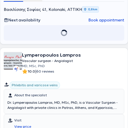
Βασιλίσσης Σοφίας 41, Kolonaki, ΑΤΤΙΚΗ
0,8 km
Next availability
Book appointment
Lymperopoulos Lampros
Vascular surgeon - Angiologist
MD, MSc, PhD
|
10.0
60 reviews
Phlebitis and varicose veins
About the specialist
Dr. Lymperopoulos Lampros, MD, MSc, PhD, is a Vascular Surgeon -
Angiologist with private clinics in Patras, Athens, and Kyparissia,
Messinia. He is a Consultant at Saint Thomas Hospital in London. He
possesses extensive experience in the painless treatment of venous
Visit
diseases using laser technology and in the assessment of the
View price