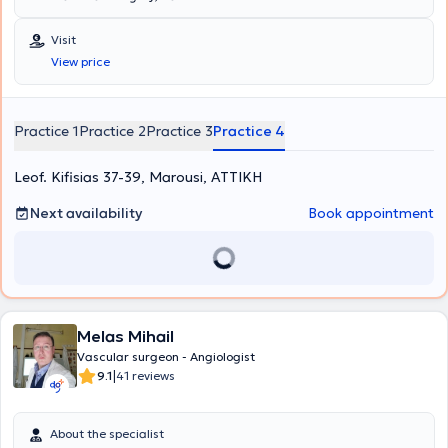
Visit
View price
Practice 1
Practice 2
Practice 3
Practice 4
Leof. Kifisias 37-39, Marousi, ΑΤΤΙΚΗ
Next availability
Book appointment
Melas Mihail
Vascular surgeon - Angiologist
|
9.1
41 reviews
About the specialist