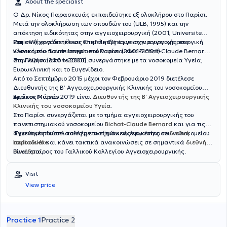
About the specialist
Ο Δρ. Νίκος Παρασκευάς εκπαιδεύτηκε εξ ολοκλήρου στο Παρίσι.
Μετά την ολοκλήρωση των σπουδών του (ULB, 1995) και την
απόκτηση ειδικότητας στην αγγειοχειρουργική (2001, Universite
Paris VI), εργάστηκε ως επιμελητής αγγειοχειρουργικής στο
Στη συνέχεια διετέλεσε Chef de Clinique στην αγγειοχειρουργική
νοσοκομείο Saint-Joseph στο Παρίσι (2001-2004).
Κλινική του πανεπιστημιακού νοσοκομείου Bichat-Claude Bernard
στο Παρίσι (2004-2008).
Στην Αθήνα από το 2008 συνεργάστηκε με τα νοσοκομεία Υγεία,
Ευρωκλινική και το Ευγενίδειο.
Από το Σεπτέμβριο 2015 μέχρι τον Φεβρουάριο 2019 διετέλεσε
Διευθυντής της Β’ Αγγειοχειρουργικής Κλινικής του νοσοκομείου
Ερρίκος Ντυνάν.
Από τον Μάρτιο 2019 είναι
Διευθυντής της Β’ Αγγειοχειρουργικής
Κλινικής του νοσοκομείου Υγεία
.
Στο Παρίσι συνεργάζεται με το τμήμα αγγειοχειρουργικής του
πανεπιστημιακού νοσοκομείου
Bichat-Claude Bernard
και για τις
αγγειακές δυσπλασίες με το εξειδικευμένο κέντρο του νοσοκομείου
‘Εχει δημοσιεύσει πολλές επιστημονικές εργασίες σε
διεθνή
Lariboisière
περιοδικά
και κάνει τακτικά ανακοινώσεις σε σημαντικά
.
διεθνή
συνέδρια
Είναι εταίρος του Γαλλικού Κολλεγίου Αγγειοχειρουργικής.
.
Visit
View price
Practice 1
Practice 2