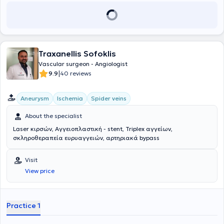
of his specialization, he participated in research programs in the
field of Angiogenesis and the treatment of deep Venous
Thrombosis. His scientific activity includes presentations at Greek
and international conferences and publications in scientific journals.
Since 2011, he has also been an affiliated physician at the BioClinic
Traxanellis Sofoklis
of Athens.
Vascular surgeon - Angiologist
|
9.9
40 reviews
Aneurysm
Ischemia
Spider veins
About the specialist
Laser κιρσών, Αγγειοπλαστική - stent, Triplex αγγείων,
σκληροθεραπεία ευρυαγγειών, αρτηριακά bypass
Visit
View price
Practice 1