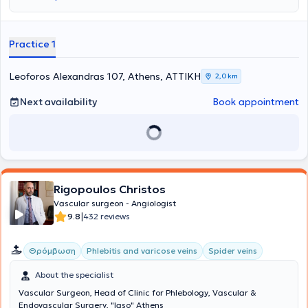
circulatory system through the use of Doppler and triplex
ultrasound. The clinic offers all modern techniques for veins and
treats venous and arterial conditions, varicose veins,
telangiectasias, aneurysms, lymphedemas, and thromboses.
Practice 1
Additionally, surgeries are performed for patients with kidney
disease, as well as endovascular procedures.
Leoforos Alexandras 107, Athens, ΑΤΤΙΚΗ
2,0 km
Next availability
Book appointment
Rigopoulos Christos
Vascular surgeon - Angiologist
|
9.8
432 reviews
Θρόμβωση
Phlebitis and varicose veins
Spider veins
About the specialist
Vascular Surgeon, Head of Clinic for Phlebology, Vascular &
Endovascular Surgery, "Iaso" Athens