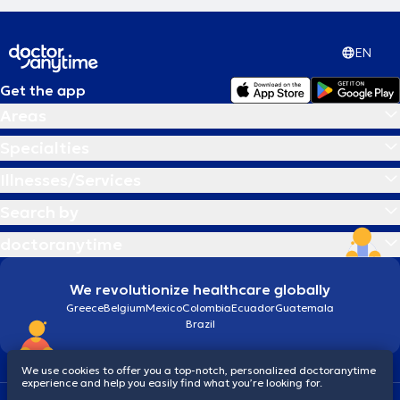
EN
Get the app
Areas
Specialties
Illnesses/Services
Search by
doctoranytime
We revolutionize healthcare globally
Greece
Belgium
Mexico
Colombia
Ecuador
Guatemala
Brazil
We use cookies to offer you a top-notch, personalized doctoranytime
experience and help you easily find what you’re looking for.