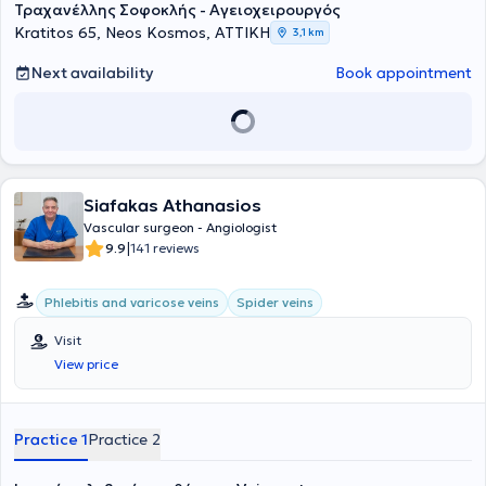
Τραχανέλλης Σοφοκλής - Αγειοχειρουργός
Kratitos 65, Neos Kosmos, ΑΤΤΙΚΗ
3,1 km
Next availability
Book appointment
Siafakas Athanasios
Vascular surgeon - Angiologist
|
9.9
141 reviews
Phlebitis and varicose veins
Spider veins
Visit
View price
Practice 1
Practice 2