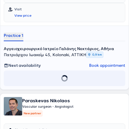
academic and teaching activities at the same school, now holding
School of the National and Kapodistrian University of Athens.
the position of Assistant Professor of Medicine at AUTh Medical
Visit
School.
View price
Practice 1
Αγγειοχειρουργικό Ιατρείο Γαλάνης Νεκτάριος, Αθήνα
Πατριάρχου Ιωακείμ 45, Kolonaki, ΑΤΤΙΚΗ
0,9 km
Next availability
Book appointment
Paraskevas Nikolaos
Vascular surgeon - Angiologist
New partner