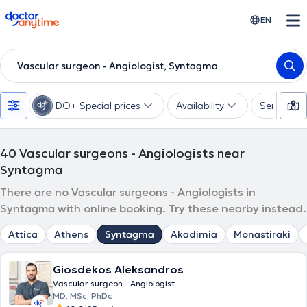
doctoranytime
EN
Vascular surgeon - Angiologist, Syntagma
DO+ Special prices
Availability
Services
40
Vascular surgeons - Angiologists near
Syntagma
There are no Vascular surgeons - Angiologists in
Syntagma with online booking. Try these nearby instead.
Attica
Athens
Syntagma
Akadimia
Monastiraki
Giosdekos Aleksandros
Vascular surgeon - Angiologist
MD, MSc, PhDc