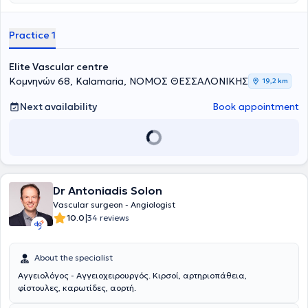
εξαιρετικά αποτελέσματα μέσα από μια εξατομικευμένη θεραπεία.
Είναι Πανεπιστημιακός Υπότροφος του Αγγειοχειρουργικού
τμήματος του Γενικού Νοσοκομείου Θεσσαλονίκης "Γ. Γεννηματάς",
Practice 1
επιτελώντας χειρουργικό έργο και συμμετέχοντας, παράλληλα,
στην εκπαίδευση των νέων ιατρών. Τέλος, διαθέτει κατάρτιση και
έχει ερευνητική δράση, η οποία αποτυπώνεται στις ακαδημαϊκές
Elite Vascular centre
δημοσιεύσεις και ανακοινώσεις σε εγχώρια και διεθνή συνέδρια,
Κομνηνών 68, Kalamaria, ΝΟΜΟΣ ΘΕΣΣΑΛΟΝΙΚΗΣ
19,2 km
στα οποία συμμετέχει, ενώ αποτελεί μέλος της ευρωπαϊκής
κοινότητας της αγγειοχειρουργικής από το 2016, καθώς και της
Next availability
Book appointment
Ελληνικής Αγγειοχειρουργικής Εταιρείας.
Dr Antoniadis Solon
Vascular surgeon - Angiologist
|
10.0
34 reviews
About the specialist
Αγγειολόγος - Αγγειοχειρουργός. Κιρσοί, αρτηριοπάθεια,
φίστουλες, καρωτίδες, αορτή.