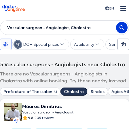
doctoranytime
EN
Vascular surgeon - Angiologist, Chalastra
DO+ Special prices
Availability
Services
5
Vascular surgeons - Angiologists near Chalastra
There are no Vascular surgeons - Angiologists in
Chalastra with online booking. Try these nearby instead.
Prefecture of Thessaloniki
Chalastra
Sindos
Agios At
Mauros Dimitrios
Vascular surgeon - Angiologist
|
9.8
205 reviews