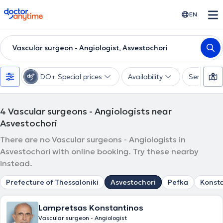
doctoranytime
EN
Vascular surgeon - Angiologist, Asvestochori
DO+ Special prices
Availability
Services
4
Vascular surgeons - Angiologists near
Asvestochori
There are no Vascular surgeons - Angiologists in
Asvestochori with online booking. Try these nearby
instead.
Prefecture of Thessaloniki
Asvestochori
Pefka
Konsta
Lampretsas Konstantinos
Vascular surgeon - Angiologist