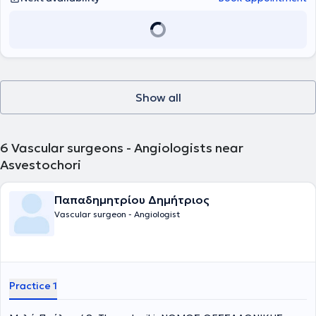
unpaid Clinical Lecturer by St George’s University of London. Upon
2020 και κατέχει θέση Αν. Διευθυντή Αγγειοχειρουργικής στην
returning to Greece, he worked as an assistant vascular surgeon at
Ευρωκλινική Αθηνών.
the University General Hospital of Patras. He is a PhD candidate at
the University of Patras and holds two Master’s degrees. He
possesses a license to perform Vascular Ultrasound (Triplex) and
continues his scientific work through participation in clinical studies,
the authorship of scientific articles, and presentations at vascular
surgery conferences.
Show all
6
Vascular surgeons - Angiologists near
Asvestochori
Παπαδημητρίου Δημήτριος
Vascular surgeon - Angiologist
Practice 1