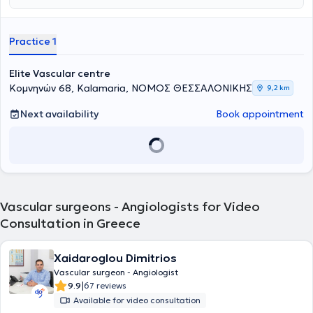
εξαιρετικά αποτελέσματα μέσα από μια εξατομικευμένη θεραπεία.
Είναι Πανεπιστημιακός Υπότροφος του Αγγειοχειρουργικού
τμήματος του Γενικού Νοσοκομείου Θεσσαλονίκης "Γ. Γεννηματάς",
Practice 1
επιτελώντας χειρουργικό έργο και συμμετέχοντας, παράλληλα,
στην εκπαίδευση των νέων ιατρών. Τέλος, διαθέτει κατάρτιση και
έχει ερευνητική δράση, η οποία αποτυπώνεται στις ακαδημαϊκές
Elite Vascular centre
δημοσιεύσεις και ανακοινώσεις σε εγχώρια και διεθνή συνέδρια,
Κομνηνών 68, Kalamaria, ΝΟΜΟΣ ΘΕΣΣΑΛΟΝΙΚΗΣ
9,2 km
στα οποία συμμετέχει, ενώ αποτελεί μέλος της ευρωπαϊκής
κοινότητας της αγγειοχειρουργικής από το 2016, καθώς και της
Next availability
Book appointment
Ελληνικής Αγγειοχειρουργικής Εταιρείας.
Vascular surgeons - Angiologists for Video
Consultation in Greece
Xaidaroglou Dimitrios
Vascular surgeon - Angiologist
|
9.9
67 reviews
Available for video consultation